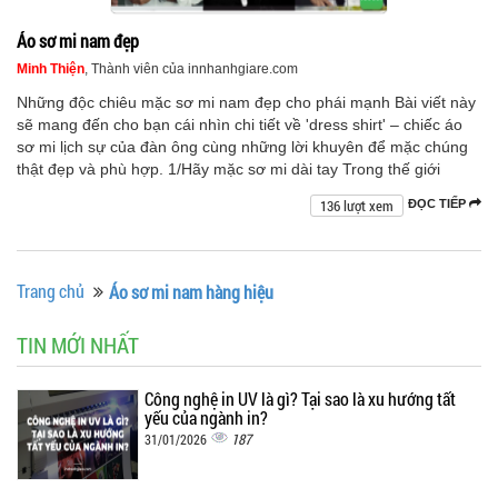
Áo sơ mi nam đẹp
Minh Thiện
, Thành viên của innhanhgiare.com
Những độc chiêu mặc sơ mi nam đẹp cho phái mạnh Bài viết này
sẽ mang đến cho bạn cái nhìn chi tiết về 'dress shirt' – chiếc áo
sơ mi lịch sự của đàn ông cùng những lời khuyên để mặc chúng
thật đẹp và phù hợp. 1/Hãy mặc sơ mi dài tay Trong thế giới
136 lượt xem
ĐỌC TIẾP
Trang chủ
Áo sơ mi nam hàng hiệu
TIN MỚI NHẤT
Công nghệ in UV là gì? Tại sao là xu hướng tất
yếu của ngành in?
187
31/01/2026