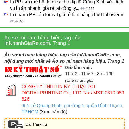
In PP cán mờ bồi formex cho dịp lễ Giáng Sinh với dịch
vụ in ấn nhanh, giá rẻ tại công ty...
4383
In nhanh PP cán format giá rẻ làm bảng chữ Halloween
4018
Áo sơ mi nam hàng hiệu, tag của
InNhanhGiaRe.com, Trang 1
Áo sơ mi nam hàng hiệu, tag của InNhanhGiaRe.com,
nội dung mới nhất về Áo sơ mi nam hàng hiệu, Trang 1
Giờ làm việc
Thứ 2 - Thứ 7 : 8h - 19h
(Chủ nhật nghỉ)
CÔNG TY TNHH IN KỸ THUẬT SỐ
DIGITAL PRINTING Co., LTD
Tax / MST: 0310 989
626
365 Lê Quang Định, phường 5, quận Bình Thạnh,
TPHCM
(Xem bản đồ)
Car Parking