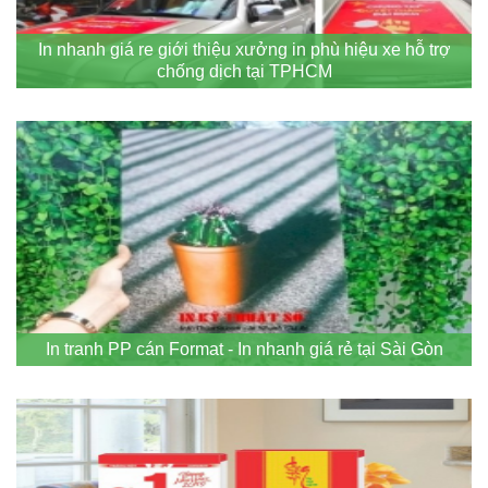
In nhanh giá re giới thiệu xưởng in phù hiệu xe hỗ trợ
chống dịch tại TPHCM
In tranh PP cán Format - In nhanh giá rẻ tại Sài Gòn