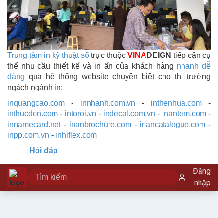
Trung tâm in kỹ thuật số
trực thuộc
VINA
DEIGN
tiếp cận cụ
thể nhu cầu thiết kế và in ấn của khách hàng
nhanh dễ
dàng
qua hệ thống website chuyên biệt cho thị trường
ngách ngành in:
inquangcao.com
-
innhanh.com.vn
-
inthenhua.com
-
inthucdon.com
-
intoroi.vn
-
indecal.com.vn
-
inantem.com
-
innamecard.net
-
inanbrochure.com
-
inancatalogue.com
-
inpp.com.vn
-
inhiflex.com
Hỏi đáp