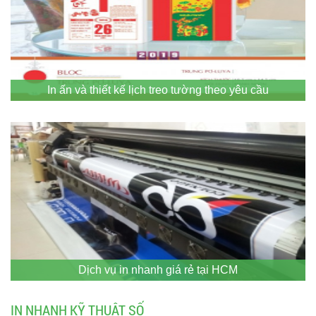
In ấn và thiết kế lịch treo tường theo yêu cầu
Dịch vụ in nhanh giá rẻ tại HCM
IN NHANH KỸ THUẬT SỐ