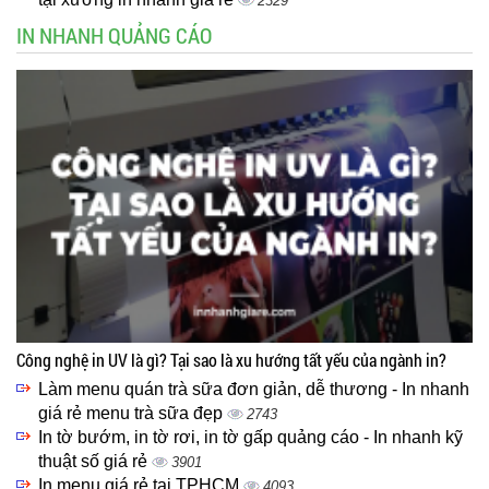
2329
IN NHANH QUẢNG CÁO
Công nghệ in UV là gì? Tại sao là xu hướng tất yếu của ngành in?
Làm menu quán trà sữa đơn giản, dễ thương - In nhanh
giá rẻ menu trà sữa đẹp
2743
In tờ bướm, in tờ rơi, in tờ gấp quảng cáo - In nhanh kỹ
thuật số giá rẻ
3901
In menu giá rẻ tại TPHCM
4093