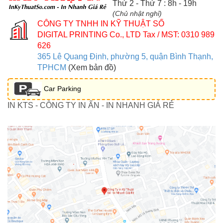
Thứ 2 - Thứ 7 : 8h - 19h
(Chủ nhật nghỉ)
CÔNG TY TNHH IN KỸ THUẬT SỐ
DIGITAL PRINTING Co., LTD
Tax / MST: 0310 989
626
365 Lê Quang Định, phường 5, quận Bình Thạnh,
TPHCM
(Xem bản đồ)
Car Parking
IN KTS - CÔNG TY IN ẤN - IN NHANH GIÁ RẺ