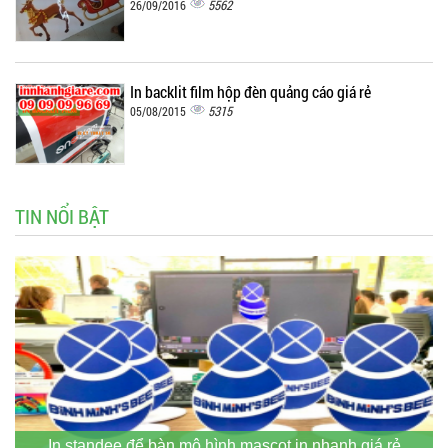
5562
26/09/2016
In backlit film hộp đèn quảng cáo giá rẻ
5315
05/08/2015
TIN NỔI BẬT
In standee để bàn mô hình mascot in nhanh giá rẻ