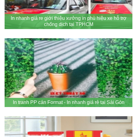
In nhanh giá re giới thiệu xưởng in phù hiệu xe hỗ trợ
chống dịch tại TPHCM
In tranh PP cán Format - In nhanh giá rẻ tại Sài Gòn