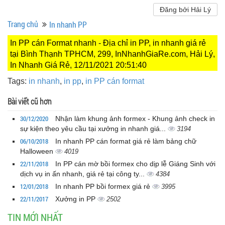
Đăng bởi Hải Lý
Trang chủ
In nhanh PP
In PP cán Format nhanh - Địa chỉ in PP, in nhanh giá rẻ
tại Bình Thạnh TPHCM, 299, InNhanhGiaRe.com, Hải Lý,
In Nhanh Giá Rẻ, 12/11/2021 20:51:40
Tags:
in nhanh
,
in pp
,
in PP cán format
Bài viết cũ hơn
30/12/2020
Nhận làm khung ảnh formex - Khung ảnh check in
sự kiện theo yêu cầu tại xưởng in nhanh giá...
3194
06/10/2018
In nhanh PP cán format giá rẻ làm bảng chữ
Halloween
4019
22/11/2018
In PP cán mờ bồi formex cho dịp lễ Giáng Sinh với
dịch vụ in ấn nhanh, giá rẻ tại công ty...
4384
12/01/2018
In nhanh PP bồi formex giá rẻ
3995
22/11/2017
Xưởng in PP
2502
TIN MỚI NHẤT