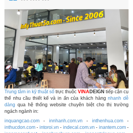
Trung tâm in kỹ thuật số
trực thuộc
VINA
DEIGN
tiếp cận cụ
thể nhu cầu thiết kế và in ấn của khách hàng
nhanh dễ
dàng
qua hệ thống website chuyên biệt cho thị trường
ngách ngành in:
inquangcao.com
-
innhanh.com.vn
-
inthenhua.com
-
inthucdon.com
-
intoroi.vn
-
indecal.com.vn
-
inantem.com
-