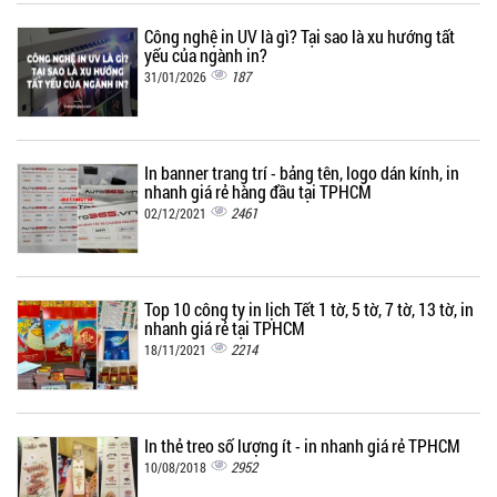
Công nghệ in UV là gì? Tại sao là xu hướng tất
yếu của ngành in?
187
31/01/2026
In banner trang trí - bảng tên, logo dán kính, in
nhanh giá rẻ hàng đầu tại TPHCM
2461
02/12/2021
Top 10 công ty in lịch Tết 1 tờ, 5 tờ, 7 tờ, 13 tờ, in
nhanh giá rẻ tại TPHCM
2214
18/11/2021
In thẻ treo số lượng ít - in nhanh giá rẻ TPHCM
2952
10/08/2018