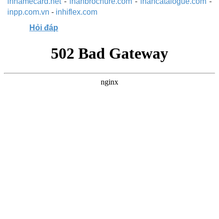
innamecard.net
-
inanbrochure.com
-
inancatalogue.com
-
inpp.com.vn
-
inhiflex.com
Hỏi đáp