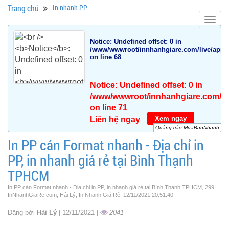
Trang chủ
In nhanh PP
Togg
navig
Notice
: Undefined offset: 0 in
/www/wwwroot/innhanhgiare.com/live/app/da
on line
68
Notice
: Undefined offset: 0 in
/www/wwwroot/innhanhgiare.com/live
on line
71
Xem ngay
Liên hệ ngay
Quảng cáo MuaBanNhanh
In PP cán Format nhanh - Địa chỉ in
PP, in nhanh giá rẻ tại Bình Thạnh
TPHCM
In PP cán Format nhanh - Địa chỉ in PP, in nhanh giá rẻ tại Bình Thạnh TPHCM, 299,
InNhanhGiaRe.com, Hải Lý, In Nhanh Giá Rẻ, 12/11/2021 20:51:40
Đăng bởi
Hải Lý
| 12/11/2021 |
2041