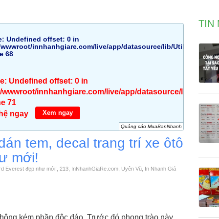
TIN
e
: Undefined offset: 0 in
wwwroot/innhanhgiare.com/live/app/datasource/lib/Util.php
ne
68
ce
: Undefined offset: 0 in
wwwroot/innhanhgiare.com/live/app/datasource/lib/Util.ph
ne
71
Xem ngay
 hệ ngay
Quảng cáo MuaBanNhanh
dán tem, decal trang trí xe ôtô
ư mới!
 Ford Everest đẹp như mới!, 213, InNhanhGiaRe.com, Uyên Vũ, In Nhanh Giá
 không kém phần độc đáo. Trước đó phong trào này