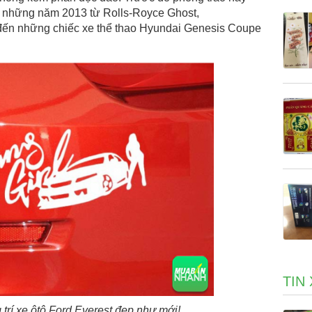
ừ những năm 2013 từ Rolls-Royce Ghost,
đến những chiếc xe thể thao Hyundai Genesis Coupe
TIN
 trí xe ôtô Ford Everest đẹp như mới!