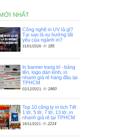
 MỚI NHẤT
Công nghệ in UV là gì?
Tại sao là xu hướng tất
yếu của ngành in?
185
31/01/2026
p
In banner trang trí - bảng
tên, logo dán kính, in
nhanh giá rẻ hàng đầu tại
TPHCM
2460
02/12/2021
Top 10 công ty in lịch Tết
1 tờ, 5 tờ, 7 tờ, 13 tờ, in
nhanh giá rẻ tại TPHCM
2214
18/11/2021