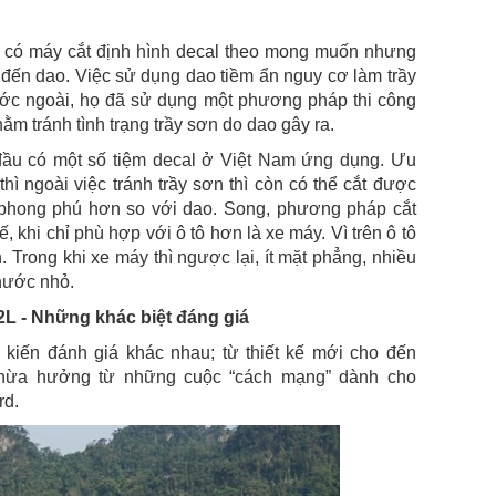
u có máy cắt định hình decal theo mong muốn nhưng
đến dao. Việc sử dụng dao tiềm ẩn nguy cơ làm trầy
ước ngoài, họ đã sử dụng một phương pháp thi công
m tránh tình trạng trầy sơn do dao gây ra.
đầu có một số tiệm decal ở Việt Nam ứng dụng. Ưu
hì ngoài việc tránh trầy sơn thì còn có thể cắt được
 phong phú hơn so với dao. Song, phương pháp cắt
 khi chỉ phù hợp với ô tô hơn là xe máy. Vì trên ô tô
 Trong khi xe máy thì ngược lại, ít mặt phẳng, nhiều
hước nhỏ.
2L - Những khác biệt đáng giá
ý kiến đánh giá khác nhau; từ thiết kế mới cho đến
thừa hưởng từ những cuộc “cách mạng” dành cho
rd.