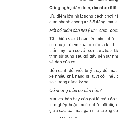
Công nghệ dán dem, decal xe ôtô
Ưu điểm lớn nhất trong cách chơi nà
gian nhanh chóng từ 3-5 tiếng, mà 
Một số điểm cần lưu ý khi "chơi" dec
Tất nhiên việc khoác lên mình nhữn
có nhược điểm khá lớn đó là khi bị 
thẩm mỹ hơn so với sơn trực tiếp. Bê
trình sử dụng sau đó gây nên sự nh
vẻ đẹp của xe.
Bên cạnh đó, việc tự ý thay đổi mà
xe nhiều khả năng bị "tuýt còi" nế
sơn trong đăng ký xe.
Có những màu cơ bản nào?
Màu cơ bản hay còn gọi là màu đơn 
tem ghép hoặc muốn phủ một diện tí
giữa các loại màu gần như tương đ