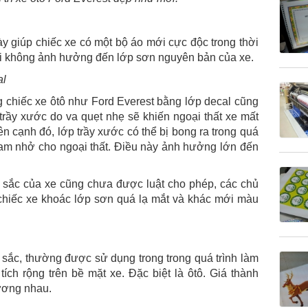
y giúp chiếc xe có một bộ áo mới cực độc trong thời
lại không ảnh hưởng đến lớp sơn nguyên bản của xe.
al
g chiếc xe ôtô như Ford Everest bằng lớp decal cũng
trầy xước do va quẹt nhẹ sẽ khiến ngoại thất xe mất
n cạnh đó, lớp trầy xước có thể bị bong ra trong quá
am nhở cho ngoại thất. Điều này ảnh hưởng lớn đến
u sắc của xe cũng chưa được luật cho phép, các chủ
u chiếc xe khoác lớp sơn quá lạ mắt và khác mới màu
sắc, thường được sử dụng trong trong quá trình làm
ch rộng trên bề mặt xe. Đặc biệt là ôtô. Giá thành
ương nhau.