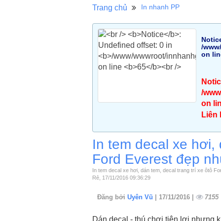
In nhanh PP
Trang chủ
Notic
/www/
on li
Noti
/www/
on li
Liên
In tem decal xe hơi, 
Ford Everest đẹp nh
In tem decal xe hơi, dán tem, decal trang trí xe ôtô
Rẻ, 17/11/2016 09:36:29
Đăng bởi
Uyên Vũ
| 17/11/2016 |
7155
Dán decal - thú chơi tiện lợi nhưng