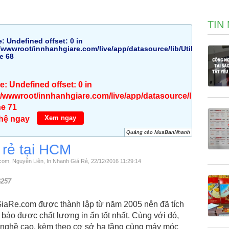
TIN
e
: Undefined offset: 0 in
wwwroot/innhanhgiare.com/live/app/datasource/lib/Util.php
ne
68
ce
: Undefined offset: 0 in
wwwroot/innhanhgiare.com/live/app/datasource/lib/Util.ph
ne
71
Xem ngay
 hệ ngay
Quảng cáo MuaBanNhanh
 rẻ tại HCM
com, Nguyễn Liên, In Nhanh Giá Rẻ, 22/12/2016 11:29:14
6257
iaRe.com được thành lập từ năm 2005 nên đã tích
 bảo được chất lượng in ấn tốt nhất. Cùng với đó,
y nghề cao, kèm theo cơ sở hạ tầng cùng máy móc