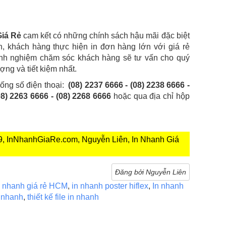
Giá Rẻ
cam kết có những chính sách hậu mãi đặc biệt
 khách hàng thực hiện in đơn hàng lớn với giá rẻ
kinh nghiệm chăm sóc khách hàng sẽ tư vấn cho quý
ng và tiết kiệm nhất.
hống số điện thoại:
(08) 2237 6666 - (08) 2238 6666 -
08) 2263 6666 - (08) 2268 6666
hoặc qua địa chỉ hộp
229, InNhanhGiaRe.com, Nguyễn Liên, In Nhanh Giá
Đăng bởi Nguyễn Liên
n nhanh giá rẻ HCM
,
in nhanh poster hiflex
,
In nhanh
a nhanh
,
thiết kế file in nhanh