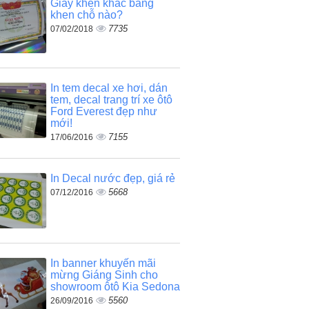
Giấy khen khác bằng
khen chỗ nào?
7735
07/02/2018
In tem decal xe hơi, dán
tem, decal trang trí xe ôtô
Ford Everest đẹp như
mới!
7155
17/06/2016
In Decal nước đẹp, giá rẻ
5668
07/12/2016
In banner khuyến mãi
mừng Giáng Sinh cho
showroom ôtô Kia Sedona
5560
26/09/2016