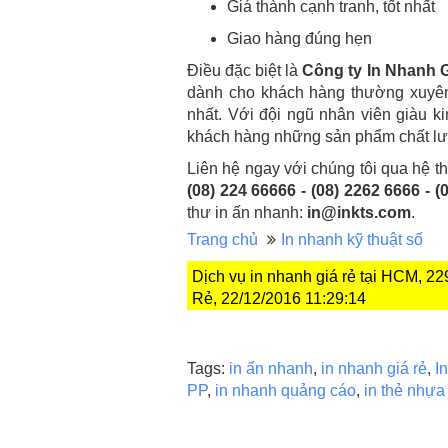
Giá thành cạnh tranh, tốt nhất
Giao hàng đúng hẹn
Điều đặc biệt là
Công ty In Nhanh 
dành cho khách hàng thường xuyên,
nhất. Với đội ngũ nhân viên giàu 
khách hàng những sản phẩm chất lượ
Liên hệ ngay với chúng tôi qua hệ t
(08) 224 66666 - (08) 2262 6666 - (
thư in ấn nhanh:
in@inkts.com
.
Trang chủ
In nhanh kỹ thuật số
Dịch vụ in nhanh giá rẻ tại HCM, 
Rẻ, 22/12/2016 11:29:14
Tags:
in ấn nhanh
,
in nhanh giá rẻ
,
I
PP
,
in nhanh quảng cáo
,
in thẻ nhự