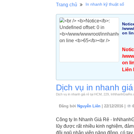
In nhanh kỹ thuật số
Trang chủ
Notic
/www/
on li
Noti
/www/
on li
Liên
Dịch vụ in nhanh giá
Dịch vụ in nhanh giá rẻ tại HCM, 229, InNhanhGiaRe.
Đăng bởi
Nguyễn Liên
| 22/12/2016 |
Công ty In Nhanh Giá Rẻ - InNhanhG
lũy được rất nhiều kinh nghiệm, đảm
đội ngũ nhân viên năng động, có ta