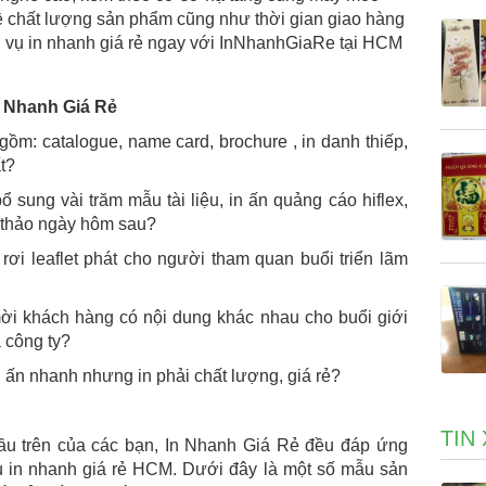
về chất lượng sản phẩm cũng như thời gian giao hàng
h vụ in nhanh giá rẻ ngay với InNhanhGiaRe tại HCM
In Nhanh Giá Rẻ
 gồm: catalogue, name card, brochure , in danh thiếp,
t?
 sung vài trăm mẫu tài liệu, in ấn quảng cáo hiflex,
ội thảo ngày hôm sau?
rơi leaflet phát cho người tham quan buổi triển lãm
ời khách hàng có nội dung khác nhau cho buổi giới
 công ty?
 ấn nhanh nhưng in phải chất lượng, giá rẻ?
TIN
u trên của các bạn, In Nhanh Giá Rẻ đều đáp ứng
ụ in nhanh giá rẻ HCM. Dưới đây là một số mẫu sản