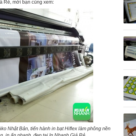
iá Rẻ, mời bạn cùng xem:
ko Nhật Bản, tiến hành in bạt Hiflex làm phông nền
n, in ấn nhanh, đẹp tại In Nhanh Giá Rẻ