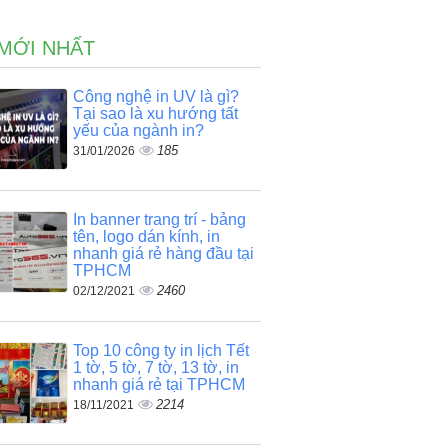
 MỚI NHẤT
Công nghệ in UV là gì?
Tại sao là xu hướng tất
yếu của ngành in?
185
31/01/2026
p
In banner trang trí - bảng
tên, logo dán kính, in
nhanh giá rẻ hàng đầu tại
TPHCM
2460
02/12/2021
Top 10 công ty in lịch Tết
1 tờ, 5 tờ, 7 tờ, 13 tờ, in
nhanh giá rẻ tại TPHCM
2214
18/11/2021