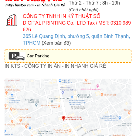
Thứ 2 - Thứ 7 : 8h - 19h
(Chủ nhật nghỉ)
CÔNG TY TNHH IN KỸ THUẬT SỐ
DIGITAL PRINTING Co., LTD
Tax / MST: 0310 989
626
365 Lê Quang Định, phường 5, quận Bình Thạnh,
TPHCM
(Xem bản đồ)
Car Parking
IN KTS - CÔNG TY IN ẤN - IN NHANH GIÁ RẺ