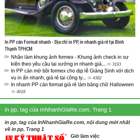
In PP cán Format nhanh - Địa chỉ in PP, in nhanh giá rẻ tại Bình
Thạnh TPHCM
Nhận làm khung ảnh formex - Khung ảnh check in sự
kiện theo yêu cầu tại xưởng in nhanh giá...
3193
In PP cán mờ bồi formex cho dịp lễ Giáng Sinh với dịch
vụ in ấn nhanh, giá rẻ tại công ty...
4382
In nhanh PP cán format giá rẻ làm bảng chữ Halloween
4018
in pp, tag của InNhanhGiaRe.com, Trang 1
in pp, tag của InNhanhGiaRe.com, nội dung mới nhất
về in pp, Trang 1
Giờ làm việc