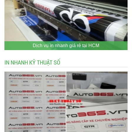
Dịch vụ in nhanh giá rẻ tại HCM
IN NHANH KỸ THUẬT SỐ