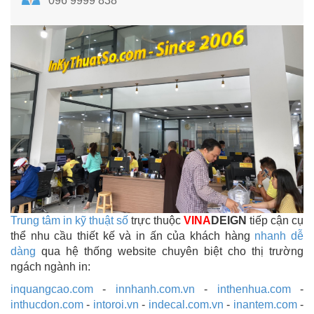
096 9999 838
Trung tâm in kỹ thuật số
trực thuộc
VINA
DEIGN
tiếp cận cụ
thể nhu cầu thiết kế và in ấn của khách hàng
nhanh dễ
dàng
qua hệ thống website chuyên biệt cho thị trường
ngách ngành in:
inquangcao.com
-
innhanh.com.vn
-
inthenhua.com
-
inthucdon.com
-
intoroi.vn
-
indecal.com.vn
-
inantem.com
-