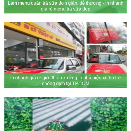
Làm menu quán trà sữa đơn giản, dễ thương - In nhanh
giá rẻ menu trà sữa đẹp
In nhanh giá re giới thiệu xưởng in phù hiệu xe hỗ trợ
chống dịch tại TPHCM