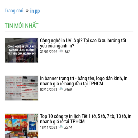
Trang chủ
in pp
TIN MỚI NHẤT
Công nghệ in UV là gì? Tại sao là xu hướng tất
yếu của ngành in?
187
31/01/2026
In banner trang trí - bảng tên, logo dán kính, in
nhanh giá rẻ hàng đầu tại TPHCM
2460
02/12/2021
Top 10 công ty in lịch Tết 1 tờ, 5 tờ, 7 tờ, 13 tờ, in
nhanh giá rẻ tại TPHCM
2214
18/11/2021