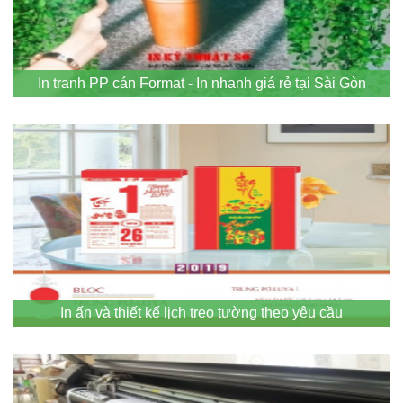
In tranh PP cán Format - In nhanh giá rẻ tại Sài Gòn
In ấn và thiết kế lịch treo tường theo yêu cầu