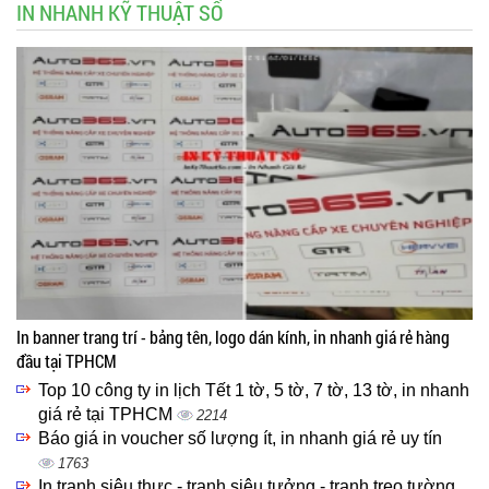
IN NHANH KỸ THUẬT SỐ
In banner trang trí - bảng tên, logo dán kính, in nhanh giá rẻ hàng
đầu tại TPHCM
Top 10 công ty in lịch Tết 1 tờ, 5 tờ, 7 tờ, 13 tờ, in nhanh
giá rẻ tại TPHCM
2214
Báo giá in voucher số lượng ít, in nhanh giá rẻ uy tín
1763
In tranh siêu thực - tranh siêu tưởng - tranh treo tường