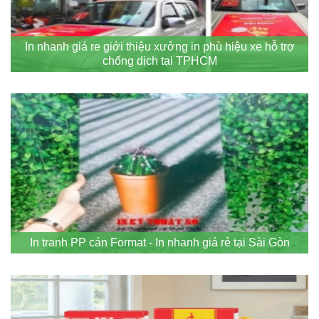
In nhanh giá re giới thiệu xưởng in phù hiệu xe hỗ trợ
chống dịch tại TPHCM
In tranh PP cán Format - In nhanh giá rẻ tại Sài Gòn