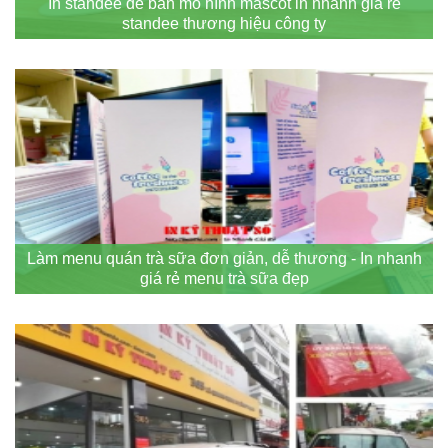
In standee để bàn mô hình mascot in nhanh giá rẻ
standee thương hiệu công ty
Làm menu quán trà sữa đơn giản, dễ thương - In nhanh
giá rẻ menu trà sữa đẹp