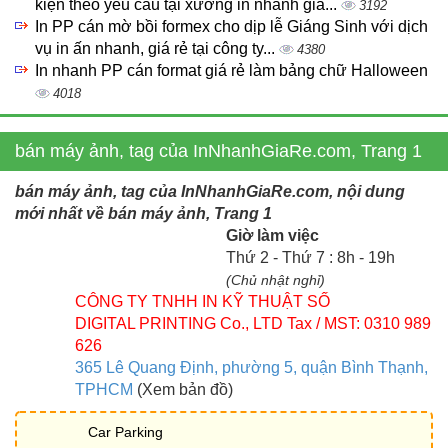
kiện theo yêu cầu tại xưởng in nhanh giá...
3192
In PP cán mờ bồi formex cho dịp lễ Giáng Sinh với dịch
vụ in ấn nhanh, giá rẻ tại công ty...
4380
In nhanh PP cán format giá rẻ làm bảng chữ Halloween
4018
bán máy ảnh, tag của InNhanhGiaRe.com, Trang 1
bán máy ảnh, tag của InNhanhGiaRe.com, nội dung
mới nhất về bán máy ảnh, Trang 1
Giờ làm việc
Thứ 2 - Thứ 7 : 8h - 19h
(Chủ nhật nghỉ)
CÔNG TY TNHH IN KỸ THUẬT SỐ
DIGITAL PRINTING Co., LTD
Tax / MST: 0310 989
626
365 Lê Quang Định, phường 5, quận Bình Thạnh,
TPHCM
(Xem bản đồ)
Car Parking