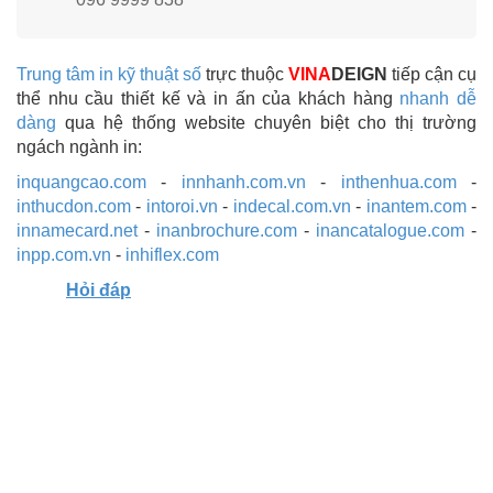
Trung tâm in kỹ thuật số
trực thuộc
VINA
DEIGN
tiếp cận cụ
thể nhu cầu thiết kế và in ấn của khách hàng
nhanh dễ
dàng
qua hệ thống website chuyên biệt cho thị trường
ngách ngành in:
inquangcao.com
-
innhanh.com.vn
-
inthenhua.com
-
inthucdon.com
-
intoroi.vn
-
indecal.com.vn
-
inantem.com
-
innamecard.net
-
inanbrochure.com
-
inancatalogue.com
-
inpp.com.vn
-
inhiflex.com
Hỏi đáp