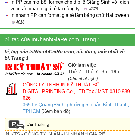
In PP cán mờ bồi formex cho dịp lễ Giáng Sinh với dịch
vụ in ấn nhanh, giá rẻ tại công ty...
4378
In nhanh PP cán format giá rẻ làm bảng chữ Halloween
4018
bí, tag của InNhanhGiaRe.com, Trang 1
bí, tag của InNhanhGiaRe.com, nội dung mới nhất về
bí, Trang 1
Giờ làm việc
Thứ 2 - Thứ 7 : 8h - 19h
(Chủ nhật nghỉ)
CÔNG TY TNHH IN KỸ THUẬT SỐ
DIGITAL PRINTING Co., LTD
Tax / MST: 0310 989
626
365 Lê Quang Định, phường 5, quận Bình Thạnh,
TPHCM
(Xem bản đồ)
Car Parking
IN KTS - CÔNG TY IN ẤN - IN NHANH GIÁ RẺ