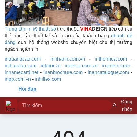
Trung tâm in kỹ thuật số
trực thuộc
VINA
DEIGN
tiếp cận cụ
thể nhu cầu thiết kế và in ấn của khách hàng
nhanh dễ
dàng
qua hệ thống website chuyên biệt cho thị trường
ngách ngành in:
inquangcao.com
-
innhanh.com.vn
-
inthenhua.com
-
inthucdon.com
-
intoroi.vn
-
indecal.com.vn
-
inantem.com
-
innamecard.net
-
inanbrochure.com
-
inancatalogue.com
-
inpp.com.vn
-
inhiflex.com
Hỏi đáp