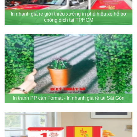
In nhanh giá re giới thiệu xưởng in phù hiệu xe hỗ trợ
chống dịch tại TPHCM
In tranh PP cán Format - In nhanh giá rẻ tại Sài Gòn