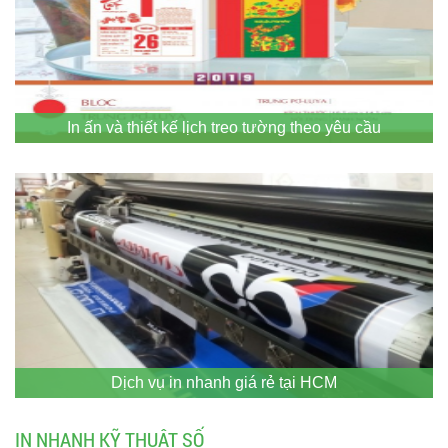
In ấn và thiết kế lịch treo tường theo yêu cầu
Dịch vụ in nhanh giá rẻ tại HCM
IN NHANH KỸ THUẬT SỐ