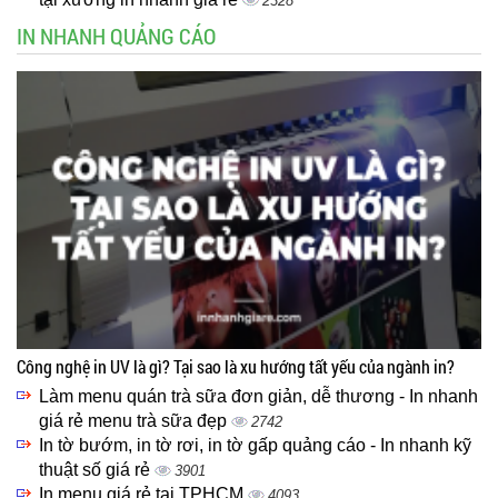
2328
IN NHANH QUẢNG CÁO
Công nghệ in UV là gì? Tại sao là xu hướng tất yếu của ngành in?
Làm menu quán trà sữa đơn giản, dễ thương - In nhanh
giá rẻ menu trà sữa đẹp
2742
In tờ bướm, in tờ rơi, in tờ gấp quảng cáo - In nhanh kỹ
thuật số giá rẻ
3901
In menu giá rẻ tại TPHCM
4093