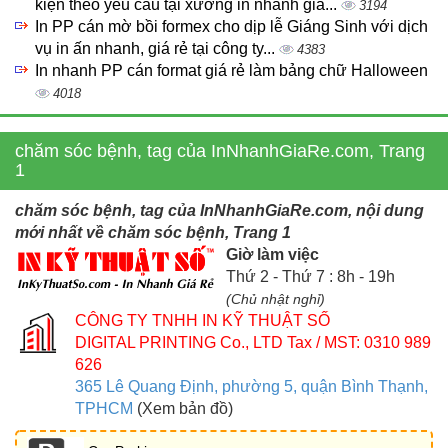
kiện theo yêu cầu tại xưởng in nhanh giá...
3194
In PP cán mờ bồi formex cho dịp lễ Giáng Sinh với dịch
vụ in ấn nhanh, giá rẻ tại công ty...
4383
In nhanh PP cán format giá rẻ làm bảng chữ Halloween
4018
chăm sóc bệnh, tag của InNhanhGiaRe.com, Trang
1
chăm sóc bệnh, tag của InNhanhGiaRe.com, nội dung
mới nhất về chăm sóc bệnh, Trang 1
Giờ làm việc
Thứ 2 - Thứ 7 : 8h - 19h
(Chủ nhật nghỉ)
CÔNG TY TNHH IN KỸ THUẬT SỐ
DIGITAL PRINTING Co., LTD
Tax / MST: 0310 989
626
365 Lê Quang Định, phường 5, quận Bình Thạnh,
TPHCM
(Xem bản đồ)