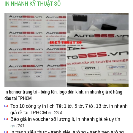
IN NHANH KỸ THUẬT SỐ
In banner trang trí - bảng tên, logo dán kính, in nhanh giá rẻ hàng
đầu tại TPHCM
Top 10 công ty in lịch Tết 1 tờ, 5 tờ, 7 tờ, 13 tờ, in nhanh
giá rẻ tại TPHCM
2214
Báo giá in voucher số lượng ít, in nhanh giá rẻ uy tín
1763
In tranh siêu thực - tranh siêu tưởng - tranh treo tường