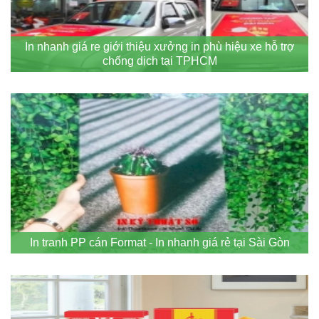
In nhanh giá re giới thiệu xưởng in phù hiệu xe hỗ trợ
chống dịch tại TPHCM
In tranh PP cán Format - In nhanh giá rẻ tại Sài Gòn