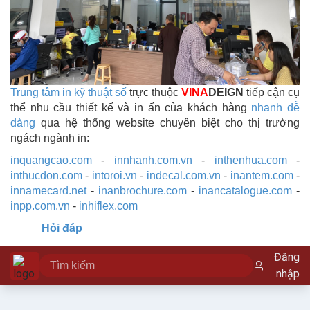
Trung tâm in kỹ thuật số
trực thuộc
VINA
DEIGN
tiếp cận cụ
thể nhu cầu thiết kế và in ấn của khách hàng
nhanh dễ
dàng
qua hệ thống website chuyên biệt cho thị trường
ngách ngành in:
inquangcao.com
-
innhanh.com.vn
-
inthenhua.com
-
inthucdon.com
-
intoroi.vn
-
indecal.com.vn
-
inantem.com
-
innamecard.net
-
inanbrochure.com
-
inancatalogue.com
-
inpp.com.vn
-
inhiflex.com
Hỏi đáp