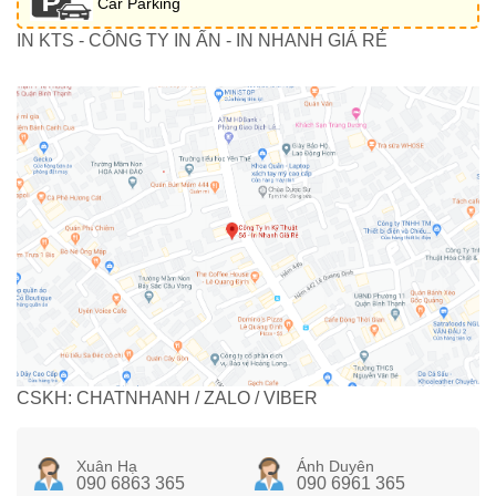
Car Parking
IN KTS - CÔNG TY IN ẤN - IN NHANH GIÁ RẺ
CSKH: CHATNHANH / ZALO / VIBER
Xuân Hạ
Ánh Duyên
090 6863 365
090 6961 365