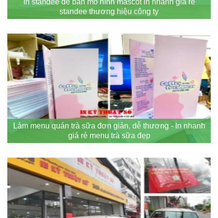
In standee để bàn mô hình mascot in nhanh giá rẻ
standee thương hiệu công ty
Làm menu quán trà sữa đơn giản, dễ thương - In nhanh
giá rẻ menu trà sữa đẹp