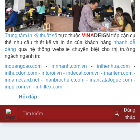
Trung tâm in kỹ thuật số
trực thuộc
VINA
DEIGN
tiếp cận cụ
thể nhu cầu thiết kế và in ấn của khách hàng
nhanh dễ
dàng
qua hệ thống website chuyên biệt cho thị trường
ngách ngành in:
inquangcao.com
-
innhanh.com.vn
-
inthenhua.com
-
inthucdon.com
-
intoroi.vn
-
indecal.com.vn
-
inantem.com
-
innamecard.net
-
inanbrochure.com
-
inancatalogue.com
-
inpp.com.vn
-
inhiflex.com
Hỏi đáp