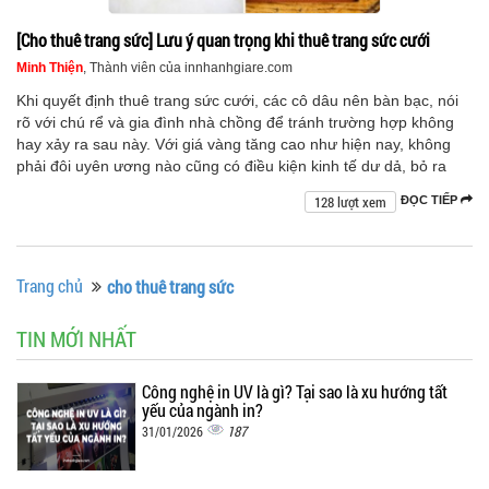
[Cho thuê trang sức] Lưu ý quan trọng khi thuê trang sức cưới
Minh Thiện
, Thành viên của innhanhgiare.com
Khi quyết định thuê trang sức cưới, các cô dâu nên bàn bạc, nói
rõ với chú rể và gia đình nhà chồng để tránh trường hợp không
hay xảy ra sau này. Với giá vàng tăng cao như hiện nay, không
phải đôi uyên ương nào cũng có điều kiện kinh tế dư dả, bỏ ra
128 lượt xem
ĐỌC TIẾP
Trang chủ
cho thuê trang sức
TIN MỚI NHẤT
Công nghệ in UV là gì? Tại sao là xu hướng tất
yếu của ngành in?
187
31/01/2026