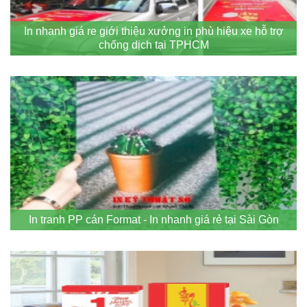
In nhanh giá re giới thiệu xưởng in phù hiệu xe hỗ trợ
chống dịch tại TPHCM
In tranh PP cán Format - In nhanh giá rẻ tại Sài Gòn