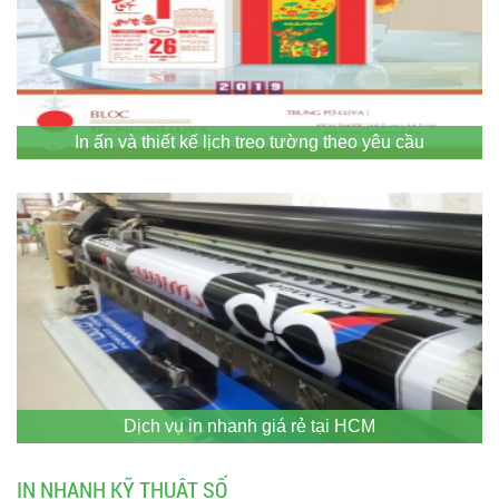
In ấn và thiết kế lịch treo tường theo yêu cầu
Dịch vụ in nhanh giá rẻ tại HCM
IN NHANH KỸ THUẬT SỐ