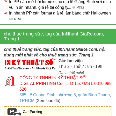
In PP cán mờ bồi formex cho dịp lễ Giáng Sinh với dịch
vụ in ấn nhanh, giá rẻ tại công ty...
4383
In nhanh PP cán format giá rẻ làm bảng chữ Halloween
4018
cho thuê trang sức, tag của InNhanhGiaRe.com,
Trang 1
cho thuê trang sức, tag của InNhanhGiaRe.com, nội
dung mới nhất về cho thuê trang sức, Trang 1
Giờ làm việc
Thứ 2 - Thứ 7 : 8h - 19h
(Chủ nhật nghỉ)
CÔNG TY TNHH IN KỸ THUẬT SỐ
DIGITAL PRINTING Co., LTD
Tax / MST: 0310 989
626
365 Lê Quang Định, phường 5, quận Bình Thạnh,
TPHCM
(Xem bản đồ)
Car Parking