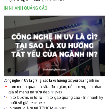
2329
IN NHANH QUẢNG CÁO
Công nghệ in UV là gì? Tại sao là xu hướng tất yếu của ngành in?
Làm menu quán trà sữa đơn giản, dễ thương - In nhanh
giá rẻ menu trà sữa đẹp
2743
In tờ bướm, in tờ rơi, in tờ gấp quảng cáo - In nhanh kỹ
thuật số giá rẻ
3901
In menu giá rẻ tại TPHCM
4093