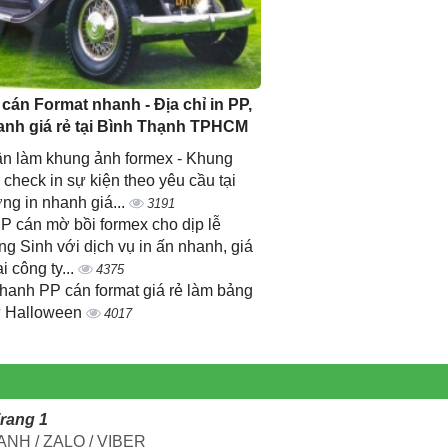
 cán Format nhanh - Địa chỉ in PP,
anh giá rẻ tại Bình Thạnh TPHCM
n làm khung ảnh formex - Khung
 check in sự kiện theo yêu cầu tại
ng in nhanh giá...
3191
PP cán mờ bồi formex cho dịp lễ
ng Sinh với dịch vụ in ấn nhanh, giá
ại công ty...
4375
nhanh PP cán format giá rẻ làm bảng
 Halloween
4017
Trang 1
NH / ZALO / VIBER