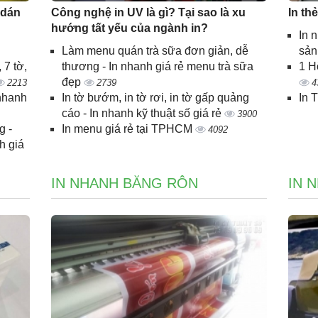
 dán
Công nghệ in UV là gì? Tại sao là xu
In th
hướng tất yếu của ngành in?
In 
Làm menu quán trà sữa đơn giản, dễ
sả
 7 tờ,
thương - In nhanh giá rẻ menu trà sữa
1 H
đẹp
2213
2739
4
 nhanh
In tờ bướm, in tờ rơi, in tờ gấp quảng
In 
cáo - In nhanh kỹ thuật số giá rẻ
3900
g -
In menu giá rẻ tại TPHCM
4092
h giá
IN NHANH BĂNG RÔN
IN 