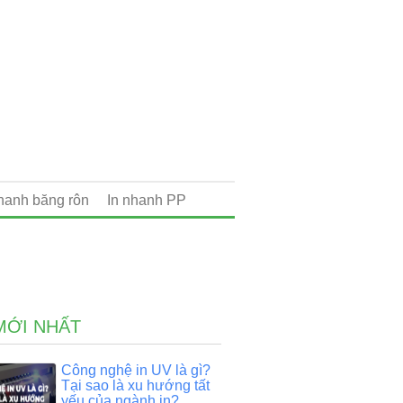
nhanh băng rôn
In nhanh PP
MỚI NHẤT
Công nghệ in UV là gì?
Tại sao là xu hướng tất
yếu của ngành in?