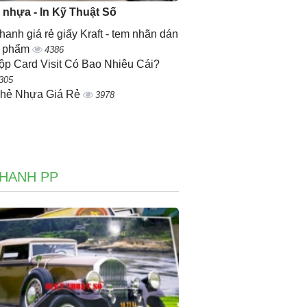
ẻ nhựa - In Kỹ Thuật Số
nhanh giá rẻ giấy Kraft - tem nhãn dán
n phẩm
4386
ộp Card Visit Có Bao Nhiêu Cái?
305
Thẻ Nhựa Giá Rẻ
3978
NHANH PP