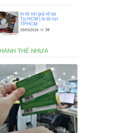
In tờ rơi giá rẻ tại
Tp.HCM | In tờ rơi
TPHCM
34
29/03/2016
NHANH THẺ NHỰA