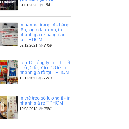
184
31/01/2026
In banner trang trí - bảng
tên, logo dán kính, in
nhanh giá rẻ hàng đầu
tại TPHCM
2459
02/12/2021
Top 10 công ty in lịch Tết
1 tờ, 5 tờ, 7 tờ, 13 tờ, in
nhanh giá rẻ tại TPHCM
2213
18/11/2021
In thẻ treo số lượng ít - in
nhanh giá rẻ TPHCM
2951
10/08/2018