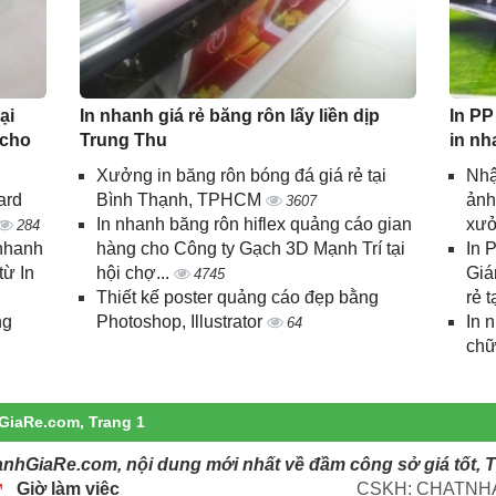
ại
In nhanh giá rẻ băng rôn lấy liền dịp
In PP
 cho
Trung Thu
in nh
Xưởng in băng rôn bóng đá giá rẻ tại
Nhậ
ard
Bình Thạnh, TPHCM
ảnh
3607
In nhanh băng rôn hiflex quảng cáo gian
xưở
284
 nhanh
hàng cho Công ty Gạch 3D Mạnh Trí tại
In 
từ In
hội chợ...
Giá
4745
Thiết kế poster quảng cáo đẹp bằng
rẻ t
ng
Photoshop, Illustrator
In 
64
chữ
hGiaRe.com, Trang 1
anhGiaRe.com, nội dung mới nhất về đầm công sở giá tốt, 
Giờ làm việc
CSKH: CHATNHA