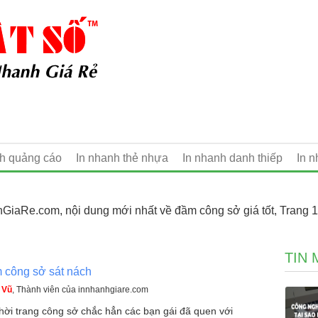
nh quảng cáo
In nhanh thẻ nhựa
In nhanh danh thiếp
In 
hGiaRe.com, nội dung mới nhất về đầm công sở giá tốt, Trang 1
TIN 
 công sở sát nách
 Vũ
, Thành viên của innhanhgiare.com
thời trang công sở chắc hẳn các bạn gái đã quen với