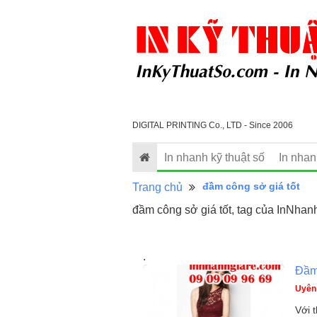
DIGITAL PRINTING Co., LTD - Since 2006
In nhanh kỹ thuật số
In nha
đầm công sở giá tốt
Trang chủ
đầm công sở giá tốt, tag của InNhan
.
Đầm
Uyên
Với 