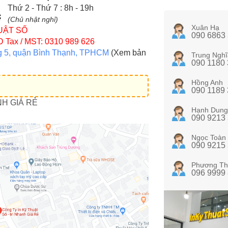
Thứ 2 - Thứ 7 : 8h - 19h
(Chủ nhật nghỉ)
Xuân Hạ
UẬT SỐ
090 6863
D
Tax / MST: 0310 989 626
g 5, quận Bình Thạnh, TPHCM
(Xem bản
Trung Nghĩ
090 1180
Hồng Anh
090 1189
NH GIÁ RẺ
Hạnh Dung
090 9213
Ngọc Toàn
090 9215
Phương Th
096 9999