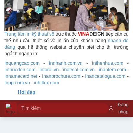
Trung tâm in kỹ thuật số
trực thuộc
VINA
DEIGN
tiếp cận cụ
thể nhu cầu thiết kế và in ấn của khách hàng
nhanh dễ
dàng
qua hệ thống website chuyên biệt cho thị trường
ngách ngành in:
inquangcao.com
-
innhanh.com.vn
-
inthenhua.com
-
inthucdon.com
-
intoroi.vn
-
indecal.com.vn
-
inantem.com
-
innamecard.net
-
inanbrochure.com
-
inancatalogue.com
-
inpp.com.vn
-
inhiflex.com
Hỏi đáp