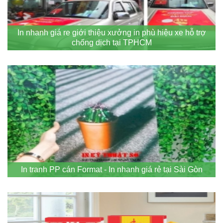
In nhanh giá re giới thiệu xưởng in phù hiệu xe hỗ trợ
chống dịch tại TPHCM
In tranh PP cán Format - In nhanh giá rẻ tại Sài Gòn