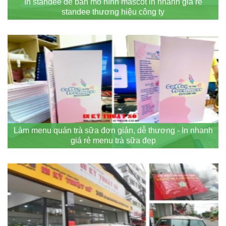
In standee để bàn mô hình mascot in nhanh giá rẻ
standee thương hiệu công ty
Làm menu quán trà sữa đơn giản, dễ thương - In nhanh
giá rẻ menu trà sữa đẹp