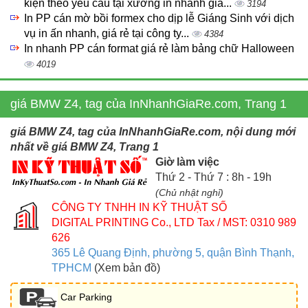
kiện theo yêu cầu tại xưởng in nhanh giá...
3194
In PP cán mờ bồi formex cho dịp lễ Giáng Sinh với dịch
vụ in ấn nhanh, giá rẻ tại công ty...
4384
In nhanh PP cán format giá rẻ làm bảng chữ Halloween
4019
giá BMW Z4, tag của InNhanhGiaRe.com, Trang 1
giá BMW Z4, tag của InNhanhGiaRe.com, nội dung mới
nhất về giá BMW Z4, Trang 1
Giờ làm việc
Thứ 2 - Thứ 7 : 8h - 19h
(Chủ nhật nghỉ)
CÔNG TY TNHH IN KỸ THUẬT SỐ
DIGITAL PRINTING Co., LTD
Tax / MST: 0310 989
626
365 Lê Quang Định, phường 5, quận Bình Thạnh,
TPHCM
(Xem bản đồ)
Car Parking