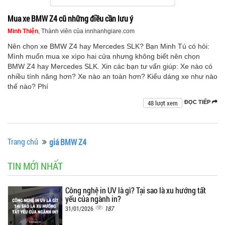
Mua xe BMW Z4 cũ những điều cần lưu ý
Minh Thiện
, Thành viên của innhanhgiare.com
Nên chọn xe BMW Z4 hay Mercedes SLK? Bạn Minh Tú có hỏi:
Mình muốn mua xe xìpo hai cửa nhưng không biết nên chọn
BMW Z4 hay Mercedes SLK. Xin các bạn tư vấn giúp: Xe nào có
nhiều tính năng hơn? Xe nào an toàn hơn? Kiểu dáng xe như nào
thế nào? Phí
48 lượt xem
ĐỌC TIẾP
Trang chủ
giá BMW Z4
TIN MỚI NHẤT
Công nghệ in UV là gì? Tại sao là xu hướng tất
yếu của ngành in?
187
31/01/2026