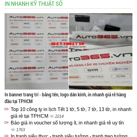
IN NHANH KỸ THUẬT SỐ
In banner trang trí - bảng tên, logo dán kính, in nhanh giá rẻ hàng
đầu tại TPHCM
Top 10 công ty in lịch Tết 1 tờ, 5 tờ, 7 tờ, 13 tờ, in nhanh
giá rẻ tại TPHCM
2214
Báo giá in voucher số lượng ít, in nhanh giá rẻ uy tín
1763
In tranh siêu thực - tranh siêu tưởng - tranh treo tường