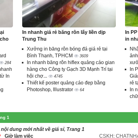
ại
In nhanh giá rẻ băng rôn lấy liền dịp
In PP
 cho
Trung Thu
in nh
Xưởng in băng rôn bóng đá giá rẻ tại
Nhậ
ard
Bình Thạnh, TPHCM
ảnh
3609
In nhanh băng rôn hiflex quảng cáo gian
xưở
284
 nhanh
hàng cho Công ty Gạch 3D Mạnh Trí tại
In 
từ In
hội chợ...
Giá
4745
Thiết kế poster quảng cáo đẹp bằng
rẻ t
ng
Photoshop, Illustrator
In 
64
chữ
ang 1
nội dung mới nhất về giá sỉ, Trang 1
Giờ làm việc
CSKH: CHATNHA