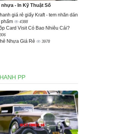
ẻ nhựa - In Kỹ Thuật Số
nhanh giá rẻ giấy Kraft - tem nhãn dán
n phẩm
4388
ộp Card Visit Có Bao Nhiêu Cái?
306
Thẻ Nhựa Giá Rẻ
3978
NHANH PP