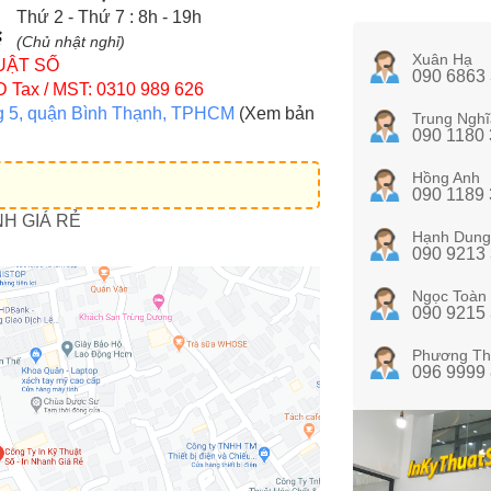
Thứ 2 - Thứ 7 : 8h - 19h
(Chủ nhật nghỉ)
Xuân Hạ
UẬT SỐ
090 6863
D
Tax / MST: 0310 989 626
g 5, quận Bình Thạnh, TPHCM
(Xem bản
Trung Nghĩ
090 1180
Hồng Anh
090 1189
NH GIÁ RẺ
Hạnh Dung
090 9213
Ngọc Toàn
090 9215
Phương Th
096 9999