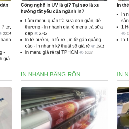
 dán
Công nghệ in UV là gì? Tại sao là xu
In th
hướng tất yếu của ngành in?
In 
Làm menu quán trà sữa đơn giản, dễ
sả
 7 tờ,
thương - In nhanh giá rẻ menu trà sữa
1 H
đẹp
2214
2742
4
 nhanh
In tờ bướm, in tờ rơi, in tờ gấp quảng
In 
cáo - In nhanh kỹ thuật số giá rẻ
3901
g -
In menu giá rẻ tại TPHCM
4093
h giá
IN NHANH BĂNG RÔN
IN 