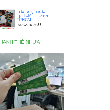
In tờ rơi giá rẻ tại
Tp.HCM | In tờ rơi
TPHCM
34
29/03/2016
NHANH THẺ NHỰA