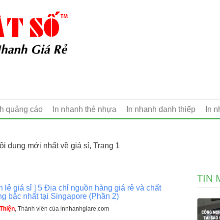
nh quảng cáo
In nhanh thẻ nhựa
In nhanh danh thiếp
In 
i dung mới nhất về giá sỉ, Trang 1
TIN 
n lẻ giá sỉ ] 5 Địa chỉ nguồn hàng giá rẻ và chất
g bậc nhất tại Singapore (Phần 2)
Thiện
, Thành viên của innhanhgiare.com