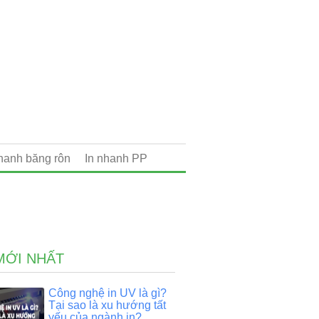
nhanh băng rôn
In nhanh PP
MỚI NHẤT
Công nghệ in UV là gì?
Tại sao là xu hướng tất
yếu của ngành in?