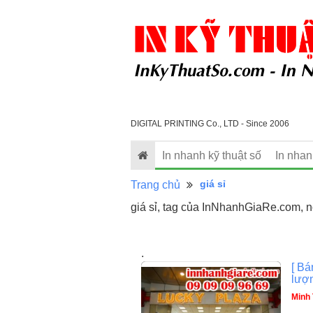
DIGITAL PRINTING Co., LTD - Since 2006
In nhanh kỹ thuật số
In nha
giá sỉ
Trang chủ
giá sỉ, tag của InNhanhGiaRe.com, nộ
.
[ Bá
lượn
Minh 