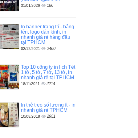
186
31/01/2026
In banner trang trí - bảng
tên, logo dán kính, in
nhanh giá rẻ hàng đầu
tại TPHCM
2460
02/12/2021
Top 10 công ty in lịch Tết
1 tờ, 5 tờ, 7 tờ, 13 tờ, in
nhanh giá rẻ tại TPHCM
2214
18/11/2021
In thẻ treo số lượng ít - in
nhanh giá rẻ TPHCM
2951
10/08/2018