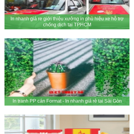
In nhanh giá re giới thiệu xưởng in phù hiệu xe hỗ trợ
chống dịch tại TPHCM
In tranh PP cán Format - In nhanh giá rẻ tại Sài Gòn