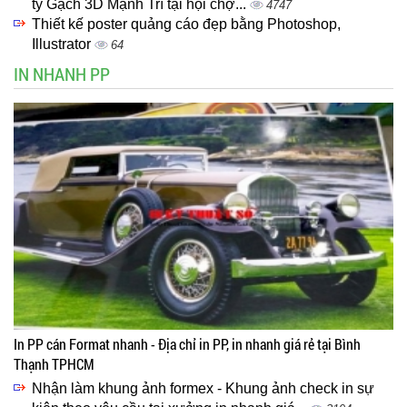
ty Gạch 3D Mạnh Trí tại hội chợ...
4747
Thiết kế poster quảng cáo đẹp bằng Photoshop,
Illustrator
64
IN NHANH PP
In PP cán Format nhanh - Địa chỉ in PP, in nhanh giá rẻ tại Bình
Thạnh TPHCM
Nhận làm khung ảnh formex - Khung ảnh check in sự