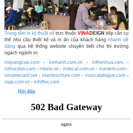
Trung tâm in kỹ thuật số
trực thuộc
VINA
DEIGN
tiếp cận cụ
thể nhu cầu thiết kế và in ấn của khách hàng
nhanh dễ
dàng
qua hệ thống website chuyên biệt cho thị trường
ngách ngành in:
inquangcao.com
-
innhanh.com.vn
-
inthenhua.com
-
inthucdon.com
-
intoroi.vn
-
indecal.com.vn
-
inantem.com
-
innamecard.net
-
inanbrochure.com
-
inancatalogue.com
-
inpp.com.vn
-
inhiflex.com
Hỏi đáp