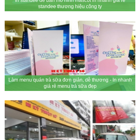
In standee để bàn mô hình mascot in nhanh giá rẻ
standee thương hiệu công ty
Làm menu quán trà sữa đơn giản, dễ thương - In nhanh
giá rẻ menu trà sữa đẹp