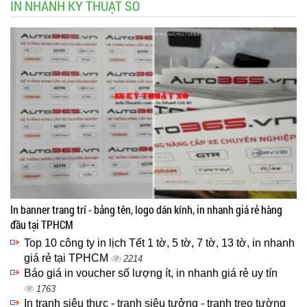
IN NHANH KỸ THUẬT SỐ
In banner trang trí - bảng tên, logo dán kính, in nhanh giá rẻ hàng
đầu tại TPHCM
Top 10 công ty in lịch Tết 1 tờ, 5 tờ, 7 tờ, 13 tờ, in nhanh
giá rẻ tại TPHCM
2214
Báo giá in voucher số lượng ít, in nhanh giá rẻ uy tín
1763
In tranh siêu thực - tranh siêu tưởng - tranh treo tường