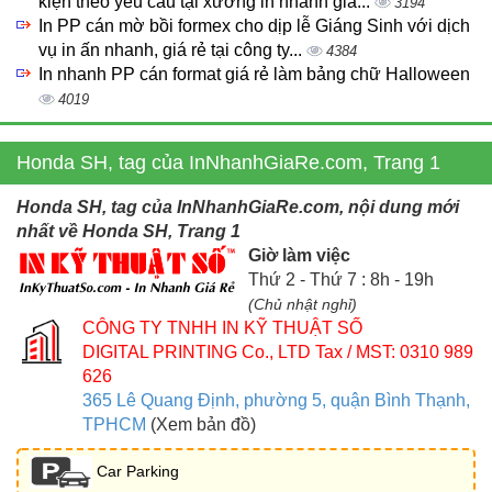
kiện theo yêu cầu tại xưởng in nhanh giá...
3194
In PP cán mờ bồi formex cho dịp lễ Giáng Sinh với dịch
vụ in ấn nhanh, giá rẻ tại công ty...
4384
In nhanh PP cán format giá rẻ làm bảng chữ Halloween
4019
Honda SH, tag của InNhanhGiaRe.com, Trang 1
Honda SH, tag của InNhanhGiaRe.com, nội dung mới
nhất về Honda SH, Trang 1
Giờ làm việc
Thứ 2 - Thứ 7 : 8h - 19h
(Chủ nhật nghỉ)
CÔNG TY TNHH IN KỸ THUẬT SỐ
DIGITAL PRINTING Co., LTD
Tax / MST: 0310 989
626
365 Lê Quang Định, phường 5, quận Bình Thạnh,
TPHCM
(Xem bản đồ)
Car Parking