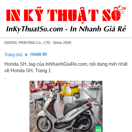
Togg
navig
DIGITAL PRINTING Co., LTD - Since 2006
Trang chủ
Honda SH
Honda SH, tag của InNhanhGiaRe.com, nội dung mới nhất
về Honda SH, Trang 1
.