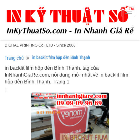
Togg
navig
DIGITAL PRINTING Co., LTD - Since 2006
Trang chủ
in backlit film hộp đèn Bình Thạnh
in backlit film hộp đèn Bình Thạnh, tag của
InNhanhGiaRe.com, nội dung mới nhất về in backlit film
hộp đèn Bình Thạnh, Trang 1
.