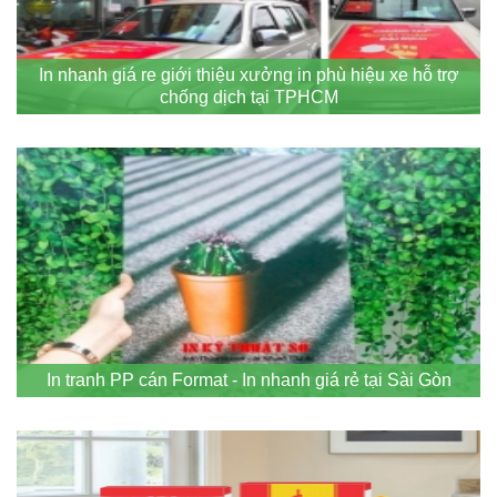
In nhanh giá re giới thiệu xưởng in phù hiệu xe hỗ trợ
chống dịch tại TPHCM
In tranh PP cán Format - In nhanh giá rẻ tại Sài Gòn