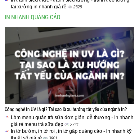
tại xưởng in nhanh giá rẻ
2328
IN NHANH QUẢNG CÁO
Công nghệ in UV là gì? Tại sao là xu hướng tất yếu của ngành in?
Làm menu quán trà sữa đơn giản, dễ thương - In nhanh
giá rẻ menu trà sữa đẹp
2741
In tờ bướm, in tờ rơi, in tờ gấp quảng cáo - In nhanh kỹ
thuật số giá rẻ
3901