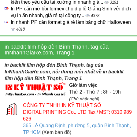
kiện theo yêu cầu tại xưởng in nhanh giá...
3191
In PP cán mờ bồi formex cho dịp lễ Giáng Sinh với dịch
vụ in ấn nhanh, giá rẻ tại công ty...
4378
In nhanh PP cán format giá rẻ làm bảng chữ Halloween
4018
in backlit film hộp đèn Bình Thạnh, tag của
InNhanhGiaRe.com, Trang 1
in backlit film hộp đèn Bình Thạnh, tag của
InNhanhGiaRe.com, nội dung mới nhất về in backlit
film hộp đèn Bình Thạnh, Trang 1
Giờ làm việc
Thứ 2 - Thứ 7 : 8h - 19h
(Chủ nhật nghỉ)
CÔNG TY TNHH IN KỸ THUẬT SỐ
DIGITAL PRINTING Co., LTD
Tax / MST: 0310 989
626
365 Lê Quang Định, phường 5, quận Bình Thạnh,
TPHCM
(Xem bản đồ)