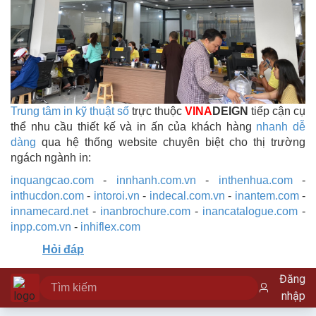
Trung tâm in kỹ thuật số
trực thuộc
VINA
DEIGN
tiếp cận cụ
thể nhu cầu thiết kế và in ấn của khách hàng
nhanh dễ
dàng
qua hệ thống website chuyên biệt cho thị trường
ngách ngành in:
inquangcao.com
-
innhanh.com.vn
-
inthenhua.com
-
inthucdon.com
-
intoroi.vn
-
indecal.com.vn
-
inantem.com
-
innamecard.net
-
inanbrochure.com
-
inancatalogue.com
-
inpp.com.vn
-
inhiflex.com
Hỏi đáp