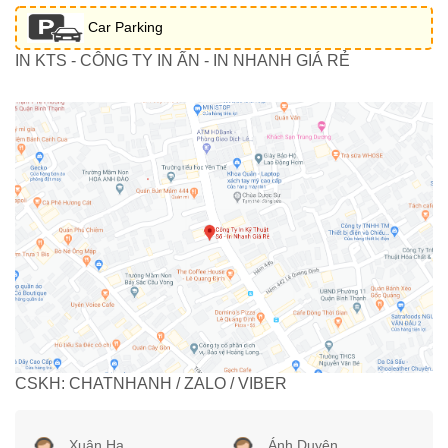
Car Parking
IN KTS - CÔNG TY IN ẤN - IN NHANH GIÁ RẺ
CSKH: CHATNHANH / ZALO / VIBER
Xuân Hạ
Ánh Duyên