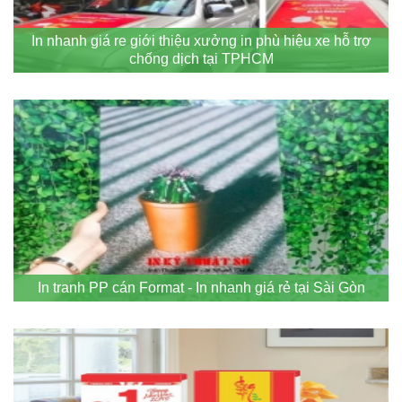
In nhanh giá re giới thiệu xưởng in phù hiệu xe hỗ trợ
chống dịch tại TPHCM
In tranh PP cán Format - In nhanh giá rẻ tại Sài Gòn