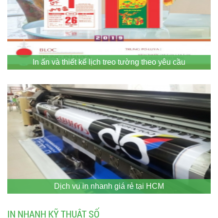
In ấn và thiết kế lịch treo tường theo yêu cầu
Dịch vụ in nhanh giá rẻ tại HCM
IN NHANH KỸ THUẬT SỐ