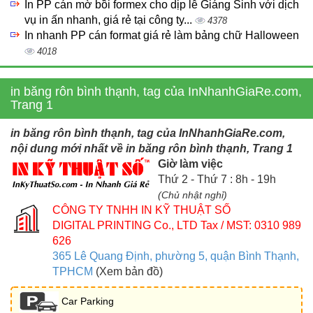
In PP cán mờ bồi formex cho dịp lễ Giáng Sinh với dịch
vụ in ấn nhanh, giá rẻ tại công ty...
4378
In nhanh PP cán format giá rẻ làm bảng chữ Halloween
4018
in băng rôn bình thạnh, tag của InNhanhGiaRe.com,
Trang 1
in băng rôn bình thạnh, tag của InNhanhGiaRe.com,
nội dung mới nhất về in băng rôn bình thạnh, Trang 1
Giờ làm việc
Thứ 2 - Thứ 7 : 8h - 19h
(Chủ nhật nghỉ)
CÔNG TY TNHH IN KỸ THUẬT SỐ
DIGITAL PRINTING Co., LTD
Tax / MST: 0310 989
626
365 Lê Quang Định, phường 5, quận Bình Thạnh,
TPHCM
(Xem bản đồ)
Car Parking