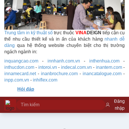
Trung tâm in kỹ thuật số
trực thuộc
VINA
DEIGN
tiếp cận cụ
thể nhu cầu thiết kế và in ấn của khách hàng
nhanh dễ
dàng
qua hệ thống website chuyên biệt cho thị trường
ngách ngành in:
inquangcao.com
-
innhanh.com.vn
-
inthenhua.com
-
inthucdon.com
-
intoroi.vn
-
indecal.com.vn
-
inantem.com
-
innamecard.net
-
inanbrochure.com
-
inancatalogue.com
-
inpp.com.vn
-
inhiflex.com
Hỏi đáp