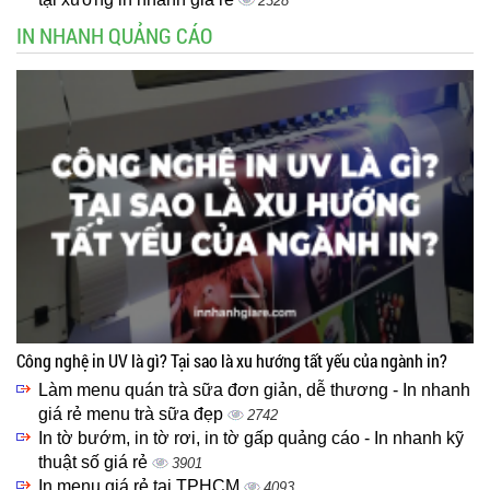
2328
IN NHANH QUẢNG CÁO
Công nghệ in UV là gì? Tại sao là xu hướng tất yếu của ngành in?
Làm menu quán trà sữa đơn giản, dễ thương - In nhanh
giá rẻ menu trà sữa đẹp
2742
In tờ bướm, in tờ rơi, in tờ gấp quảng cáo - In nhanh kỹ
thuật số giá rẻ
3901
In menu giá rẻ tại TPHCM
4093