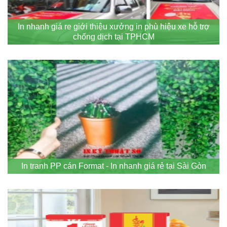
In nhanh giá re giới thiệu xưởng in phù hiệu xe hỗ trợ
chống dịch tại TPHCM
In tranh PP cán Format - In nhanh giá rẻ tại Sài Gòn