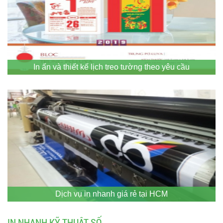
In ấn và thiết kế lịch treo tường theo yêu cầu
Dịch vụ in nhanh giá rẻ tại HCM
IN NHANH KỸ THUẬT SỐ