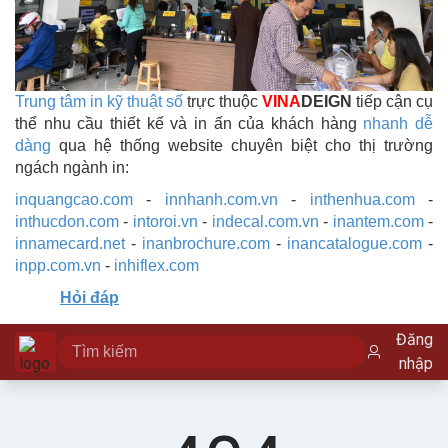
Trung tâm in kỹ thuật số
trực thuộc
VINA
DEIGN
tiếp cận cụ
thể nhu cầu thiết kế và in ấn của khách hàng
nhanh dễ
dàng
qua hệ thống website chuyên biệt cho thị trường
ngách ngành in:
inquangcao.com
-
innhanh.com.vn
-
inthenhua.com
-
inthucdon.com
-
intoroi.vn
-
indecal.com.vn
-
inantem.com
-
innamecard.net
-
inanbrochure.com
-
inancatalogue.com
-
inpp.com.vn
-
inhiflex.com
Hỏi đáp