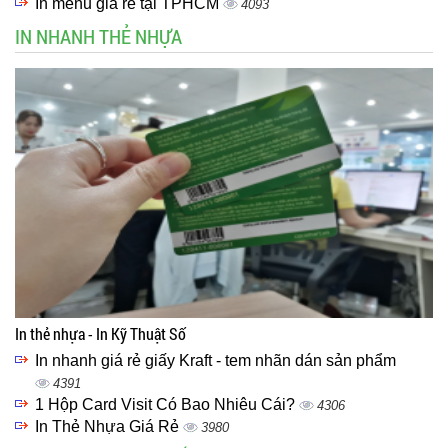
In menu giá rẻ tại TPHCM
4093
IN NHANH THẺ NHỰA
In thẻ nhựa - In Kỹ Thuật Số
In nhanh giá rẻ giấy Kraft - tem nhãn dán sản phẩm
4391
1 Hộp Card Visit Có Bao Nhiêu Cái?
4306
In Thẻ Nhựa Giá Rẻ
3980