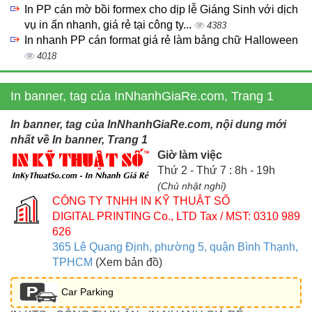
In PP cán mờ bồi formex cho dịp lễ Giáng Sinh với dịch
vụ in ấn nhanh, giá rẻ tại công ty...
4383
In nhanh PP cán format giá rẻ làm bảng chữ Halloween
4018
In banner, tag của InNhanhGiaRe.com, Trang 1
In banner, tag của InNhanhGiaRe.com, nội dung mới
nhất về In banner, Trang 1
Giờ làm việc
Thứ 2 - Thứ 7 : 8h - 19h
(Chủ nhật nghỉ)
CÔNG TY TNHH IN KỸ THUẬT SỐ
DIGITAL PRINTING Co., LTD
Tax / MST: 0310 989
626
365 Lê Quang Định, phường 5, quận Bình Thạnh,
TPHCM
(Xem bản đồ)
Car Parking