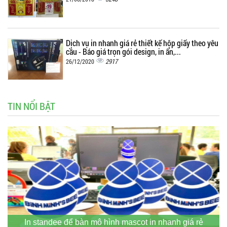
Dịch vụ in nhanh giá rẻ thiết kế hộp giấy theo yêu
cầu - Báo giá trọn gói design, in ấn,...
2917
26/12/2020
TIN NỔI BẬT
In standee để bàn mô hình mascot in nhanh giá rẻ