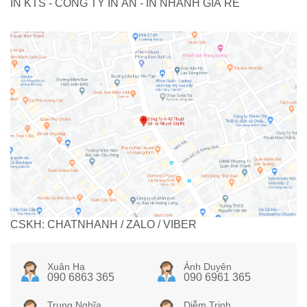
IN KTS - CÔNG TY IN ẤN - IN NHANH GIÁ RẺ
CSKH: CHATNHANH / ZALO / VIBER
Xuân Hạ
Ánh Duyên
090 6863 365
090 6961 365
Trung Nghĩa
Diễm Trinh