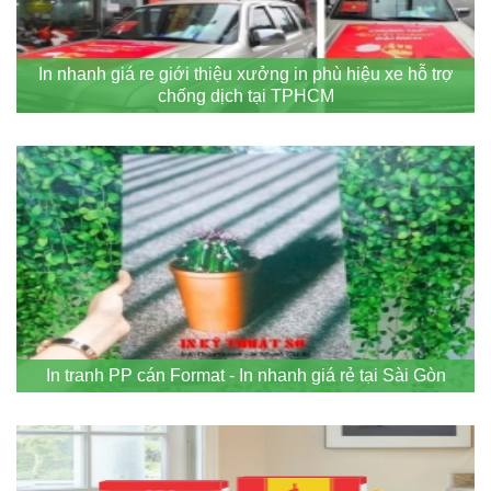
In nhanh giá re giới thiệu xưởng in phù hiệu xe hỗ trợ
chống dịch tại TPHCM
In tranh PP cán Format - In nhanh giá rẻ tại Sài Gòn