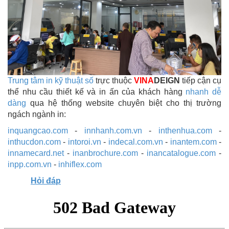
Trung tâm in kỹ thuật số
trực thuộc
VINA
DEIGN
tiếp cận cụ
thể nhu cầu thiết kế và in ấn của khách hàng
nhanh dễ
dàng
qua hệ thống website chuyên biệt cho thị trường
ngách ngành in:
inquangcao.com
-
innhanh.com.vn
-
inthenhua.com
-
inthucdon.com
-
intoroi.vn
-
indecal.com.vn
-
inantem.com
-
innamecard.net
-
inanbrochure.com
-
inancatalogue.com
-
inpp.com.vn
-
inhiflex.com
Hỏi đáp