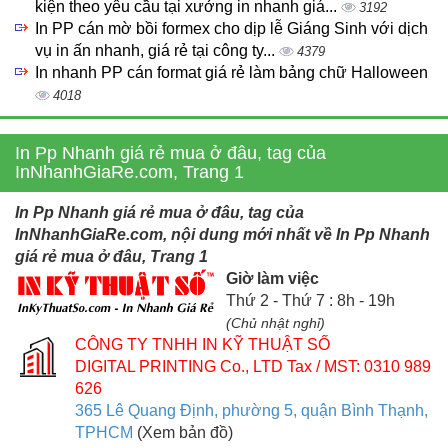
kiện theo yêu cầu tại xưởng in nhanh giá...
3192
In PP cán mờ bồi formex cho dịp lễ Giáng Sinh với dịch
vụ in ấn nhanh, giá rẻ tại công ty...
4379
In nhanh PP cán format giá rẻ làm bảng chữ Halloween
4018
In Pp Nhanh giá rẻ mua ở đâu, tag của
InNhanhGiaRe.com, Trang 1
In Pp Nhanh giá rẻ mua ở đâu, tag của
InNhanhGiaRe.com, nội dung mới nhất về In Pp Nhanh
giá rẻ mua ở đâu, Trang 1
Giờ làm việc
Thứ 2 - Thứ 7 : 8h - 19h
(Chủ nhật nghỉ)
CÔNG TY TNHH IN KỸ THUẬT SỐ
DIGITAL PRINTING Co., LTD
Tax / MST: 0310 989
626
365 Lê Quang Định, phường 5, quận Bình Thạnh,
TPHCM
(Xem bản đồ)