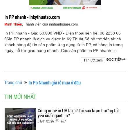
In PP nhanh - Inkythuatso.com
Minh Thiện
, Thành viên của innhanhgiare.com
In PP nhanh - Giá: 60.000 VND - Điện thoại liên hệ: 08 2238 66
66In PP nhanh là dịch vụ được In Kỹ Thuật Số hỗ trợ đến tất cả
khách hàng đặt in sản phẩm ứng dụng từ in PP, có hàng in trong
ngày, hỗ trợ giao hàng nhanh. Các sản phẩm in PP nhanh: in
117 lượt xem
ĐỌC TIẾP
Trang chủ
In Pp Nhanh giá rẻ mua ở đâu
TIN MỚI NHẤT
Công nghệ in UV là gì? Tại sao là xu hướng tất
yếu của ngành in?
187
31/01/2026