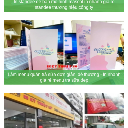
In standee để bàn mô hình mascot in nhanh giá rẻ
standee thương hiệu công ty
Làm menu quán trà sữa đơn giản, dễ thương - In nhanh
giá rẻ menu trà sữa đẹp