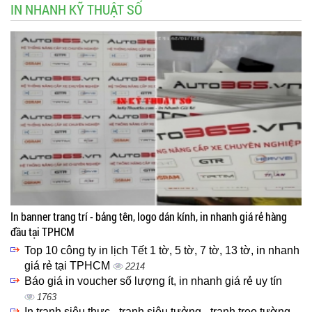
IN NHANH KỸ THUẬT SỐ
In banner trang trí - bảng tên, logo dán kính, in nhanh giá rẻ hàng
đầu tại TPHCM
Top 10 công ty in lịch Tết 1 tờ, 5 tờ, 7 tờ, 13 tờ, in nhanh
giá rẻ tại TPHCM
2214
Báo giá in voucher số lượng ít, in nhanh giá rẻ uy tín
1763
In tranh siêu thực - tranh siêu tưởng - tranh treo tường