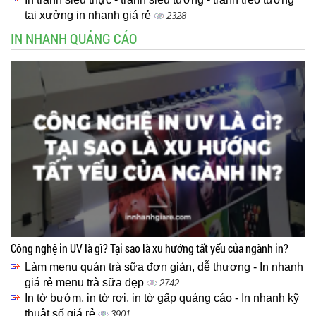
tại xưởng in nhanh giá rẻ
2328
IN NHANH QUẢNG CÁO
Công nghệ in UV là gì? Tại sao là xu hướng tất yếu của ngành in?
Làm menu quán trà sữa đơn giản, dễ thương - In nhanh
giá rẻ menu trà sữa đẹp
2742
In tờ bướm, in tờ rơi, in tờ gấp quảng cáo - In nhanh kỹ
thuật số giá rẻ
3901