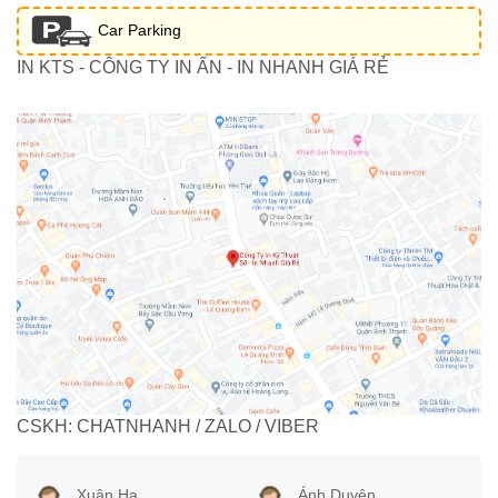
Car Parking
IN KTS - CÔNG TY IN ẤN - IN NHANH GIÁ RẺ
CSKH: CHATNHANH / ZALO / VIBER
Xuân Hạ
Ánh Duyên