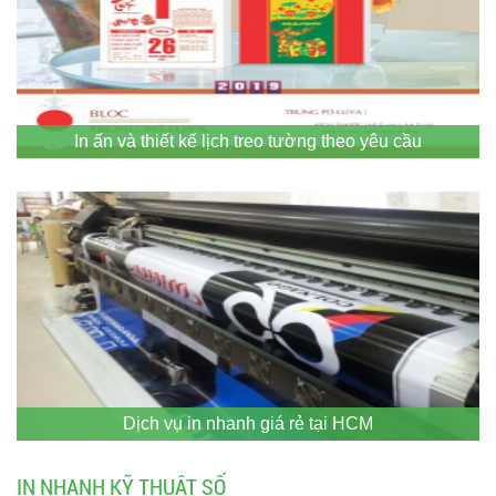
In ấn và thiết kế lịch treo tường theo yêu cầu
Dịch vụ in nhanh giá rẻ tại HCM
IN NHANH KỸ THUẬT SỐ