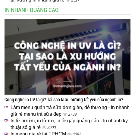
2327
IN NHANH QUẢNG CÁO
Công nghệ in UV là gì? Tại sao là xu hướng tất yếu của ngành in?
Làm menu quán trà sữa đơn giản, dễ thương - In nhanh
giá rẻ menu trà sữa đẹp
2739
In tờ bướm, in tờ rơi, in tờ gấp quảng cáo - In nhanh kỹ
thuật số giá rẻ
3900
In menu giá rẻ tại TPHCM
4092