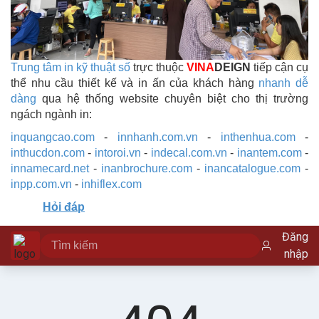
Trung tâm in kỹ thuật số
trực thuộc
VINA
DEIGN
tiếp cận cụ
thể nhu cầu thiết kế và in ấn của khách hàng
nhanh dễ
dàng
qua hệ thống website chuyên biệt cho thị trường
ngách ngành in:
inquangcao.com
-
innhanh.com.vn
-
inthenhua.com
-
inthucdon.com
-
intoroi.vn
-
indecal.com.vn
-
inantem.com
-
innamecard.net
-
inanbrochure.com
-
inancatalogue.com
-
inpp.com.vn
-
inhiflex.com
Hỏi đáp