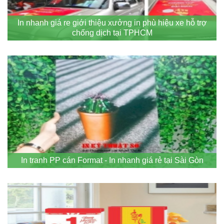
In nhanh giá re giới thiệu xưởng in phù hiệu xe hỗ trợ
chống dịch tại TPHCM
In tranh PP cán Format - In nhanh giá rẻ tại Sài Gòn