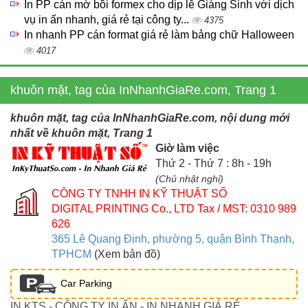
In PP cán mờ bồi formex cho dịp lễ Giáng Sinh với dịch
vụ in ấn nhanh, giá rẻ tại công ty...
4375
In nhanh PP cán format giá rẻ làm bảng chữ Halloween
4017
khuôn mặt, tag của InNhanhGiaRe.com, Trang 1
khuôn mặt, tag của InNhanhGiaRe.com, nội dung mới
nhất về khuôn mặt, Trang 1
Giờ làm việc
Thứ 2 - Thứ 7 : 8h - 19h
(Chủ nhật nghỉ)
CÔNG TY TNHH IN KỸ THUẬT SỐ
DIGITAL PRINTING Co., LTD
Tax / MST: 0310 989
626
365 Lê Quang Định, phường 5, quận Bình Thạnh,
TPHCM
(Xem bản đồ)
Car Parking
IN KTS - CÔNG TY IN ẤN - IN NHANH GIÁ RẺ