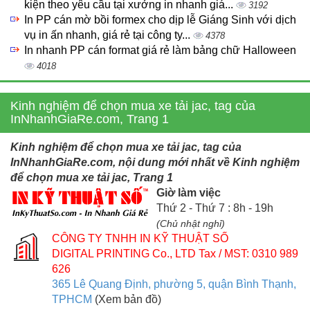
kiện theo yêu cầu tại xưởng in nhanh giá...
3192
In PP cán mờ bồi formex cho dịp lễ Giáng Sinh với dịch
vụ in ấn nhanh, giá rẻ tại công ty...
4378
In nhanh PP cán format giá rẻ làm bảng chữ Halloween
4018
Kinh nghiệm để chọn mua xe tải jac, tag của
InNhanhGiaRe.com, Trang 1
Kinh nghiệm để chọn mua xe tải jac, tag của
InNhanhGiaRe.com, nội dung mới nhất về Kinh nghiệm
để chọn mua xe tải jac, Trang 1
Giờ làm việc
Thứ 2 - Thứ 7 : 8h - 19h
(Chủ nhật nghỉ)
CÔNG TY TNHH IN KỸ THUẬT SỐ
DIGITAL PRINTING Co., LTD
Tax / MST: 0310 989
626
365 Lê Quang Định, phường 5, quận Bình Thạnh,
TPHCM
(Xem bản đồ)