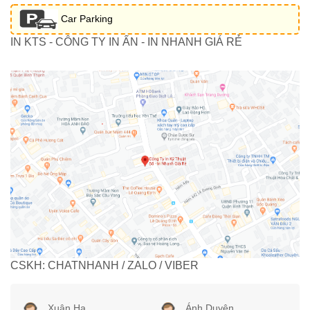
Car Parking
IN KTS - CÔNG TY IN ẤN - IN NHANH GIÁ RẺ
CSKH: CHATNHANH / ZALO / VIBER
Xuân Hạ
Ánh Duyên