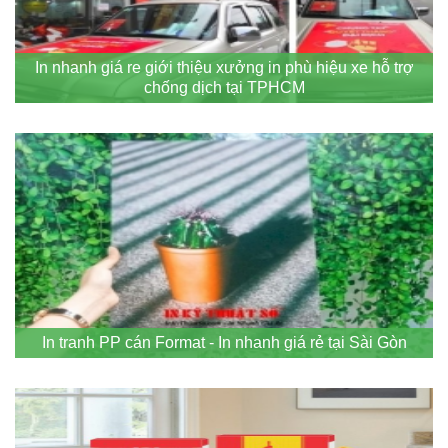
In nhanh giá re giới thiệu xưởng in phù hiệu xe hỗ trợ
chống dịch tại TPHCM
In tranh PP cán Format - In nhanh giá rẻ tại Sài Gòn