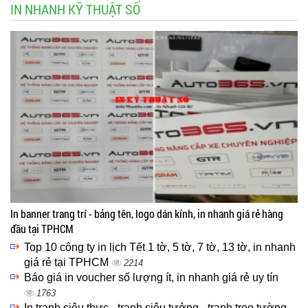
IN NHANH KỸ THUẬT SỐ
In banner trang trí - bảng tên, logo dán kính, in nhanh giá rẻ hàng
đầu tại TPHCM
Top 10 công ty in lịch Tết 1 tờ, 5 tờ, 7 tờ, 13 tờ, in nhanh
giá rẻ tại TPHCM
2214
Báo giá in voucher số lượng ít, in nhanh giá rẻ uy tín
1763
In tranh siêu thực - tranh siêu tưởng - tranh treo tường