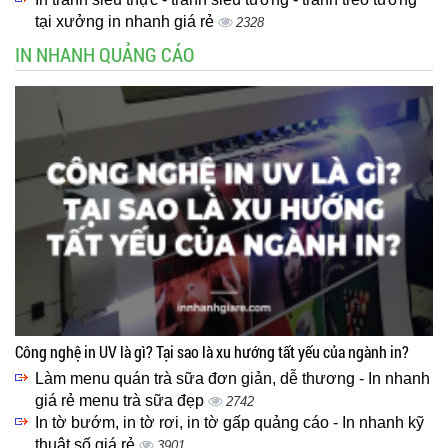
tại xưởng in nhanh giá rẻ
2328
IN NHANH QUẢNG CÁO
Công nghệ in UV là gì? Tại sao là xu hướng tất yếu của ngành in?
Làm menu quán trà sữa đơn giản, dễ thương - In nhanh
giá rẻ menu trà sữa đẹp
2742
In tờ bướm, in tờ rơi, in tờ gấp quảng cáo - In nhanh kỹ
thuật số giá rẻ
3901