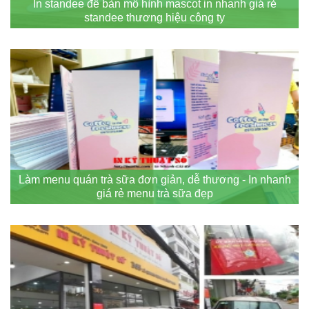
In standee để bàn mô hình mascot in nhanh giá rẻ
standee thương hiệu công ty
Làm menu quán trà sữa đơn giản, dễ thương - In nhanh
giá rẻ menu trà sữa đẹp