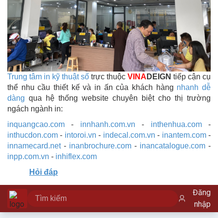
Trung tâm in kỹ thuật số
trực thuộc
VINA
DEIGN
tiếp cận cụ
thể nhu cầu thiết kế và in ấn của khách hàng
nhanh dễ
dàng
qua hệ thống website chuyên biệt cho thị trường
ngách ngành in:
inquangcao.com
-
innhanh.com.vn
-
inthenhua.com
-
inthucdon.com
-
intoroi.vn
-
indecal.com.vn
-
inantem.com
-
innamecard.net
-
inanbrochure.com
-
inancatalogue.com
-
inpp.com.vn
-
inhiflex.com
Hỏi đáp