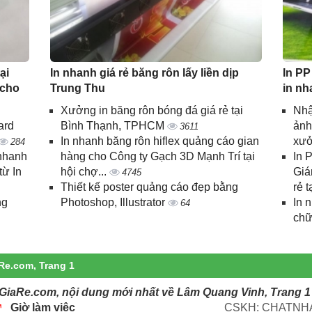
ại
In nhanh giá rẻ băng rôn lấy liền dịp
In PP
 cho
Trung Thu
in nh
Xưởng in băng rôn bóng đá giá rẻ tại
Nhậ
ard
Bình Thạnh, TPHCM
ảnh
3611
In nhanh băng rôn hiflex quảng cáo gian
xưở
284
 nhanh
hàng cho Công ty Gạch 3D Mạnh Trí tại
In 
từ In
hội chợ...
Giá
4745
Thiết kế poster quảng cáo đẹp bằng
rẻ t
ng
Photoshop, Illustrator
In 
64
chữ
Re.com, Trang 1
GiaRe.com, nội dung mới nhất về Lâm Quang Vinh, Trang 1
Giờ làm việc
CSKH: CHATNHA