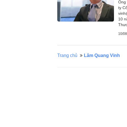
Ông 
ty C
vinh
10 n
Thươ
10/08
Trang chủ
Lâm Quang Vinh