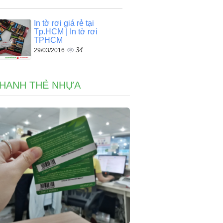
In tờ rơi giá rẻ tại
Tp.HCM | In tờ rơi
TPHCM
34
29/03/2016
NHANH THẺ NHỰA