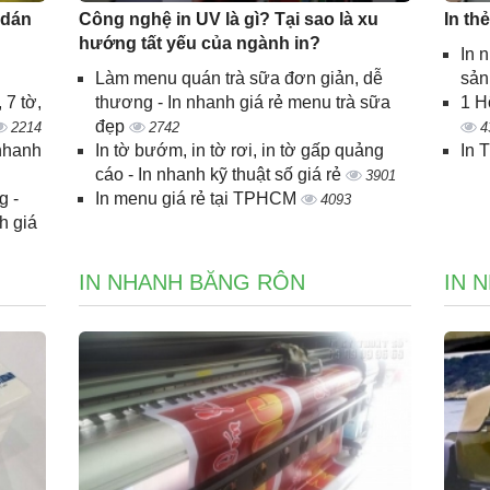
 dán
Công nghệ in UV là gì? Tại sao là xu
In th
hướng tất yếu của ngành in?
In 
Làm menu quán trà sữa đơn giản, dễ
sả
 7 tờ,
thương - In nhanh giá rẻ menu trà sữa
1 H
đẹp
2214
2742
4
 nhanh
In tờ bướm, in tờ rơi, in tờ gấp quảng
In 
cáo - In nhanh kỹ thuật số giá rẻ
3901
g -
In menu giá rẻ tại TPHCM
4093
h giá
IN NHANH BĂNG RÔN
IN 