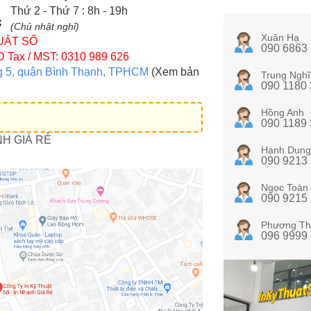
Thứ 2 - Thứ 7 : 8h - 19h
(Chủ nhật nghỉ)
Xuân Hạ
UẬT SỐ
090 6863
D
Tax / MST: 0310 989 626
g 5, quận Bình Thạnh, TPHCM
(Xem bản
Trung Nghĩ
090 1180
Hồng Anh
090 1189
NH GIÁ RẺ
Hạnh Dung
090 9213
Ngọc Toàn
090 9215
Phương Th
096 9999