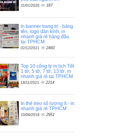
187
31/01/2026
In banner trang trí - bảng
tên, logo dán kính, in
nhanh giá rẻ hàng đầu
tại TPHCM
2460
02/12/2021
Top 10 công ty in lịch Tết
1 tờ, 5 tờ, 7 tờ, 13 tờ, in
nhanh giá rẻ tại TPHCM
2214
18/11/2021
In thẻ treo số lượng ít - in
nhanh giá rẻ TPHCM
2951
10/08/2018