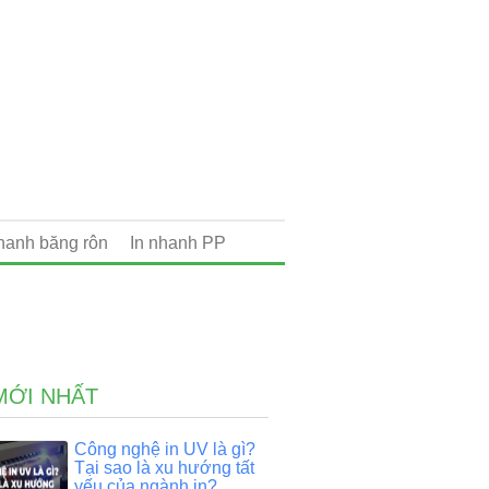
nhanh băng rôn
In nhanh PP
MỚI NHẤT
Công nghệ in UV là gì?
Tại sao là xu hướng tất
yếu của ngành in?