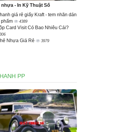
ẻ nhựa - In Kỹ Thuật Số
nhanh giá rẻ giấy Kraft - tem nhãn dán
n phẩm
4389
ộp Card Visit Có Bao Nhiêu Cái?
306
Thẻ Nhựa Giá Rẻ
3979
NHANH PP