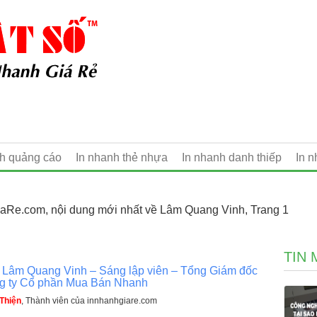
nh quảng cáo
In nhanh thẻ nhựa
In nhanh danh thiếp
In 
aRe.com, nội dung mới nhất về Lâm Quang Vinh, Trang 1
TIN 
 Lâm Quang Vinh – Sáng lập viên – Tổng Giám đốc
g ty Cổ phần Mua Bán Nhanh
Thiện
, Thành viên của innhanhgiare.com