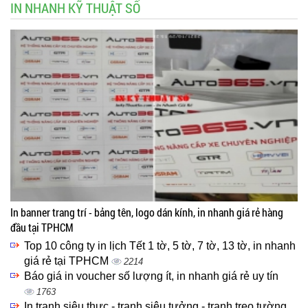
IN NHANH KỸ THUẬT SỐ
In banner trang trí - bảng tên, logo dán kính, in nhanh giá rẻ hàng
đầu tại TPHCM
Top 10 công ty in lịch Tết 1 tờ, 5 tờ, 7 tờ, 13 tờ, in nhanh
giá rẻ tại TPHCM
2214
Báo giá in voucher số lượng ít, in nhanh giá rẻ uy tín
1763
In tranh siêu thực - tranh siêu tưởng - tranh treo tường