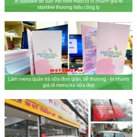
In standee để bàn mô hình mascot in nhanh giá rẻ
standee thương hiệu công ty
Làm menu quán trà sữa đơn giản, dễ thương - In nhanh
giá rẻ menu trà sữa đẹp