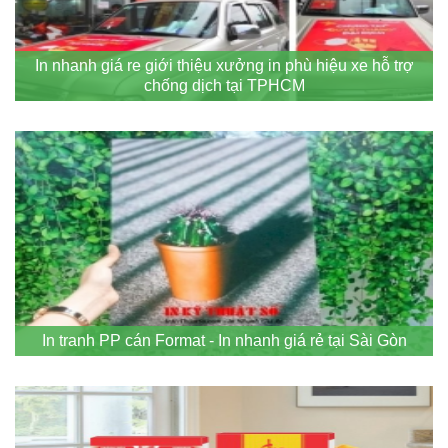
In nhanh giá re giới thiệu xưởng in phù hiệu xe hỗ trợ
chống dịch tại TPHCM
In tranh PP cán Format - In nhanh giá rẻ tại Sài Gòn