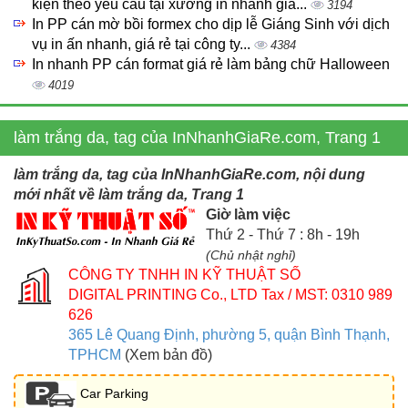
kiện theo yêu cầu tại xưởng in nhanh giá...
3194
In PP cán mờ bồi formex cho dịp lễ Giáng Sinh với dịch
vụ in ấn nhanh, giá rẻ tại công ty...
4384
In nhanh PP cán format giá rẻ làm bảng chữ Halloween
4019
làm trắng da, tag của InNhanhGiaRe.com, Trang 1
làm trắng da, tag của InNhanhGiaRe.com, nội dung
mới nhất về làm trắng da, Trang 1
Giờ làm việc
Thứ 2 - Thứ 7 : 8h - 19h
(Chủ nhật nghỉ)
CÔNG TY TNHH IN KỸ THUẬT SỐ
DIGITAL PRINTING Co., LTD
Tax / MST: 0310 989
626
365 Lê Quang Định, phường 5, quận Bình Thạnh,
TPHCM
(Xem bản đồ)
Car Parking