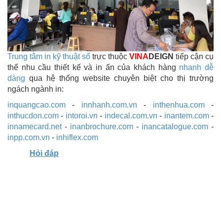
Trung tâm in kỹ thuật số
trực thuộc
VINA
DEIGN
tiếp cận cụ
thể nhu cầu thiết kế và in ấn của khách hàng
nhanh dễ
dàng
qua hệ thống website chuyên biệt cho thị trường
ngách ngành in:
inquangcao.com
-
innhanh.com.vn
-
inthenhua.com
-
inthucdon.com
-
intoroi.vn
-
indecal.com.vn
-
inantem.com
-
innamecard.net
-
inanbrochure.com
-
inancatalogue.com
-
inpp.com.vn
-
inhiflex.com
Hỏi đáp