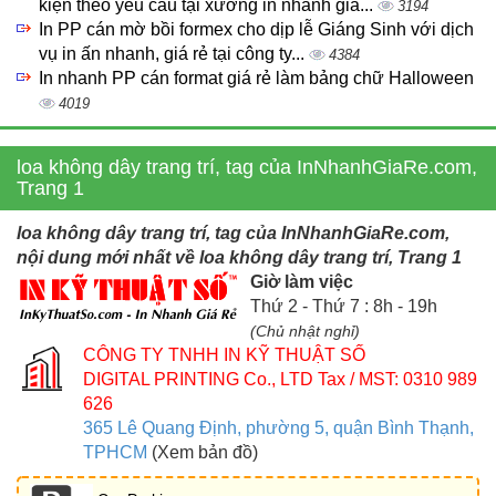
kiện theo yêu cầu tại xưởng in nhanh giá...
3194
In PP cán mờ bồi formex cho dịp lễ Giáng Sinh với dịch
vụ in ấn nhanh, giá rẻ tại công ty...
4384
In nhanh PP cán format giá rẻ làm bảng chữ Halloween
4019
loa không dây trang trí, tag của InNhanhGiaRe.com,
Trang 1
loa không dây trang trí, tag của InNhanhGiaRe.com,
nội dung mới nhất về loa không dây trang trí, Trang 1
Giờ làm việc
Thứ 2 - Thứ 7 : 8h - 19h
(Chủ nhật nghỉ)
CÔNG TY TNHH IN KỸ THUẬT SỐ
DIGITAL PRINTING Co., LTD
Tax / MST: 0310 989
626
365 Lê Quang Định, phường 5, quận Bình Thạnh,
TPHCM
(Xem bản đồ)