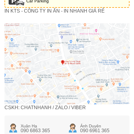
Car Parking
IN KTS - CÔNG TY IN ẤN - IN NHANH GIÁ RẺ
CSKH: CHATNHANH / ZALO / VIBER
Xuân Hạ
Ánh Duyên
090 6863 365
090 6961 365