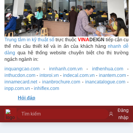
Trung tâm in kỹ thuật số
trực thuộc
VINA
DEIGN
tiếp cận cụ
thể nhu cầu thiết kế và in ấn của khách hàng
nhanh dễ
dàng
qua hệ thống website chuyên biệt cho thị trường
ngách ngành in:
inquangcao.com
-
innhanh.com.vn
-
inthenhua.com
-
inthucdon.com
-
intoroi.vn
-
indecal.com.vn
-
inantem.com
-
innamecard.net
-
inanbrochure.com
-
inancatalogue.com
-
inpp.com.vn
-
inhiflex.com
Hỏi đáp