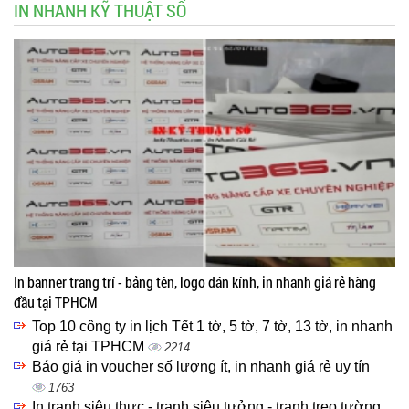
IN NHANH KỸ THUẬT SỐ
In banner trang trí - bảng tên, logo dán kính, in nhanh giá rẻ hàng
đầu tại TPHCM
Top 10 công ty in lịch Tết 1 tờ, 5 tờ, 7 tờ, 13 tờ, in nhanh
giá rẻ tại TPHCM
2214
Báo giá in voucher số lượng ít, in nhanh giá rẻ uy tín
1763
In tranh siêu thực - tranh siêu tưởng - tranh treo tường