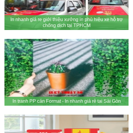
In nhanh giá re giới thiệu xưởng in phù hiệu xe hỗ trợ
chống dịch tại TPHCM
In tranh PP cán Format - In nhanh giá rẻ tại Sài Gòn