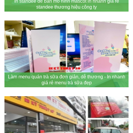
In standee để bàn mô hình mascot in nhanh giá rẻ
standee thương hiệu công ty
Làm menu quán trà sữa đơn giản, dễ thương - In nhanh
giá rẻ menu trà sữa đẹp