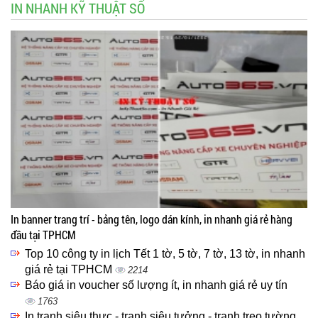
IN NHANH KỸ THUẬT SỐ
In banner trang trí - bảng tên, logo dán kính, in nhanh giá rẻ hàng
đầu tại TPHCM
Top 10 công ty in lịch Tết 1 tờ, 5 tờ, 7 tờ, 13 tờ, in nhanh
giá rẻ tại TPHCM
2214
Báo giá in voucher số lượng ít, in nhanh giá rẻ uy tín
1763
In tranh siêu thực - tranh siêu tưởng - tranh treo tường