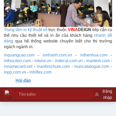
Trung tâm in kỹ thuật số
trực thuộc
VINA
DEIGN
tiếp cận cụ
thể nhu cầu thiết kế và in ấn của khách hàng
nhanh dễ
dàng
qua hệ thống website chuyên biệt cho thị trường
ngách ngành in:
inquangcao.com
-
innhanh.com.vn
-
inthenhua.com
-
inthucdon.com
-
intoroi.vn
-
indecal.com.vn
-
inantem.com
-
innamecard.net
-
inanbrochure.com
-
inancatalogue.com
-
inpp.com.vn
-
inhiflex.com
Hỏi đáp