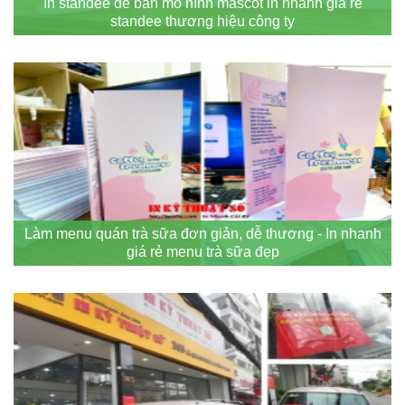
In standee để bàn mô hình mascot in nhanh giá rẻ
standee thương hiệu công ty
Làm menu quán trà sữa đơn giản, dễ thương - In nhanh
giá rẻ menu trà sữa đẹp