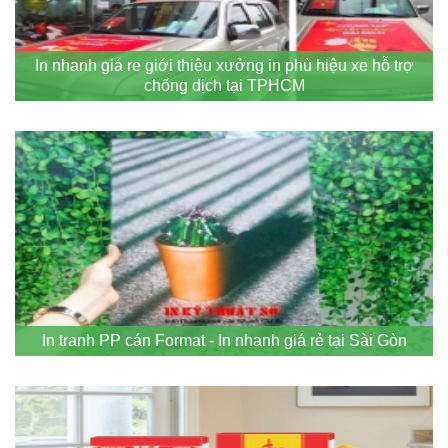
In nhanh giá re giới thiệu xưởng in phù hiệu xe hỗ trợ
chống dịch tại TPHCM
In tranh PP cán Format - In nhanh giá rẻ tại Sài Gòn