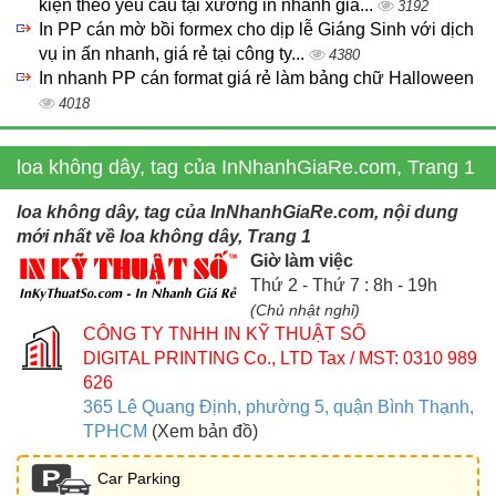
kiện theo yêu cầu tại xưởng in nhanh giá...
3192
In PP cán mờ bồi formex cho dịp lễ Giáng Sinh với dịch
vụ in ấn nhanh, giá rẻ tại công ty...
4380
In nhanh PP cán format giá rẻ làm bảng chữ Halloween
4018
loa không dây, tag của InNhanhGiaRe.com, Trang 1
loa không dây, tag của InNhanhGiaRe.com, nội dung
mới nhất về loa không dây, Trang 1
Giờ làm việc
Thứ 2 - Thứ 7 : 8h - 19h
(Chủ nhật nghỉ)
CÔNG TY TNHH IN KỸ THUẬT SỐ
DIGITAL PRINTING Co., LTD
Tax / MST: 0310 989
626
365 Lê Quang Định, phường 5, quận Bình Thạnh,
TPHCM
(Xem bản đồ)
Car Parking