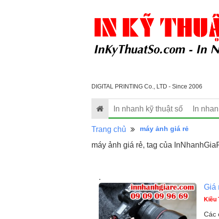
DIGITAL PRINTING Co., LTD - Since 2006
In nhanh kỹ thuật số
In nha
máy ảnh giá rẻ
Trang chủ
máy ảnh giá rẻ, tag của InNhanhGiaR
.
Giá
Kiều 
Các 