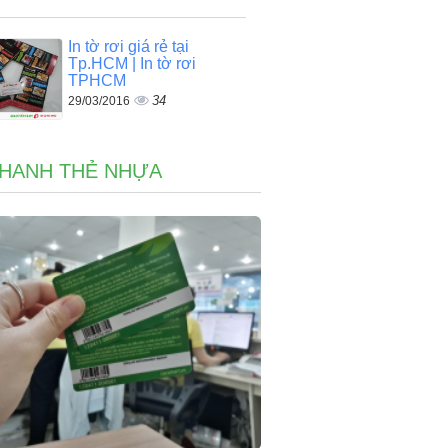
In tờ rơi giá rẻ tại
Tp.HCM | In tờ rơi
TPHCM
34
29/03/2016
NHANH THẺ NHỰA