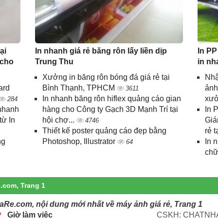
ại
In nhanh giá rẻ băng rôn lấy liền dịp
In PP
 cho
Trung Thu
in nh
Xưởng in băng rôn bóng đá giá rẻ tại
Nhậ
ard
Bình Thạnh, TPHCM
ảnh
3611
In nhanh băng rôn hiflex quảng cáo gian
xưở
284
 nhanh
hàng cho Công ty Gạch 3D Mạnh Trí tại
In 
từ In
hội chợ...
Giá
4746
Thiết kế poster quảng cáo đẹp bằng
rẻ t
ng
Photoshop, Illustrator
In 
64
chữ
.com, Trang 1
aRe.com, nội dung mới nhất về máy ảnh giá rẻ, Trang 1
Giờ làm việc
CSKH: CHATNHA