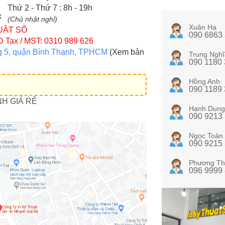
Thứ 2 - Thứ 7 : 8h - 19h
(Chủ nhật nghỉ)
Xuân Hạ
UẬT SỐ
090 6863
D
Tax / MST: 0310 989 626
g 5, quận Bình Thạnh, TPHCM
(Xem bản
Trung Nghĩ
090 1180
Hồng Anh
090 1189
NH GIÁ RẺ
Hạnh Dung
090 9213
Ngọc Toàn
090 9215
Phương Th
096 9999