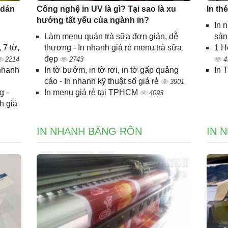
 dán
Công nghệ in UV là gì? Tại sao là xu
In th
hướng tất yếu của ngành in?
In 
Làm menu quán trà sữa đơn giản, dễ
sả
 7 tờ,
thương - In nhanh giá rẻ menu trà sữa
1 H
đẹp
2214
2743
4
 nhanh
In tờ bướm, in tờ rơi, in tờ gấp quảng
In 
cáo - In nhanh kỹ thuật số giá rẻ
3901
g -
In menu giá rẻ tại TPHCM
4093
h giá
IN NHANH BĂNG RÔN
IN 