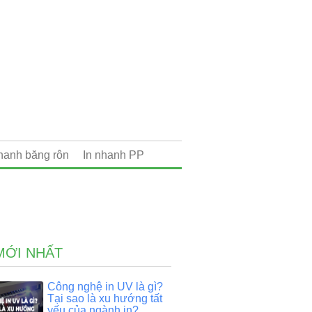
nhanh băng rôn
In nhanh PP
MỚI NHẤT
Công nghệ in UV là gì?
Tại sao là xu hướng tất
yếu của ngành in?