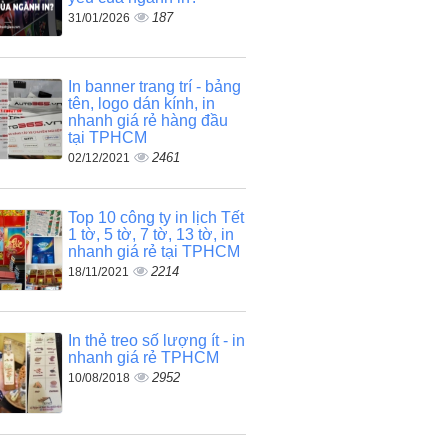
187
31/01/2026
In banner trang trí - bảng
tên, logo dán kính, in
nhanh giá rẻ hàng đầu
tại TPHCM
2461
02/12/2021
Top 10 công ty in lịch Tết
1 tờ, 5 tờ, 7 tờ, 13 tờ, in
nhanh giá rẻ tại TPHCM
2214
18/11/2021
In thẻ treo số lượng ít - in
nhanh giá rẻ TPHCM
2952
10/08/2018