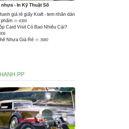
ẻ nhựa - In Kỹ Thuật Số
nhanh giá rẻ giấy Kraft - tem nhãn dán
n phẩm
4389
ộp Card Visit Có Bao Nhiêu Cái?
306
Thẻ Nhựa Giá Rẻ
3980
NHANH PP