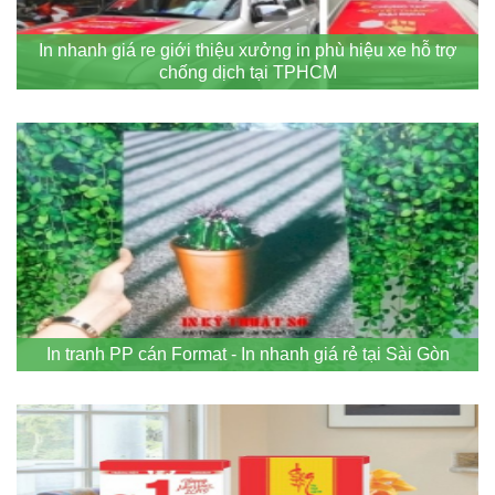
In nhanh giá re giới thiệu xưởng in phù hiệu xe hỗ trợ
chống dịch tại TPHCM
In tranh PP cán Format - In nhanh giá rẻ tại Sài Gòn