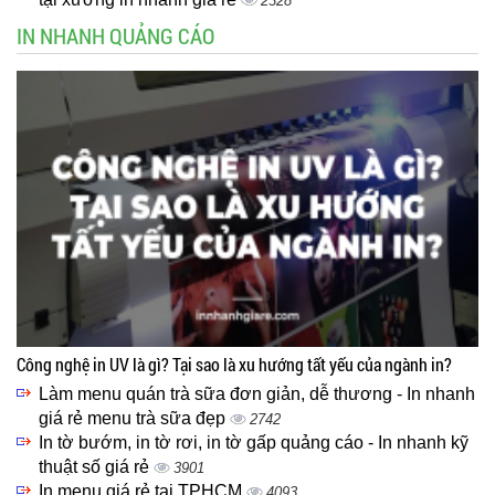
2328
IN NHANH QUẢNG CÁO
Công nghệ in UV là gì? Tại sao là xu hướng tất yếu của ngành in?
Làm menu quán trà sữa đơn giản, dễ thương - In nhanh
giá rẻ menu trà sữa đẹp
2742
In tờ bướm, in tờ rơi, in tờ gấp quảng cáo - In nhanh kỹ
thuật số giá rẻ
3901
In menu giá rẻ tại TPHCM
4093