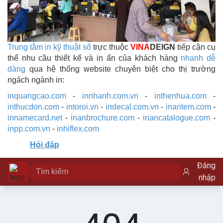
Trung tâm in kỹ thuật số
trực thuộc
VINA
DEIGN
tiếp cận cụ
thể nhu cầu thiết kế và in ấn của khách hàng
nhanh dễ
dàng
qua hệ thống website chuyên biệt cho thị trường
ngách ngành in:
inquangcao.com
-
innhanh.com.vn
-
inthenhua.com
-
inthucdon.com
-
intoroi.vn
-
indecal.com.vn
-
inantem.com
-
innamecard.net
-
inanbrochure.com
-
inancatalogue.com
-
inpp.com.vn
-
inhiflex.com
Hỏi đáp