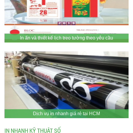
In ấn và thiết kế lịch treo tường theo yêu cầu
Dịch vụ in nhanh giá rẻ tại HCM
IN NHANH KỸ THUẬT SỐ