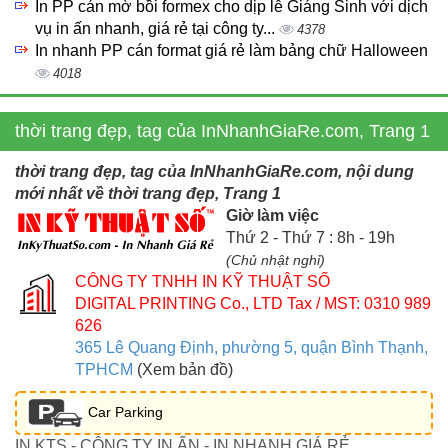
In PP cán mờ bồi formex cho dịp lễ Giáng Sinh với dịch
vụ in ấn nhanh, giá rẻ tại công ty...
4378
In nhanh PP cán format giá rẻ làm bảng chữ Halloween
4018
thời trang đẹp, tag của InNhanhGiaRe.com, Trang 1
thời trang đẹp, tag của InNhanhGiaRe.com, nội dung
mới nhất về thời trang đẹp, Trang 1
Giờ làm việc
Thứ 2 - Thứ 7 : 8h - 19h
(Chủ nhật nghỉ)
CÔNG TY TNHH IN KỸ THUẬT SỐ
DIGITAL PRINTING Co., LTD
Tax / MST: 0310 989
626
365 Lê Quang Định, phường 5, quận Bình Thạnh,
TPHCM
(Xem bản đồ)
Car Parking
IN KTS - CÔNG TY IN ẤN - IN NHANH GIÁ RẺ