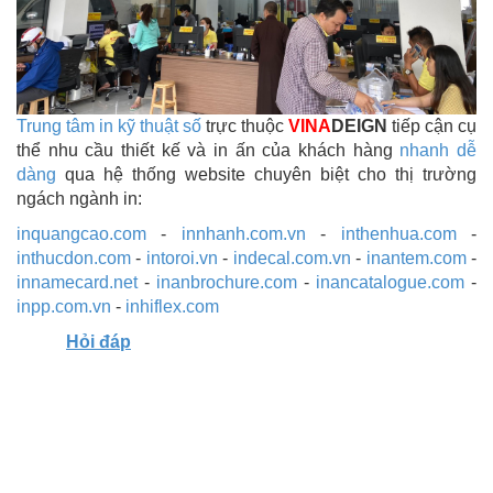
Trung tâm in kỹ thuật số
trực thuộc
VINA
DEIGN
tiếp cận cụ
thể nhu cầu thiết kế và in ấn của khách hàng
nhanh dễ
dàng
qua hệ thống website chuyên biệt cho thị trường
ngách ngành in:
inquangcao.com
-
innhanh.com.vn
-
inthenhua.com
-
inthucdon.com
-
intoroi.vn
-
indecal.com.vn
-
inantem.com
-
innamecard.net
-
inanbrochure.com
-
inancatalogue.com
-
inpp.com.vn
-
inhiflex.com
Hỏi đáp