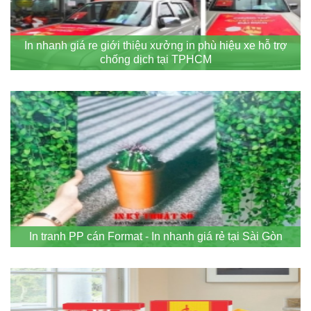
In nhanh giá re giới thiệu xưởng in phù hiệu xe hỗ trợ
chống dịch tại TPHCM
In tranh PP cán Format - In nhanh giá rẻ tại Sài Gòn