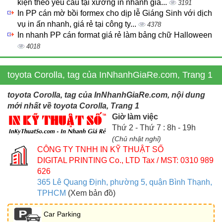
kiện theo yêu cầu tại xưởng in nhanh giá...
3191
In PP cán mờ bồi formex cho dịp lễ Giáng Sinh với dịch
vụ in ấn nhanh, giá rẻ tại công ty...
4378
In nhanh PP cán format giá rẻ làm bảng chữ Halloween
4018
toyota Corolla, tag của InNhanhGiaRe.com, Trang 1
toyota Corolla, tag của InNhanhGiaRe.com, nội dung
mới nhất về toyota Corolla, Trang 1
Giờ làm việc
Thứ 2 - Thứ 7 : 8h - 19h
(Chủ nhật nghỉ)
CÔNG TY TNHH IN KỸ THUẬT SỐ
DIGITAL PRINTING Co., LTD
Tax / MST: 0310 989
626
365 Lê Quang Định, phường 5, quận Bình Thạnh,
TPHCM
(Xem bản đồ)
Car Parking