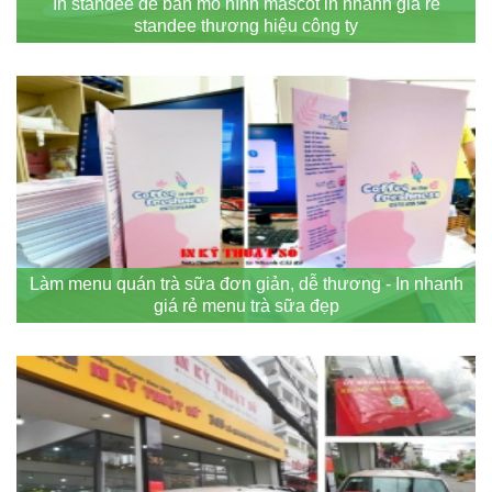
In standee để bàn mô hình mascot in nhanh giá rẻ
standee thương hiệu công ty
Làm menu quán trà sữa đơn giản, dễ thương - In nhanh
giá rẻ menu trà sữa đẹp