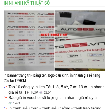
IN NHANH KỸ THUẬT SỐ
In banner trang trí - bảng tên, logo dán kính, in nhanh giá rẻ hàng
đầu tại TPHCM
Top 10 công ty in lịch Tết 1 tờ, 5 tờ, 7 tờ, 13 tờ, in nhanh
giá rẻ tại TPHCM
2214
Báo giá in voucher số lượng ít, in nhanh giá rẻ uy tín
1763
In tranh siêu thực - tranh siêu tưởng - tranh treo tường