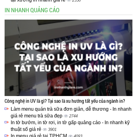
2330
IN NHANH QUẢNG CÁO
Công nghệ in UV là gì? Tại sao là xu hướng tất yếu của ngành in?
Làm menu quán trà sữa đơn giản, dễ thương - In nhanh
giá rẻ menu trà sữa đẹp
2744
In tờ bướm, in tờ rơi, in tờ gấp quảng cáo - In nhanh kỹ
thuật số giá rẻ
3901
In menu giá rẻ tại TPHCM
4093