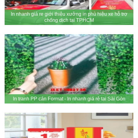
In nhanh giá re giới thiệu xưởng in phù hiệu xe hỗ trợ
chống dịch tại TPHCM
In tranh PP cán Format - In nhanh giá rẻ tại Sài Gòn