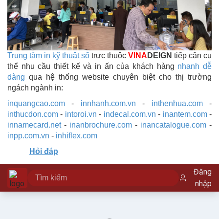
Trung tâm in kỹ thuật số
trực thuộc
VINA
DEIGN
tiếp cận cụ
thể nhu cầu thiết kế và in ấn của khách hàng
nhanh dễ
dàng
qua hệ thống website chuyên biệt cho thị trường
ngách ngành in:
inquangcao.com
-
innhanh.com.vn
-
inthenhua.com
-
inthucdon.com
-
intoroi.vn
-
indecal.com.vn
-
inantem.com
-
innamecard.net
-
inanbrochure.com
-
inancatalogue.com
-
inpp.com.vn
-
inhiflex.com
Hỏi đáp