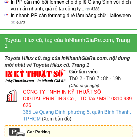
In PP cán mờ bồi formex cho dịp lễ Giáng Sinh với dịch
vụ in ấn nhanh, giá rẻ tại công ty...
4386
In nhanh PP cán format giá rẻ làm bảng chữ Halloween
4020
Toyota Hilux cũ, tag của InNhanhGiaRe.com, Trang
1
Toyota Hilux cũ, tag của InNhanhGiaRe.com, nội dung
mới nhất về Toyota Hilux cũ, Trang 1
Giờ làm việc
Thứ 2 - Thứ 7 : 8h - 19h
(Chủ nhật nghỉ)
CÔNG TY TNHH IN KỸ THUẬT SỐ
DIGITAL PRINTING Co., LTD
Tax / MST: 0310 989
626
365 Lê Quang Định, phường 5, quận Bình Thạnh,
TPHCM
(Xem bản đồ)
Car Parking