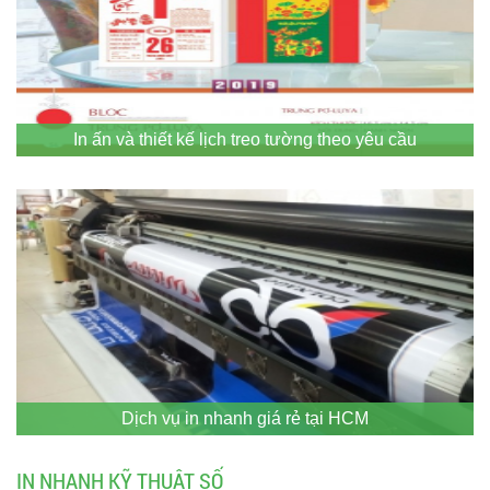
In ấn và thiết kế lịch treo tường theo yêu cầu
Dịch vụ in nhanh giá rẻ tại HCM
IN NHANH KỸ THUẬT SỐ