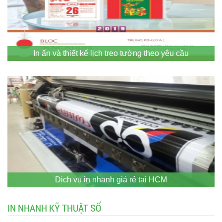
In ấn và thiết kế lịch treo tường theo yêu cầu
Dịch vụ in nhanh giá rẻ tại HCM
IN NHANH KỸ THUẬT SỐ