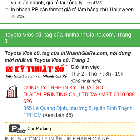
vụ in ấn nhanh, giá rẻ tại công ty...
4386
In nhanh PP cán format giá rẻ làm bảng chữ Halloween
4020
Toyota Vios cũ, tag của InNhanhGiaRe.com, Trang
1
Toyota Vios cũ, tag của InNhanhGiaRe.com, nội dung
mới nhất về Toyota Vios cũ, Trang 1
Giờ làm việc
Thứ 2 - Thứ 7 : 8h - 19h
(Chủ nhật nghỉ)
CÔNG TY TNHH IN KỸ THUẬT SỐ
DIGITAL PRINTING Co., LTD
Tax / MST: 0310 989
626
365 Lê Quang Định, phường 5, quận Bình Thạnh,
TPHCM
(Xem bản đồ)
Car Parking
IN KTS - CÔNG TY IN ẤN - IN NHANH GIÁ RẺ