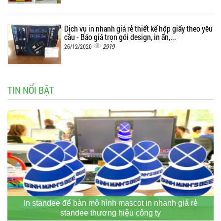
Dịch vụ in nhanh giá rẻ thiết kế hộp giấy theo yêu
cầu - Báo giá trọn gói design, in ấn,...
2919
26/12/2020
TIN NỔI BẬT
In standee để bàn mô hình mascot in nhanh giá rẻ
standee thương hiệu công ty