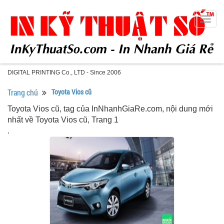
Togg
navig
DIGITAL PRINTING Co., LTD - Since 2006
Trang chủ
Toyota Vios cũ
Toyota Vios cũ, tag của InNhanhGiaRe.com, nội dung mới
nhất về Toyota Vios cũ, Trang 1
.