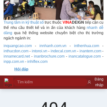
Trung tâm in kỹ thuật số
trực thuộc
VINA
DEIGN
tiếp cận cụ
thể nhu cầu thiết kế và in ấn của khách hàng
nhanh dễ
dàng
qua hệ thống website chuyên biệt cho thị trường
ngách ngành in:
inquangcao.com
-
innhanh.com.vn
-
inthenhua.com
-
inthucdon.com
-
intoroi.vn
-
indecal.com.vn
-
inantem.com
-
innamecard.net
-
inanbrochure.com
-
inancatalogue.com
-
inpp.com.vn
-
inhiflex.com
Hỏi đáp