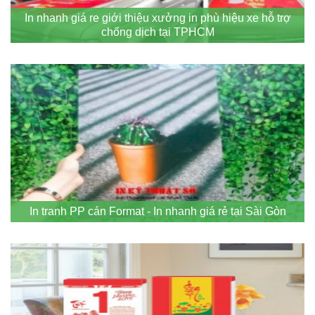
In nhanh giá re giới thiệu xưởng in phù hiệu xe hỗ trợ
chống dịch tại TPHCM
In tranh PP cán Format - In nhanh giá rẻ tại Sài Gòn