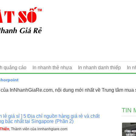
nh quảng cáo
In nhanh thẻ nhựa
In nhanh danh thiếp
In 
horpoint
 của InNhanhGiaRe.com, nội dung mới nhất về Trung tâm mua 
TIN 
n lẻ giá sỉ ] 5 Địa chỉ nguồn hàng giá rẻ và chất
g bậc nhất tại Singapore (Phần 2)
Thiện
, Thành viên của innhanhgiare.com