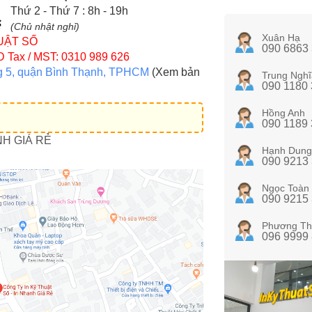
Thứ 2 - Thứ 7 : 8h - 19h
(Chủ nhật nghỉ)
Xuân Hạ
UẬT SỐ
090 6863
D
Tax / MST: 0310 989 626
g 5, quận Bình Thạnh, TPHCM
(Xem bản
Trung Nghĩ
090 1180
Hồng Anh
090 1189
NH GIÁ RẺ
Hạnh Dung
090 9213
Ngọc Toàn
090 9215
Phương Th
096 9999