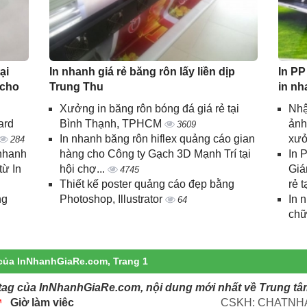
ại
In nhanh giá rẻ băng rôn lấy liền dịp
In PP
 cho
Trung Thu
in nh
Xưởng in băng rôn bóng đá giá rẻ tại
Nhậ
ard
Bình Thạnh, TPHCM
ảnh
3609
In nhanh băng rôn hiflex quảng cáo gian
xưở
284
 nhanh
hàng cho Công ty Gạch 3D Mạnh Trí tại
In 
từ In
hội chợ...
Giá
4745
Thiết kế poster quảng cáo đẹp bằng
rẻ t
ng
Photoshop, Illustrator
In 
64
chữ
của InNhanhGiaRe.com, Trang 1
tag của InNhanhGiaRe.com, nội dung mới nhất về Trung tâ
Giờ làm việc
CSKH: CHATNHA