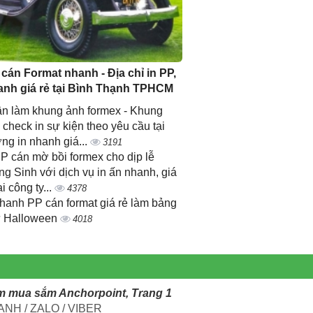
 cán Format nhanh - Địa chỉ in PP,
anh giá rẻ tại Bình Thạnh TPHCM
n làm khung ảnh formex - Khung
 check in sự kiện theo yêu cầu tại
ng in nhanh giá...
3191
PP cán mờ bồi formex cho dịp lễ
ng Sinh với dịch vụ in ấn nhanh, giá
ại công ty...
4378
nhanh PP cán format giá rẻ làm bảng
 Halloween
4018
m mua sắm Anchorpoint, Trang 1
NH / ZALO / VIBER