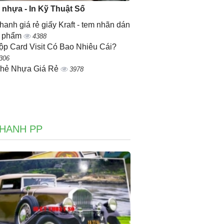
ẻ nhựa - In Kỹ Thuật Số
nhanh giá rẻ giấy Kraft - tem nhãn dán
n phẩm
4388
ộp Card Visit Có Bao Nhiêu Cái?
306
Thẻ Nhựa Giá Rẻ
3978
NHANH PP