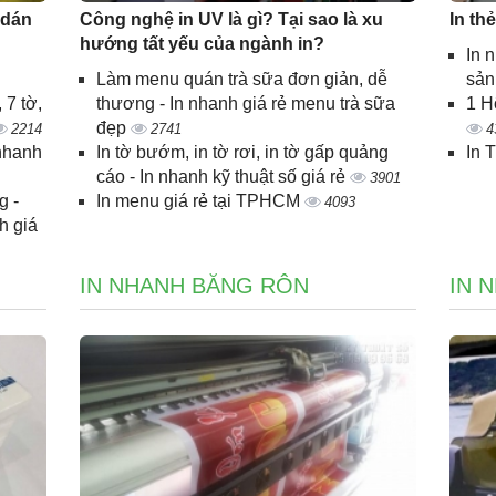
 dán
Công nghệ in UV là gì? Tại sao là xu
In th
hướng tất yếu của ngành in?
In 
Làm menu quán trà sữa đơn giản, dễ
sả
 7 tờ,
thương - In nhanh giá rẻ menu trà sữa
1 H
đẹp
2214
2741
4
 nhanh
In tờ bướm, in tờ rơi, in tờ gấp quảng
In 
cáo - In nhanh kỹ thuật số giá rẻ
3901
g -
In menu giá rẻ tại TPHCM
4093
h giá
IN NHANH BĂNG RÔN
IN 