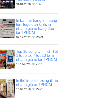
186
31/01/2026
In banner trang trí - bảng
tên, logo dán kính, in
nhanh giá rẻ hàng đầu
tại TPHCM
2460
02/12/2021
Top 10 công ty in lịch Tết
1 tờ, 5 tờ, 7 tờ, 13 tờ, in
nhanh giá rẻ tại TPHCM
2214
18/11/2021
In thẻ treo số lượng ít - in
nhanh giá rẻ TPHCM
2951
10/08/2018