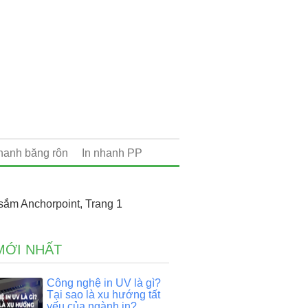
nhanh băng rôn
In nhanh PP
sắm Anchorpoint, Trang 1
MỚI NHẤT
Công nghệ in UV là gì?
Tại sao là xu hướng tất
yếu của ngành in?