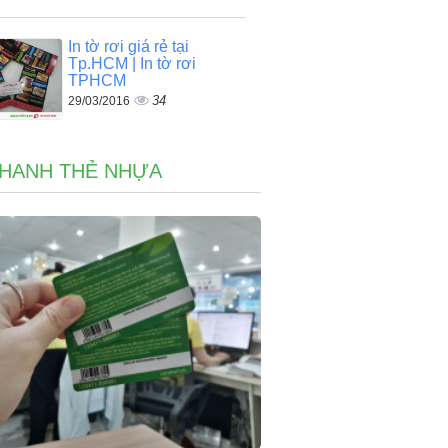
In tờ rơi giá rẻ tại
Tp.HCM | In tờ rơi
TPHCM
34
29/03/2016
NHANH THẺ NHỰA