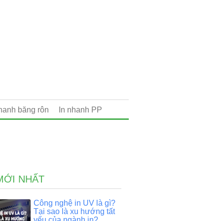
nhanh băng rôn
In nhanh PP
MỚI NHẤT
Công nghệ in UV là gì?
Tại sao là xu hướng tất
yếu của ngành in?