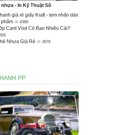
ẻ nhựa - In Kỹ Thuật Số
nhanh giá rẻ giấy Kraft - tem nhãn dán
n phẩm
4389
ộp Card Visit Có Bao Nhiêu Cái?
306
Thẻ Nhựa Giá Rẻ
3979
NHANH PP