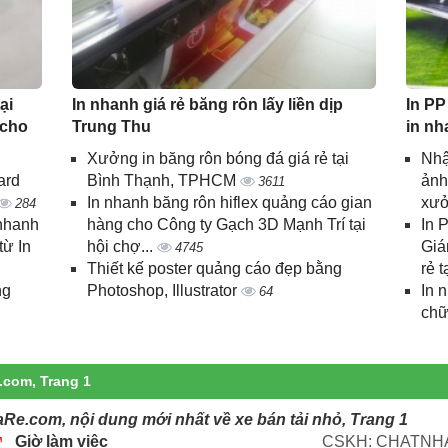
ại
In nhanh giá rẻ băng rôn lấy liền dịp
In PP
 cho
Trung Thu
in nh
Xưởng in băng rôn bóng đá giá rẻ tại
Nhậ
ard
Bình Thạnh, TPHCM
ảnh
3611
In nhanh băng rôn hiflex quảng cáo gian
xưở
284
 nhanh
hàng cho Công ty Gạch 3D Mạnh Trí tại
In 
từ In
hội chợ...
Giá
4745
Thiết kế poster quảng cáo đẹp bằng
rẻ t
ng
Photoshop, Illustrator
In 
64
chữ
.com, Trang 1
aRe.com, nội dung mới nhất về xe bán tải nhỏ, Trang 1
Giờ làm việc
CSKH: CHATNHA