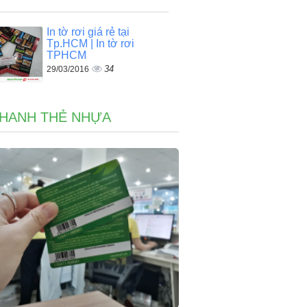
In tờ rơi giá rẻ tại
Tp.HCM | In tờ rơi
TPHCM
34
29/03/2016
NHANH THẺ NHỰA