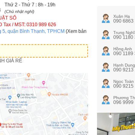
Thứ 2 - Thứ 7 : 8h - 19h
(Chủ nhật nghỉ)
Xuân Hạ
UẬT SỐ
090 6863
D
Tax / MST: 0310 989 626
g 5, quận Bình Thạnh, TPHCM
(Xem bản
Trung Nghĩ
090 1180
Hồng Anh
090 1189
NH GIÁ RẺ
Hạnh Dung
090 9213
Ngọc Toàn
090 9215
Phương Th
096 9999