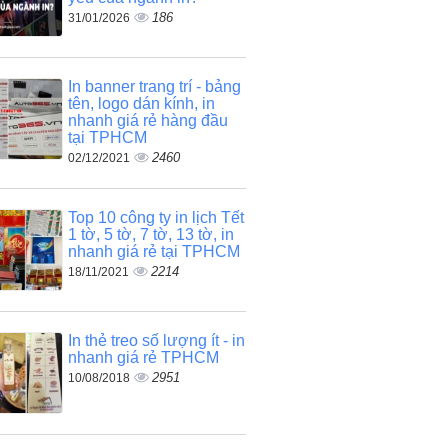
186
31/01/2026
In banner trang trí - bảng
tên, logo dán kính, in
nhanh giá rẻ hàng đầu
tại TPHCM
2460
02/12/2021
Top 10 công ty in lịch Tết
1 tờ, 5 tờ, 7 tờ, 13 tờ, in
nhanh giá rẻ tại TPHCM
2214
18/11/2021
In thẻ treo số lượng ít - in
nhanh giá rẻ TPHCM
2951
10/08/2018