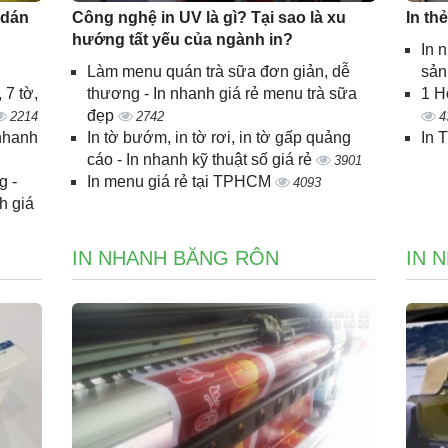
 dán
Công nghệ in UV là gì? Tại sao là xu
In th
hướng tất yếu của ngành in?
In 
Làm menu quán trà sữa đơn giản, dễ
sả
 7 tờ,
thương - In nhanh giá rẻ menu trà sữa
1 H
đẹp
2214
2742
4
 nhanh
In tờ bướm, in tờ rơi, in tờ gấp quảng
In 
cáo - In nhanh kỹ thuật số giá rẻ
3901
g -
In menu giá rẻ tại TPHCM
4093
h giá
IN NHANH BĂNG RÔN
IN 