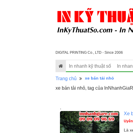
DIGITAL PRINTING Co., LTD - Since 2006
In nhanh kỹ thuật số
In nha
xe bán tải nhỏ
Trang chủ
xe bán tải nhỏ, tag của InNhanhGiaR
.
Xe b
Uyên
Là x