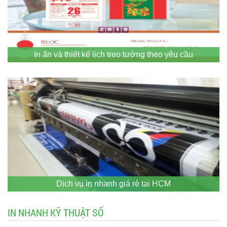
In ấn và thiết kế lịch treo tường theo yêu cầu
Dịch vụ in nhanh giá rẻ tại HCM
IN NHANH KỸ THUẬT SỐ