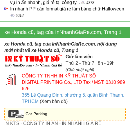
vụ in ấn nhanh, giá rẻ tại công ty...
4378
In nhanh PP cán format giá rẻ làm bảng chữ Halloween
4018
xe Honda cũ, tag của InNhanhGiaRe.com, Trang 1
xe Honda cũ, tag của InNhanhGiaRe.com, nội dung
mới nhất về xe Honda cũ, Trang 1
Giờ làm việc
Thứ 2 - Thứ 7 : 8h - 19h
(Chủ nhật nghỉ)
CÔNG TY TNHH IN KỸ THUẬT SỐ
DIGITAL PRINTING Co., LTD
Tax / MST: 0310 989
626
365 Lê Quang Định, phường 5, quận Bình Thạnh,
TPHCM
(Xem bản đồ)
Car Parking
IN KTS - CÔNG TY IN ẤN - IN NHANH GIÁ RẺ