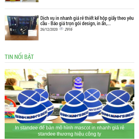
Dịch vụ in nhanh giá rẻ thiết kế hộp giấy theo yêu
cầu - Báo giá trọn gói design, in ấn,...
2916
26/12/2020
TIN NỔI BẬT
In standee để bàn mô hình mascot in nhanh giá rẻ
standee thương hiệu công ty