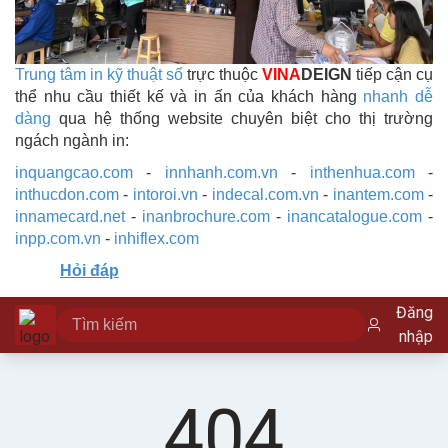
Trung tâm in kỹ thuật số
trực thuộc
VINA
DEIGN
tiếp cận cụ
thể nhu cầu thiết kế và in ấn của khách hàng
nhanh dễ
dàng
qua hệ thống website chuyên biệt cho thị trường
ngách ngành in:
inquangcao.com
-
innhanh.com.vn
-
inthenhua.com
-
inthucdon.com
-
intoroi.vn
-
indecal.com.vn
-
inantem.com
-
innamecard.net
-
inanbrochure.com
-
inancatalogue.com
-
inpp.com.vn
-
inhiflex.com
Hỏi đáp