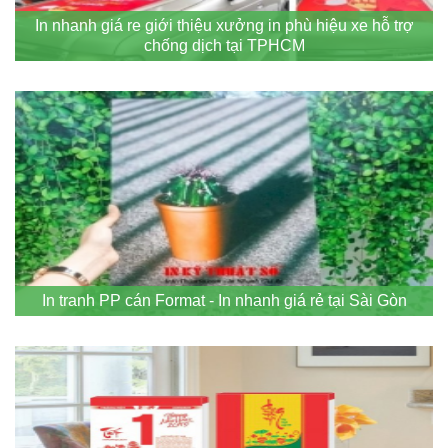
In nhanh giá re giới thiệu xưởng in phù hiệu xe hỗ trợ
chống dịch tại TPHCM
In tranh PP cán Format - In nhanh giá rẻ tại Sài Gòn