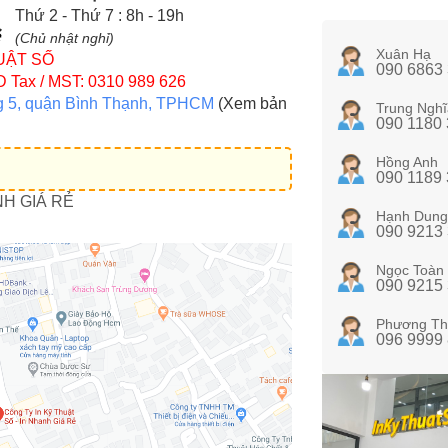
Thứ 2 - Thứ 7 : 8h - 19h
(Chủ nhật nghỉ)
Xuân Hạ
UẬT SỐ
090 6863
D
Tax / MST: 0310 989 626
g 5, quận Bình Thạnh, TPHCM
(Xem bản
Trung Nghĩ
090 1180
Hồng Anh
090 1189
NH GIÁ RẺ
Hạnh Dung
090 9213
Ngọc Toàn
090 9215
Phương Th
096 9999