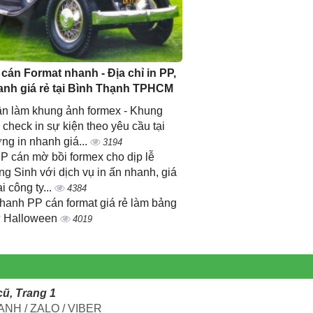
 cán Format nhanh - Địa chỉ in PP,
anh giá rẻ tại Bình Thạnh TPHCM
n làm khung ảnh formex - Khung
 check in sự kiện theo yêu cầu tại
ng in nhanh giá...
3194
PP cán mờ bồi formex cho dịp lễ
ng Sinh với dịch vụ in ấn nhanh, giá
ại công ty...
4384
nhanh PP cán format giá rẻ làm bảng
 Halloween
4019
ũ, Trang 1
NH / ZALO / VIBER