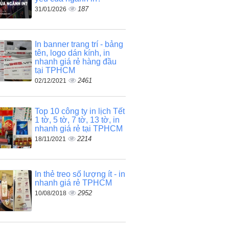
187
31/01/2026
In banner trang trí - bảng
tên, logo dán kính, in
nhanh giá rẻ hàng đầu
tại TPHCM
2461
02/12/2021
Top 10 công ty in lịch Tết
1 tờ, 5 tờ, 7 tờ, 13 tờ, in
nhanh giá rẻ tại TPHCM
2214
18/11/2021
In thẻ treo số lượng ít - in
nhanh giá rẻ TPHCM
2952
10/08/2018