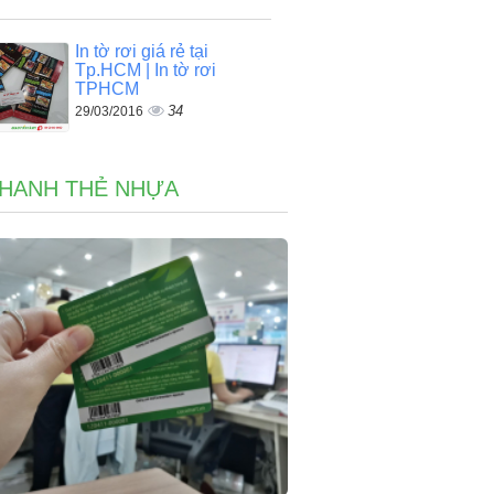
In tờ rơi giá rẻ tại
Tp.HCM | In tờ rơi
TPHCM
34
29/03/2016
NHANH THẺ NHỰA