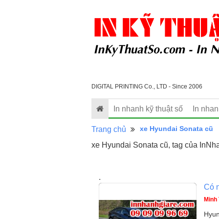
DIGITAL PRINTING Co., LTD - Since 2006
In nhanh kỹ thuật số
In nha
xe Hyundai Sonata cũ
Trang chủ
xe Hyundai Sonata cũ, tag của InNh
.
Có 
Minh 
Hyun