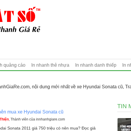
nh quảng cáo
In nhanh thẻ nhựa
In nhanh danh thiếp
In 
anhGiaRe.com, nội dung mới nhất về xe Hyundai Sonata cũ, Tr
TIN 
nên mua xe Hyundai Sonata cũ
Thiện
, Thành viên của innhanhgiare.com
dai Sonata 2011 giá 750 triệu có nên mua? Đọc giả