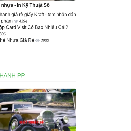
ẻ nhựa - In Kỹ Thuật Số
nhanh giá rẻ giấy Kraft - tem nhãn dán
n phẩm
4394
ộp Card Visit Có Bao Nhiêu Cái?
306
Thẻ Nhựa Giá Rẻ
3980
NHANH PP