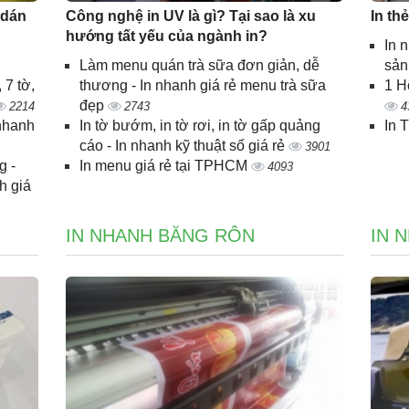
 dán
Công nghệ in UV là gì? Tại sao là xu
In th
hướng tất yếu của ngành in?
In 
Làm menu quán trà sữa đơn giản, dễ
sả
 7 tờ,
thương - In nhanh giá rẻ menu trà sữa
1 H
đẹp
2214
2743
4
 nhanh
In tờ bướm, in tờ rơi, in tờ gấp quảng
In 
cáo - In nhanh kỹ thuật số giá rẻ
3901
g -
In menu giá rẻ tại TPHCM
4093
h giá
IN NHANH BĂNG RÔN
IN 