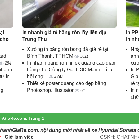
ại
In nhanh giá rẻ băng rôn lấy liền dịp
In PP
 cho
Trung Thu
in nh
Xưởng in băng rôn bóng đá giá rẻ tại
Nhậ
ard
Bình Thạnh, TPHCM
ảnh
3611
In nhanh băng rôn hiflex quảng cáo gian
xưở
284
 nhanh
hàng cho Công ty Gạch 3D Mạnh Trí tại
In 
từ In
hội chợ...
Giá
4747
Thiết kế poster quảng cáo đẹp bằng
rẻ t
ng
Photoshop, Illustrator
In 
64
chữ
nhGiaRe.com, Trang 1
NhanhGiaRe.com, nội dung mới nhất về xe Hyundai Sonata c
Giờ làm việc
CSKH: CHATNHA