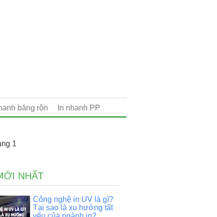
nhanh băng rôn
In nhanh PP
ang 1
MỚI NHẤT
Công nghệ in UV là gì?
Tại sao là xu hướng tất
yếu của ngành in?