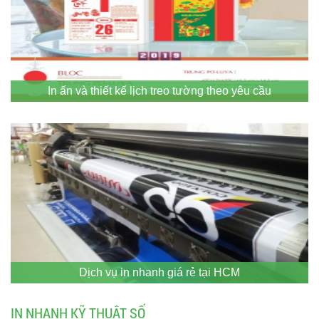
In ấn và thiết kế lịch treo tường theo yêu cầu
Dịch vụ in nhanh giá rẻ tại HCM
IN NHANH KỸ THUẬT SỐ