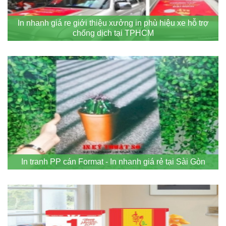
In nhanh giá re giới thiệu xưởng in phù hiệu xe hỗ trợ
chống dịch tại TPHCM
In tranh PP cán Format - In nhanh giá rẻ tại Sài Gòn