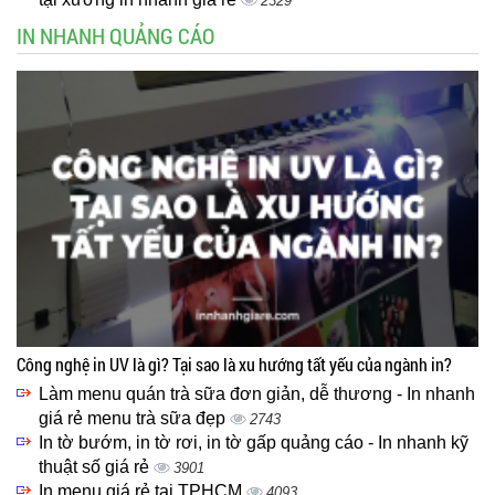
2329
IN NHANH QUẢNG CÁO
Công nghệ in UV là gì? Tại sao là xu hướng tất yếu của ngành in?
Làm menu quán trà sữa đơn giản, dễ thương - In nhanh
giá rẻ menu trà sữa đẹp
2743
In tờ bướm, in tờ rơi, in tờ gấp quảng cáo - In nhanh kỹ
thuật số giá rẻ
3901
In menu giá rẻ tại TPHCM
4093