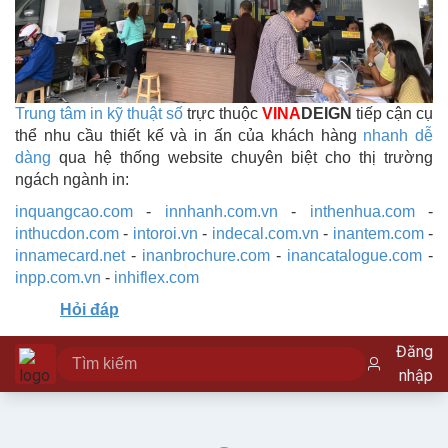
Trung tâm in kỹ thuật số
trực thuộc
VINA
DEIGN
tiếp cận cụ
thể nhu cầu thiết kế và in ấn của khách hàng
nhanh dễ
dàng
qua hệ thống website chuyên biệt cho thị trường
ngách ngành in:
inquangcao.com
-
innhanh.com.vn
-
inthenhua.com
-
inthucdon.com
-
intoroi.vn
-
indecal.com.vn
-
inantem.com
-
innamecard.net
-
inanbrochure.com
-
inancatalogue.com
-
inpp.com.vn
-
inhiflex.com
Hỏi đáp