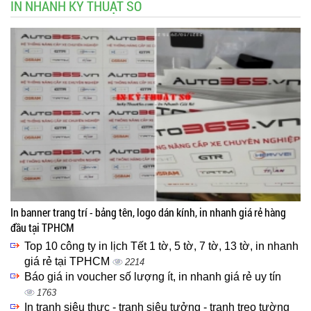
IN NHANH KỸ THUẬT SỐ
In banner trang trí - bảng tên, logo dán kính, in nhanh giá rẻ hàng
đầu tại TPHCM
Top 10 công ty in lịch Tết 1 tờ, 5 tờ, 7 tờ, 13 tờ, in nhanh
giá rẻ tại TPHCM
2214
Báo giá in voucher số lượng ít, in nhanh giá rẻ uy tín
1763
In tranh siêu thực - tranh siêu tưởng - tranh treo tường