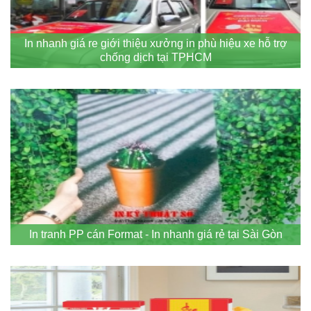
In nhanh giá re giới thiệu xưởng in phù hiệu xe hỗ trợ
chống dịch tại TPHCM
In tranh PP cán Format - In nhanh giá rẻ tại Sài Gòn