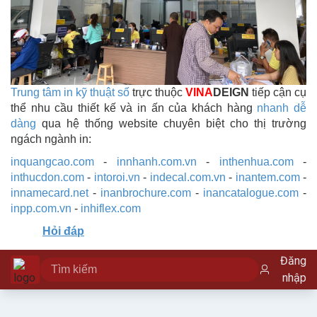
Trung tâm in kỹ thuật số
trực thuộc
VINA
DEIGN
tiếp cận cụ
thể nhu cầu thiết kế và in ấn của khách hàng
nhanh dễ
dàng
qua hệ thống website chuyên biệt cho thị trường
ngách ngành in:
inquangcao.com
-
innhanh.com.vn
-
inthenhua.com
-
inthucdon.com
-
intoroi.vn
-
indecal.com.vn
-
inantem.com
-
innamecard.net
-
inanbrochure.com
-
inancatalogue.com
-
inpp.com.vn
-
inhiflex.com
Hỏi đáp