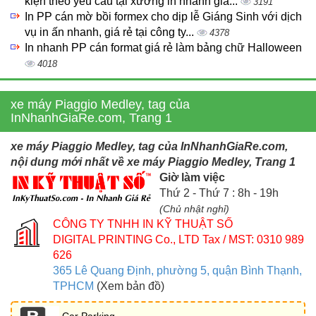
kiện theo yêu cầu tại xưởng in nhanh giá...
3191
In PP cán mờ bồi formex cho dịp lễ Giáng Sinh với dịch
vụ in ấn nhanh, giá rẻ tại công ty...
4378
In nhanh PP cán format giá rẻ làm bảng chữ Halloween
4018
xe máy Piaggio Medley, tag của
InNhanhGiaRe.com, Trang 1
xe máy Piaggio Medley, tag của InNhanhGiaRe.com,
nội dung mới nhất về xe máy Piaggio Medley, Trang 1
Giờ làm việc
Thứ 2 - Thứ 7 : 8h - 19h
(Chủ nhật nghỉ)
CÔNG TY TNHH IN KỸ THUẬT SỐ
DIGITAL PRINTING Co., LTD
Tax / MST: 0310 989
626
365 Lê Quang Định, phường 5, quận Bình Thạnh,
TPHCM
(Xem bản đồ)
Car Parking