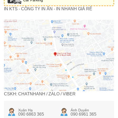
IN KTS - CÔNG TY IN ẤN - IN NHANH GIÁ RẺ
CSKH: CHATNHANH / ZALO / VIBER
Xuân Hạ
Ánh Duyên
090 6863 365
090 6961 365