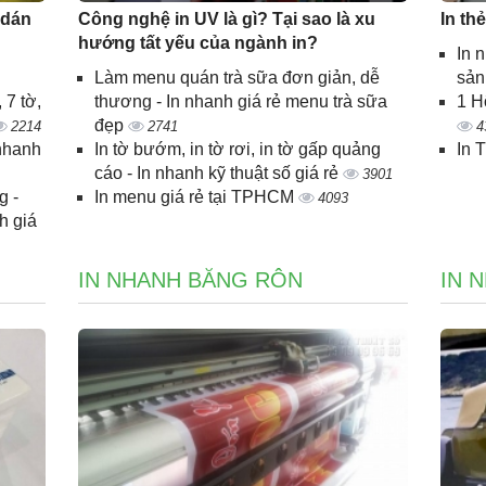
 dán
Công nghệ in UV là gì? Tại sao là xu
In th
hướng tất yếu của ngành in?
In 
Làm menu quán trà sữa đơn giản, dễ
sả
 7 tờ,
thương - In nhanh giá rẻ menu trà sữa
1 H
đẹp
2214
2741
4
 nhanh
In tờ bướm, in tờ rơi, in tờ gấp quảng
In 
cáo - In nhanh kỹ thuật số giá rẻ
3901
g -
In menu giá rẻ tại TPHCM
4093
h giá
IN NHANH BĂNG RÔN
IN 