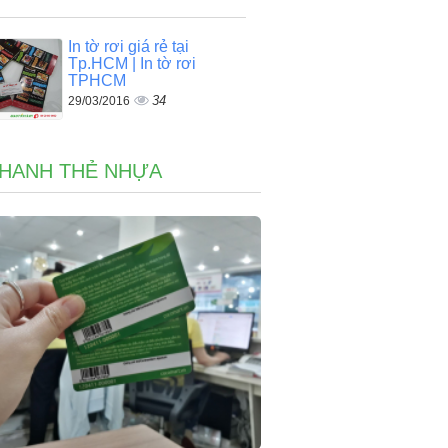
In tờ rơi giá rẻ tại
Tp.HCM | In tờ rơi
TPHCM
34
29/03/2016
NHANH THẺ NHỰA