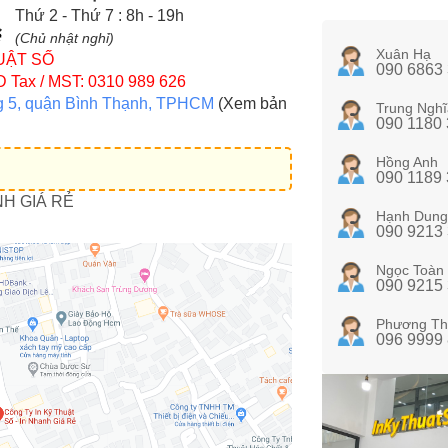
Thứ 2 - Thứ 7 : 8h - 19h
(Chủ nhật nghỉ)
Xuân Hạ
UẬT SỐ
090 6863
D
Tax / MST: 0310 989 626
g 5, quận Bình Thạnh, TPHCM
(Xem bản
Trung Nghĩ
090 1180
Hồng Anh
090 1189
NH GIÁ RẺ
Hạnh Dung
090 9213
Ngọc Toàn
090 9215
Phương Th
096 9999