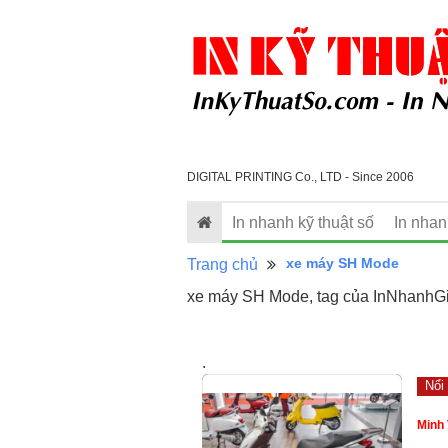
DIGITAL PRINTING Co., LTD - Since 2006
In nhanh kỹ thuật số
In nha
xe máy SH Mode
Trang chủ
xe máy SH Mode, tag của InNhanhGi
.
Nổi 
Minh 