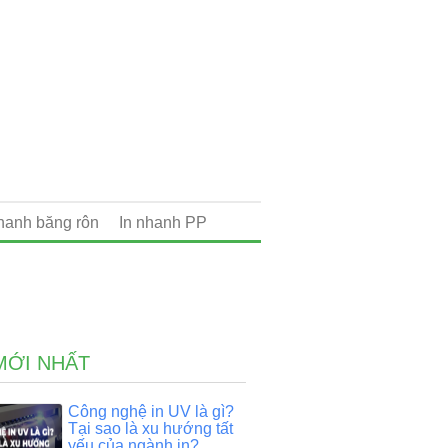
nhanh băng rôn
In nhanh PP
MỚI NHẤT
Công nghệ in UV là gì?
Tại sao là xu hướng tất
yếu của ngành in?