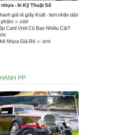
ẻ nhựa - In Kỹ Thuật Số
nhanh giá rẻ giấy Kraft - tem nhãn dán
n phẩm
4388
ộp Card Visit Có Bao Nhiêu Cái?
306
Thẻ Nhựa Giá Rẻ
3978
NHANH PP