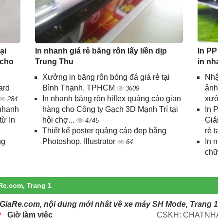
ại
In nhanh giá rẻ băng rôn lấy liền dịp
In PP
 cho
Trung Thu
in nh
Xưởng in băng rôn bóng đá giá rẻ tại
Nhậ
ard
Bình Thạnh, TPHCM
ảnh
3609
In nhanh băng rôn hiflex quảng cáo gian
xưở
284
 nhanh
hàng cho Công ty Gạch 3D Mạnh Trí tại
In 
từ In
hội chợ...
Giá
4745
Thiết kế poster quảng cáo đẹp bằng
rẻ t
ng
Photoshop, Illustrator
In 
64
chữ
Re.com, Trang 1
GiaRe.com, nội dung mới nhất về xe máy SH Mode, Trang 1
Giờ làm việc
CSKH: CHATNHA