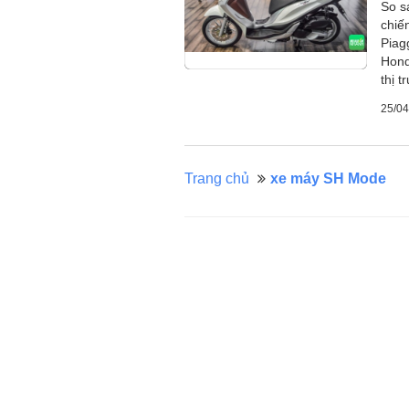
So s
chiế
Piag
Hond
thị t
25/04
Trang chủ
xe máy SH Mode