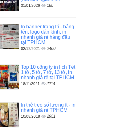
185
31/01/2026
In banner trang trí - bảng
tên, logo dán kính, in
nhanh giá rẻ hàng đầu
tại TPHCM
2460
02/12/2021
Top 10 công ty in lịch Tết
1 tờ, 5 tờ, 7 tờ, 13 tờ, in
nhanh giá rẻ tại TPHCM
2214
18/11/2021
In thẻ treo số lượng ít - in
nhanh giá rẻ TPHCM
2951
10/08/2018