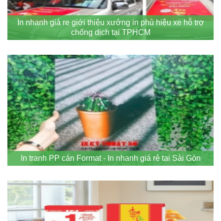
In nhanh giá re giới thiệu xưởng in phù hiệu xe hỗ trợ
chống dịch tại TPHCM
In tranh PP cán Format - In nhanh giá rẻ tại Sài Gòn