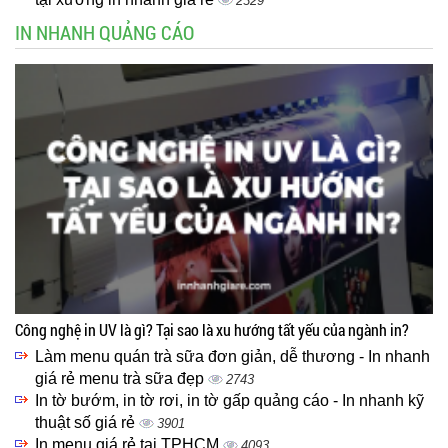
2329
IN NHANH QUẢNG CÁO
Công nghệ in UV là gì? Tại sao là xu hướng tất yếu của ngành in?
Làm menu quán trà sữa đơn giản, dễ thương - In nhanh
giá rẻ menu trà sữa đẹp
2743
In tờ bướm, in tờ rơi, in tờ gấp quảng cáo - In nhanh kỹ
thuật số giá rẻ
3901
In menu giá rẻ tại TPHCM
4093