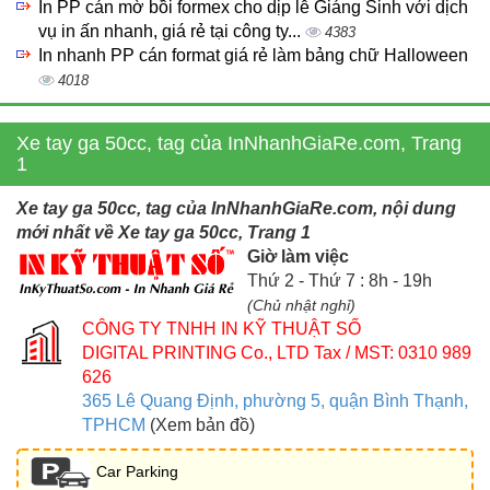
In PP cán mờ bồi formex cho dịp lễ Giáng Sinh với dịch
vụ in ấn nhanh, giá rẻ tại công ty...
4383
In nhanh PP cán format giá rẻ làm bảng chữ Halloween
4018
Xe tay ga 50cc, tag của InNhanhGiaRe.com, Trang
1
Xe tay ga 50cc, tag của InNhanhGiaRe.com, nội dung
mới nhất về Xe tay ga 50cc, Trang 1
Giờ làm việc
Thứ 2 - Thứ 7 : 8h - 19h
(Chủ nhật nghỉ)
CÔNG TY TNHH IN KỸ THUẬT SỐ
DIGITAL PRINTING Co., LTD
Tax / MST: 0310 989
626
365 Lê Quang Định, phường 5, quận Bình Thạnh,
TPHCM
(Xem bản đồ)
Car Parking