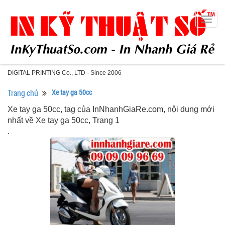
Togg
navig
DIGITAL PRINTING Co., LTD - Since 2006
Trang chủ
Xe tay ga 50cc
Xe tay ga 50cc, tag của InNhanhGiaRe.com, nội dung mới
nhất về Xe tay ga 50cc, Trang 1
.