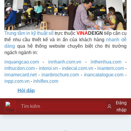
Trung tâm in kỹ thuật số
trực thuộc
VINA
DEIGN
tiếp cận cụ
thể nhu cầu thiết kế và in ấn của khách hàng
nhanh dễ
dàng
qua hệ thống website chuyên biệt cho thị trường
ngách ngành in:
inquangcao.com
-
innhanh.com.vn
-
inthenhua.com
-
inthucdon.com
-
intoroi.vn
-
indecal.com.vn
-
inantem.com
-
innamecard.net
-
inanbrochure.com
-
inancatalogue.com
-
inpp.com.vn
-
inhiflex.com
Hỏi đáp