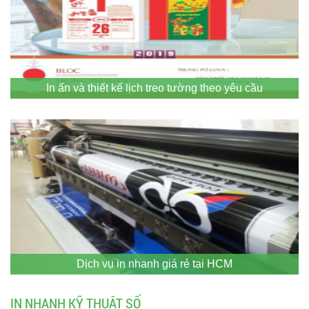
In ấn và thiết kế lịch treo tường theo yêu cầu
Dịch vụ in nhanh giá rẻ tại HCM
IN NHANH KỸ THUẬT SỐ