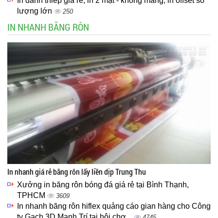
In danh thiếp giá rẻ, in 2 mặt - không màng, in offset số
lượng lớn
250
IN NHANH BĂNG RÔN
In nhanh giá rẻ băng rôn lấy liền dịp Trung Thu
Xưởng in băng rôn bóng đá giá rẻ tại Bình Thạnh,
TPHCM
3609
In nhanh băng rôn hiflex quảng cáo gian hàng cho Công
ty Gạch 3D Mạnh Trí tại hội chợ...
4745