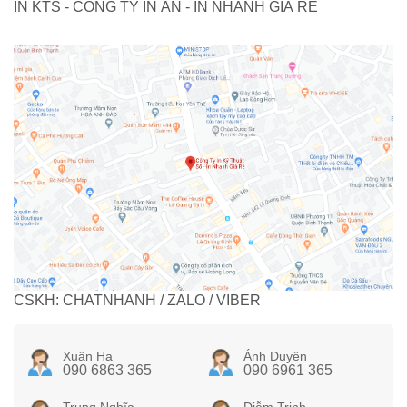
IN KTS - CÔNG TY IN ẤN - IN NHANH GIÁ RẺ
CSKH: CHATNHANH / ZALO / VIBER
Xuân Hạ
Ánh Duyên
090 6863 365
090 6961 365
Trung Nghĩa
Diễm Trinh