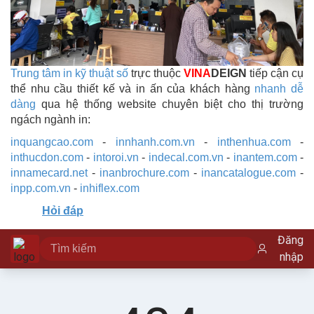
Trung tâm in kỹ thuật số
trực thuộc
VINA
DEIGN
tiếp cận cụ
thể nhu cầu thiết kế và in ấn của khách hàng
nhanh dễ
dàng
qua hệ thống website chuyên biệt cho thị trường
ngách ngành in:
inquangcao.com
-
innhanh.com.vn
-
inthenhua.com
-
inthucdon.com
-
intoroi.vn
-
indecal.com.vn
-
inantem.com
-
innamecard.net
-
inanbrochure.com
-
inancatalogue.com
-
inpp.com.vn
-
inhiflex.com
Hỏi đáp