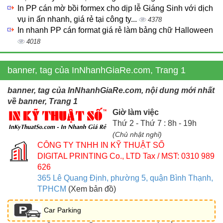
In PP cán mờ bồi formex cho dịp lễ Giáng Sinh với dịch
vụ in ấn nhanh, giá rẻ tại công ty...
4378
In nhanh PP cán format giá rẻ làm bảng chữ Halloween
4018
banner, tag của InNhanhGiaRe.com, Trang 1
banner, tag của InNhanhGiaRe.com, nội dung mới nhất
về banner, Trang 1
Giờ làm việc
Thứ 2 - Thứ 7 : 8h - 19h
(Chủ nhật nghỉ)
CÔNG TY TNHH IN KỸ THUẬT SỐ
DIGITAL PRINTING Co., LTD
Tax / MST: 0310 989
626
365 Lê Quang Định, phường 5, quận Bình Thạnh,
TPHCM
(Xem bản đồ)
Car Parking