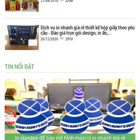
3248
21/08/2018
Dịch vụ in nhanh giá rẻ thiết kế hộp giấy theo yêu
cầu - Báo giá trọn gói design, in ấn,...
2916
26/12/2020
TIN NỔI BẬT
In standee để bàn mô hình mascot in nhanh giá rẻ