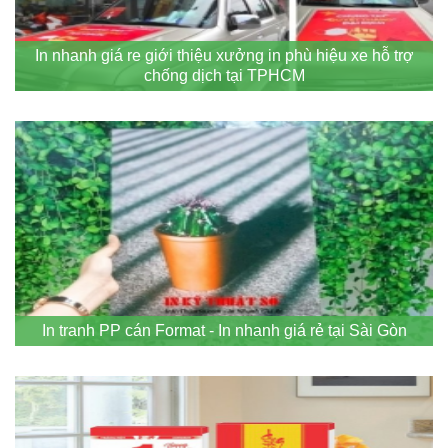
In nhanh giá re giới thiệu xưởng in phù hiệu xe hỗ trợ
chống dịch tại TPHCM
In tranh PP cán Format - In nhanh giá rẻ tại Sài Gòn