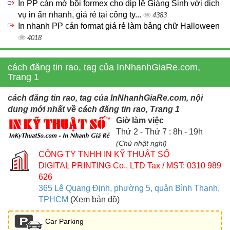
In PP cán mờ bồi formex cho dịp lễ Giáng Sinh với dịch
vụ in ấn nhanh, giá rẻ tại công ty...
4383
In nhanh PP cán format giá rẻ làm bảng chữ Halloween
4018
cách đăng tin rao, tag của InNhanhGiaRe.com,
Trang 1
cách đăng tin rao, tag của InNhanhGiaRe.com, nội
dung mới nhất về cách đăng tin rao, Trang 1
Giờ làm việc
Thứ 2 - Thứ 7 : 8h - 19h
(Chủ nhật nghỉ)
CÔNG TY TNHH IN KỸ THUẬT SỐ
DIGITAL PRINTING Co., LTD
Tax / MST: 0310 989
626
365 Lê Quang Định, phường 5, quận Bình Thạnh,
TPHCM
(Xem bản đồ)
Car Parking