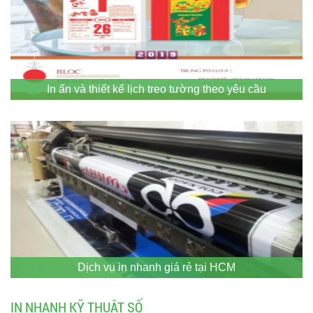
In ấn và thiết kế lịch treo tường theo yêu cầu
Dịch vụ in nhanh giá rẻ tại HCM
IN NHANH KỸ THUẬT SỐ