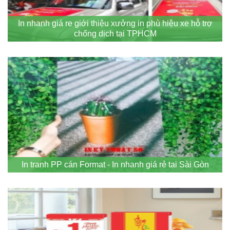
In nhanh giá re giới thiệu xưởng in phù hiệu xe hỗ trợ
chống dịch tại TPHCM
In tranh PP cán Format - In nhanh giá rẻ tại Sài Gòn