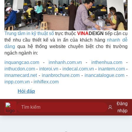
Trung tâm in kỹ thuật số
trực thuộc
VINA
DEIGN
tiếp cận cụ
thể nhu cầu thiết kế và in ấn của khách hàng
nhanh dễ
dàng
qua hệ thống website chuyên biệt cho thị trường
ngách ngành in:
inquangcao.com
-
innhanh.com.vn
-
inthenhua.com
-
inthucdon.com
-
intoroi.vn
-
indecal.com.vn
-
inantem.com
-
innamecard.net
-
inanbrochure.com
-
inancatalogue.com
-
inpp.com.vn
-
inhiflex.com
Hỏi đáp