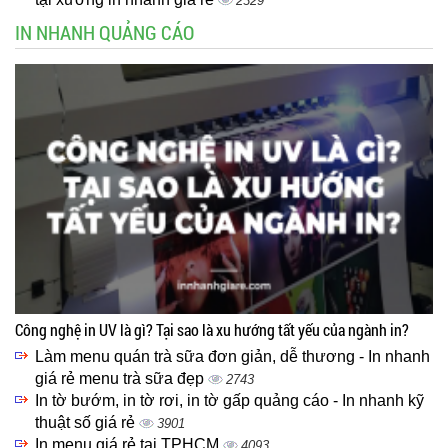
2329
IN NHANH QUẢNG CÁO
Công nghệ in UV là gì? Tại sao là xu hướng tất yếu của ngành in?
Làm menu quán trà sữa đơn giản, dễ thương - In nhanh
giá rẻ menu trà sữa đẹp
2743
In tờ bướm, in tờ rơi, in tờ gấp quảng cáo - In nhanh kỹ
thuật số giá rẻ
3901
In menu giá rẻ tại TPHCM
4093