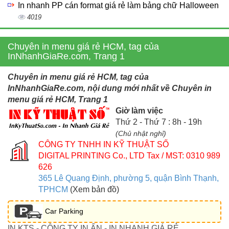
In nhanh PP cán format giá rẻ làm bảng chữ Halloween
4019
Chuyên in menu giá rẻ HCM, tag của
InNhanhGiaRe.com, Trang 1
Chuyên in menu giá rẻ HCM, tag của
InNhanhGiaRe.com, nội dung mới nhất về Chuyên in
menu giá rẻ HCM, Trang 1
Giờ làm việc
Thứ 2 - Thứ 7 : 8h - 19h
(Chủ nhật nghỉ)
CÔNG TY TNHH IN KỸ THUẬT SỐ
DIGITAL PRINTING Co., LTD
Tax / MST: 0310 989
626
365 Lê Quang Định, phường 5, quận Bình Thạnh,
TPHCM
(Xem bản đồ)
Car Parking
IN KTS - CÔNG TY IN ẤN - IN NHANH GIÁ RẺ