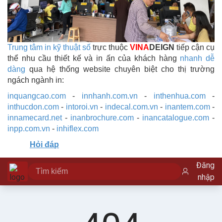
Trung tâm in kỹ thuật số
trực thuộc
VINA
DEIGN
tiếp cận cụ
thể nhu cầu thiết kế và in ấn của khách hàng
nhanh dễ
dàng
qua hệ thống website chuyên biệt cho thị trường
ngách ngành in:
inquangcao.com
-
innhanh.com.vn
-
inthenhua.com
-
inthucdon.com
-
intoroi.vn
-
indecal.com.vn
-
inantem.com
-
innamecard.net
-
inanbrochure.com
-
inancatalogue.com
-
inpp.com.vn
-
inhiflex.com
Hỏi đáp