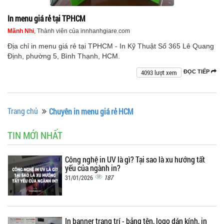
In menu giá rẻ tại TPHCM
Mãnh Nhi
, Thành viên của innhanhgiare.com
Địa chỉ in menu giá rẻ tại TPHCM - In Kỹ Thuật Số 365 Lê Quang
Định, phường 5, Bình Thạnh, HCM.
4093 lượt xem
ĐỌC TIẾP
Trang chủ
Chuyên in menu giá rẻ HCM
TIN MỚI NHẤT
Công nghệ in UV là gì? Tại sao là xu hướng tất
yếu của ngành in?
187
31/01/2026
In banner trang trí - bảng tên, logo dán kính, in