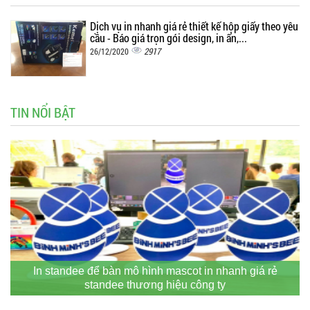
Dịch vụ in nhanh giá rẻ thiết kế hộp giấy theo yêu
cầu - Báo giá trọn gói design, in ấn,...
2917
26/12/2020
TIN NỔI BẬT
In standee để bàn mô hình mascot in nhanh giá rẻ
standee thương hiệu công ty