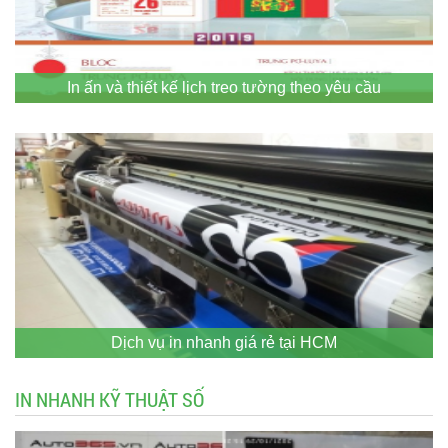
In ấn và thiết kế lịch treo tường theo yêu cầu
Dịch vụ in nhanh giá rẻ tại HCM
IN NHANH KỸ THUẬT SỐ