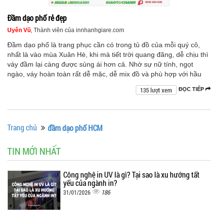
Đầm dạo phố rẻ đẹp
Uyên Vũ
, Thành viên của innhanhgiare.com
Đầm dạo phố là trang phục cần có trong tủ đồ của mỗi quý cô,
nhất là vào mùa Xuân Hè, khi mà tiết trời quang đãng, dễ chịu thì
váy đầm lại càng được sủng ái hơn cả. Nhờ sự nữ tính, ngọt
ngào, váy hoàn toàn rất dễ mặc, dễ mix đồ và phù hợp với hầu
135 lượt xem
ĐỌC TIẾP
Trang chủ
đầm dạo phố HCM
TIN MỚI NHẤT
Công nghệ in UV là gì? Tại sao là xu hướng tất
yếu của ngành in?
186
31/01/2026