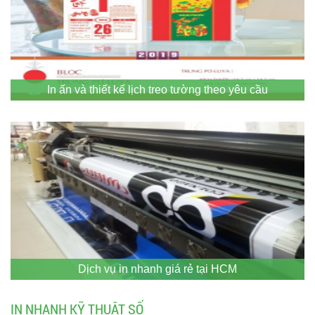
In ấn và thiết kế lịch treo tường theo yêu cầu
Dịch vụ in nhanh giá rẻ tại HCM
IN NHANH KỸ THUẬT SỐ