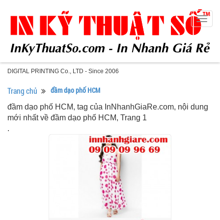
Togg
navig
DIGITAL PRINTING Co., LTD - Since 2006
Trang chủ
đầm dạo phố HCM
đầm dạo phố HCM, tag của InNhanhGiaRe.com, nội dung
mới nhất về đầm dạo phố HCM, Trang 1
.