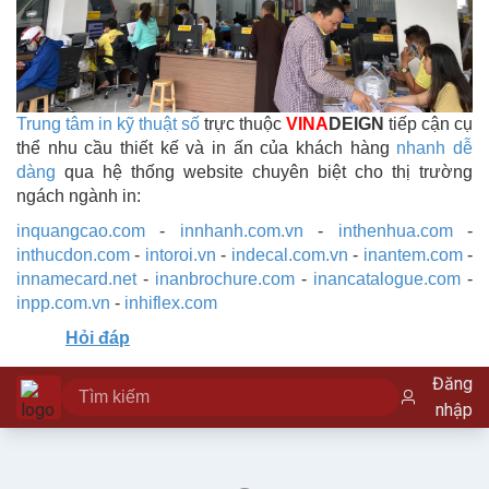
Trung tâm in kỹ thuật số
trực thuộc
VINA
DEIGN
tiếp cận cụ
thể nhu cầu thiết kế và in ấn của khách hàng
nhanh dễ
dàng
qua hệ thống website chuyên biệt cho thị trường
ngách ngành in:
inquangcao.com
-
innhanh.com.vn
-
inthenhua.com
-
inthucdon.com
-
intoroi.vn
-
indecal.com.vn
-
inantem.com
-
innamecard.net
-
inanbrochure.com
-
inancatalogue.com
-
inpp.com.vn
-
inhiflex.com
Hỏi đáp