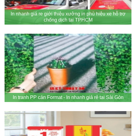
In nhanh giá re giới thiệu xưởng in phù hiệu xe hỗ trợ
chống dịch tại TPHCM
In tranh PP cán Format - In nhanh giá rẻ tại Sài Gòn