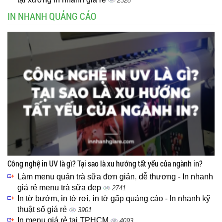
2328
IN NHANH QUẢNG CÁO
Công nghệ in UV là gì? Tại sao là xu hướng tất yếu của ngành in?
Làm menu quán trà sữa đơn giản, dễ thương - In nhanh
giá rẻ menu trà sữa đẹp
2741
In tờ bướm, in tờ rơi, in tờ gấp quảng cáo - In nhanh kỹ
thuật số giá rẻ
3901
In menu giá rẻ tại TPHCM
4093