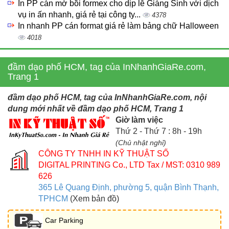
In PP cán mờ bồi formex cho dịp lễ Giáng Sinh với dịch
vụ in ấn nhanh, giá rẻ tại công ty...
4378
In nhanh PP cán format giá rẻ làm bảng chữ Halloween
4018
đầm dạo phố HCM, tag của InNhanhGiaRe.com,
Trang 1
đầm dạo phố HCM, tag của InNhanhGiaRe.com, nội
dung mới nhất về đầm dạo phố HCM, Trang 1
Giờ làm việc
Thứ 2 - Thứ 7 : 8h - 19h
(Chủ nhật nghỉ)
CÔNG TY TNHH IN KỸ THUẬT SỐ
DIGITAL PRINTING Co., LTD
Tax / MST: 0310 989
626
365 Lê Quang Định, phường 5, quận Bình Thạnh,
TPHCM
(Xem bản đồ)
Car Parking