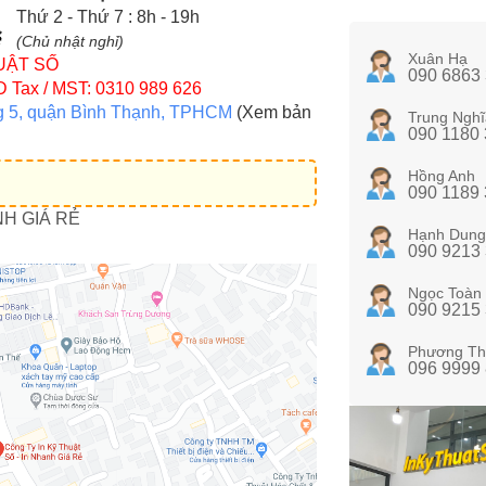
Thứ 2 - Thứ 7 : 8h - 19h
(Chủ nhật nghỉ)
Xuân Hạ
UẬT SỐ
090 6863
D
Tax / MST: 0310 989 626
g 5, quận Bình Thạnh, TPHCM
(Xem bản
Trung Nghĩ
090 1180
Hồng Anh
090 1189
NH GIÁ RẺ
Hạnh Dung
090 9213
Ngọc Toàn
090 9215
Phương Th
096 9999