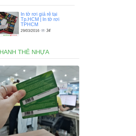
In tờ rơi giá rẻ tại
Tp.HCM | In tờ rơi
TPHCM
34
29/03/2016
NHANH THẺ NHỰA