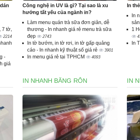
 dán
Công nghệ in UV là gì? Tại sao là xu
In th
hướng tất yếu của ngành in?
In 
Làm menu quán trà sữa đơn giản, dễ
sả
 7 tờ,
thương - In nhanh giá rẻ menu trà sữa
1 H
đẹp
2214
2743
4
 nhanh
In tờ bướm, in tờ rơi, in tờ gấp quảng
In 
cáo - In nhanh kỹ thuật số giá rẻ
3901
g -
In menu giá rẻ tại TPHCM
4093
h giá
IN NHANH BĂNG RÔN
IN 