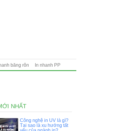
nhanh băng rôn
In nhanh PP
MỚI NHẤT
Công nghệ in UV là gì?
Tại sao là xu hướng tất
yếu của ngành in?