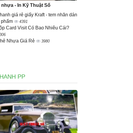
ẻ nhựa - In Kỹ Thuật Số
nhanh giá rẻ giấy Kraft - tem nhãn dán
n phẩm
4391
ộp Card Visit Có Bao Nhiêu Cái?
306
Thẻ Nhựa Giá Rẻ
3980
NHANH PP