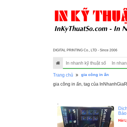
DIGITAL PRINTING Co., LTD - Since 2006
In nhanh kỹ thuật số
In nha
gia công in ấn
Trang chủ
gia công in ấn, tag của InNhanhGiaR
.
Dịch
Báo 
Hải L