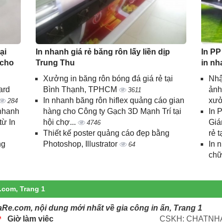
ại
In nhanh giá rẻ băng rôn lấy liền dịp
In PP
 cho
Trung Thu
in nh
Xưởng in băng rôn bóng đá giá rẻ tại
Nhậ
ard
Bình Thạnh, TPHCM
ảnh
3611
In nhanh băng rôn hiflex quảng cáo gian
xưở
284
 nhanh
hàng cho Công ty Gạch 3D Mạnh Trí tại
In 
từ In
hội chợ...
Giá
4746
Thiết kế poster quảng cáo đẹp bằng
rẻ t
ng
Photoshop, Illustrator
In 
64
chữ
.com, Trang 1
aRe.com, nội dung mới nhất về gia công in ấn, Trang 1
Giờ làm việc
CSKH: CHATNHA