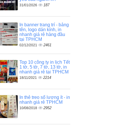
187
31/01/2026
In banner trang trí - bảng
tên, logo dán kính, in
nhanh giá rẻ hàng đầu
tại TPHCM
2461
02/12/2021
Top 10 công ty in lịch Tết
1 tờ, 5 tờ, 7 tờ, 13 tờ, in
nhanh giá rẻ tại TPHCM
2214
18/11/2021
In thẻ treo số lượng ít - in
nhanh giá rẻ TPHCM
2952
10/08/2018