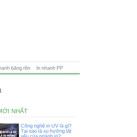
nhanh băng rôn
In nhanh PP
1
MỚI NHẤT
Công nghệ in UV là gì?
Tại sao là xu hướng tất
yếu của ngành in?