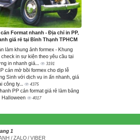
 cán Format nhanh - Địa chỉ in PP,
anh giá rẻ tại Bình Thạnh TPHCM
n làm khung ảnh formex - Khung
 check in sự kiện theo yêu cầu tại
ng in nhanh giá...
3191
PP cán mờ bồi formex cho dịp lễ
ng Sinh với dịch vụ in ấn nhanh, giá
ại công ty...
4375
nhanh PP cán format giá rẻ làm bảng
 Halloween
4017
rang 1
NH / ZALO / VIBER