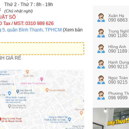
Thứ 2 - Thứ 7 : 8h - 19h
(Chủ nhật nghỉ)
Xuân Hạ
UẬT SỐ
090 6863
D
Tax / MST: 0310 989 626
g 5, quận Bình Thạnh, TPHCM
(Xem bản
Trung Nghĩ
090 1180
Hồng Anh
090 1189
NH GIÁ RẺ
Hạnh Dung
090 9213
Ngọc Toàn
090 9215
Phương Th
096 9999