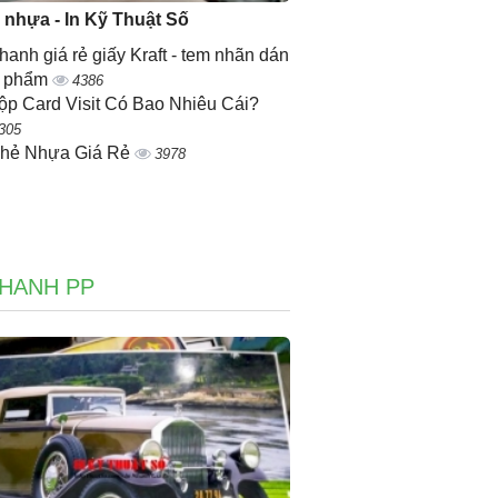
ẻ nhựa - In Kỹ Thuật Số
nhanh giá rẻ giấy Kraft - tem nhãn dán
n phẩm
4386
ộp Card Visit Có Bao Nhiêu Cái?
305
Thẻ Nhựa Giá Rẻ
3978
NHANH PP