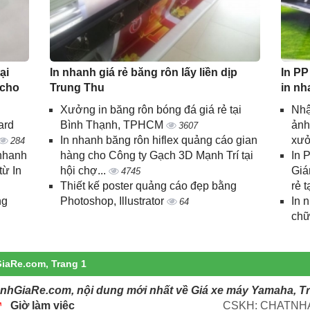
ại
In nhanh giá rẻ băng rôn lấy liền dịp
In PP
 cho
Trung Thu
in nh
Xưởng in băng rôn bóng đá giá rẻ tại
Nhậ
ard
Bình Thạnh, TPHCM
ảnh
3607
In nhanh băng rôn hiflex quảng cáo gian
xưở
284
 nhanh
hàng cho Công ty Gạch 3D Mạnh Trí tại
In 
từ In
hội chợ...
Giá
4745
Thiết kế poster quảng cáo đẹp bằng
rẻ t
ng
Photoshop, Illustrator
In 
64
chữ
iaRe.com, Trang 1
anhGiaRe.com, nội dung mới nhất về Giá xe máy Yamaha, T
Giờ làm việc
CSKH: CHATNHA