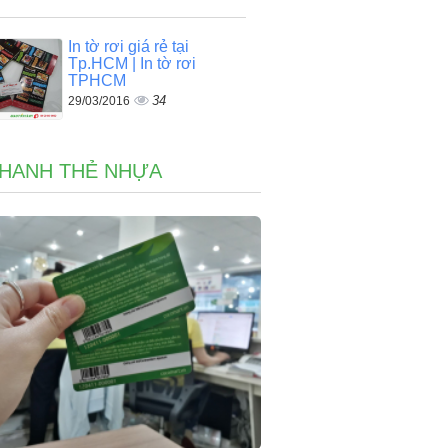
In tờ rơi giá rẻ tại
Tp.HCM | In tờ rơi
TPHCM
34
29/03/2016
NHANH THẺ NHỰA