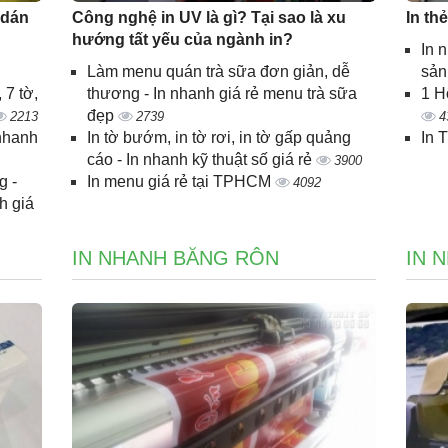
 dán
Công nghệ in UV là gì? Tại sao là xu
In th
hướng tất yếu của ngành in?
In 
Làm menu quán trà sữa đơn giản, dễ
sả
 7 tờ,
thương - In nhanh giá rẻ menu trà sữa
1 H
đẹp
2213
2739
4
 nhanh
In tờ bướm, in tờ rơi, in tờ gấp quảng
In 
cáo - In nhanh kỹ thuật số giá rẻ
3900
g -
In menu giá rẻ tại TPHCM
4092
h giá
IN NHANH BĂNG RÔN
IN 