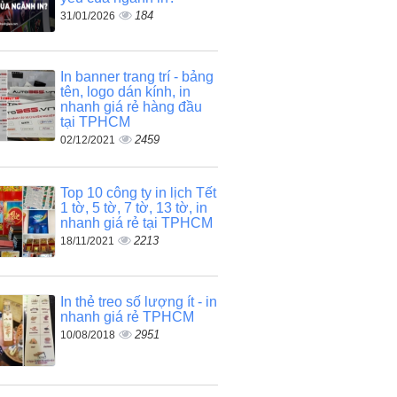
184
31/01/2026
In banner trang trí - bảng
tên, logo dán kính, in
nhanh giá rẻ hàng đầu
tại TPHCM
2459
02/12/2021
Top 10 công ty in lịch Tết
1 tờ, 5 tờ, 7 tờ, 13 tờ, in
nhanh giá rẻ tại TPHCM
2213
18/11/2021
In thẻ treo số lượng ít - in
nhanh giá rẻ TPHCM
2951
10/08/2018