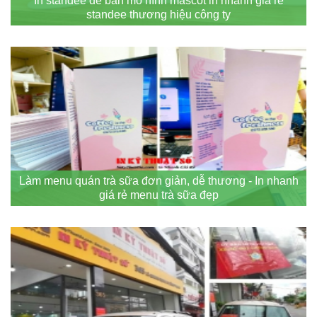
In standee để bàn mô hình mascot in nhanh giá rẻ
standee thương hiệu công ty
Làm menu quán trà sữa đơn giản, dễ thương - In nhanh
giá rẻ menu trà sữa đẹp