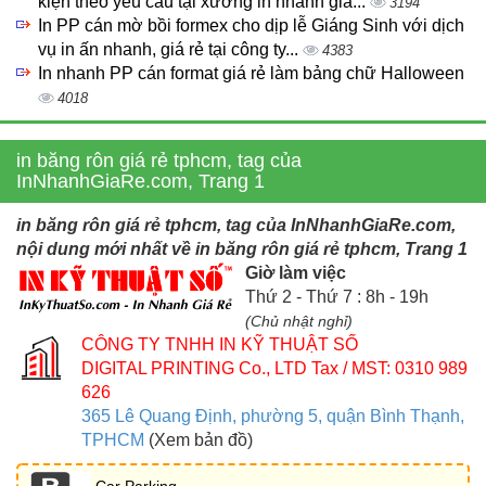
kiện theo yêu cầu tại xưởng in nhanh giá...
3194
In PP cán mờ bồi formex cho dịp lễ Giáng Sinh với dịch
vụ in ấn nhanh, giá rẻ tại công ty...
4383
In nhanh PP cán format giá rẻ làm bảng chữ Halloween
4018
in băng rôn giá rẻ tphcm, tag của
InNhanhGiaRe.com, Trang 1
in băng rôn giá rẻ tphcm, tag của InNhanhGiaRe.com,
nội dung mới nhất về in băng rôn giá rẻ tphcm, Trang 1
Giờ làm việc
Thứ 2 - Thứ 7 : 8h - 19h
(Chủ nhật nghỉ)
CÔNG TY TNHH IN KỸ THUẬT SỐ
DIGITAL PRINTING Co., LTD
Tax / MST: 0310 989
626
365 Lê Quang Định, phường 5, quận Bình Thạnh,
TPHCM
(Xem bản đồ)
Car Parking