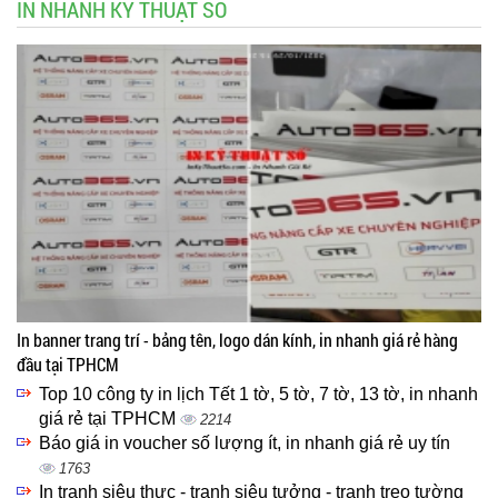
IN NHANH KỸ THUẬT SỐ
In banner trang trí - bảng tên, logo dán kính, in nhanh giá rẻ hàng
đầu tại TPHCM
Top 10 công ty in lịch Tết 1 tờ, 5 tờ, 7 tờ, 13 tờ, in nhanh
giá rẻ tại TPHCM
2214
Báo giá in voucher số lượng ít, in nhanh giá rẻ uy tín
1763
In tranh siêu thực - tranh siêu tưởng - tranh treo tường