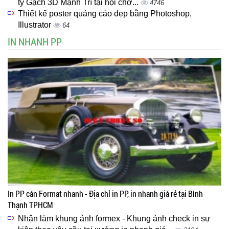
ty Gạch 3D Mạnh Trí tại hội chợ...
4746
Thiết kế poster quảng cáo đẹp bằng Photoshop,
Illustrator
64
IN NHANH PP
In PP cán Format nhanh - Địa chỉ in PP, in nhanh giá rẻ tại Bình
Thạnh TPHCM
Nhận làm khung ảnh formex - Khung ảnh check in sự