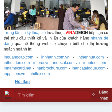
Trung tâm in kỹ thuật số
trực thuộc
VINA
DEIGN
tiếp cận cụ
thể nhu cầu thiết kế và in ấn của khách hàng
nhanh dễ
dàng
qua hệ thống website chuyên biệt cho thị trường
ngách ngành in:
inquangcao.com
-
innhanh.com.vn
-
inthenhua.com
-
inthucdon.com
-
intoroi.vn
-
indecal.com.vn
-
inantem.com
-
innamecard.net
-
inanbrochure.com
-
inancatalogue.com
-
inpp.com.vn
-
inhiflex.com
Hỏi đáp