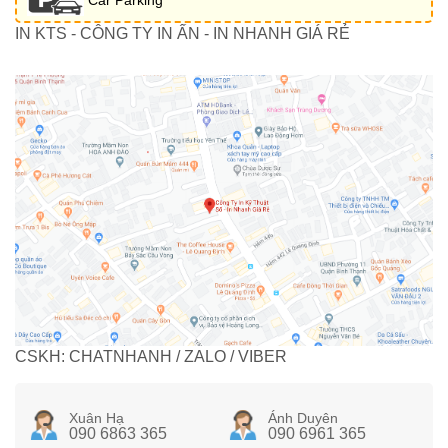
IN KTS - CÔNG TY IN ẤN - IN NHANH GIÁ RẺ
CSKH: CHATNHANH / ZALO / VIBER
Xuân Hạ
Ánh Duyên
090 6863 365
090 6961 365