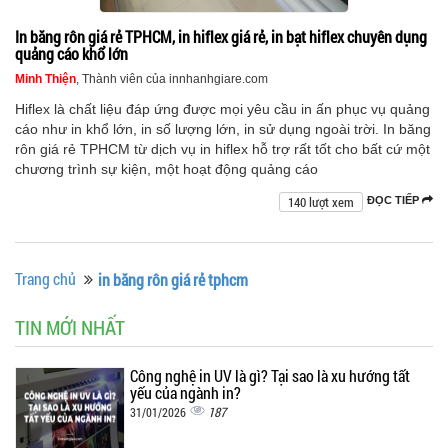
In băng rôn giá rẻ TPHCM, in hiflex giá rẻ, in bạt hiflex chuyên dụng
quảng cáo khổ lớn
Minh Thiện
, Thành viên của innhanhgiare.com
Hiflex là chất liệu đáp ứng được mọi yêu cầu in ấn phục vụ quảng
cáo như in khổ lớn, in số lượng lớn, in sử dụng ngoài trời. In băng
rôn giá rẻ TPHCM từ dịch vụ in hiflex hỗ trợ rất tốt cho bất cứ một
chương trình sự kiện, một hoạt động quảng cáo
140 lượt xem
ĐỌC TIẾP
Trang chủ
in băng rôn giá rẻ tphcm
TIN MỚI NHẤT
Công nghệ in UV là gì? Tại sao là xu hướng tất
yếu của ngành in?
187
31/01/2026