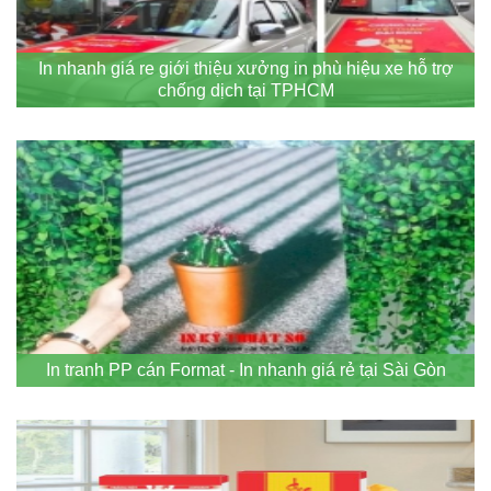
In nhanh giá re giới thiệu xưởng in phù hiệu xe hỗ trợ
chống dịch tại TPHCM
In tranh PP cán Format - In nhanh giá rẻ tại Sài Gòn