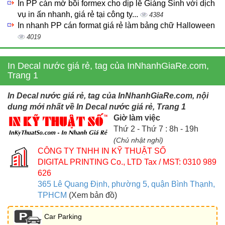
In PP cán mờ bồi formex cho dịp lễ Giáng Sinh với dịch
vụ in ấn nhanh, giá rẻ tại công ty...
4384
In nhanh PP cán format giá rẻ làm bảng chữ Halloween
4019
In Decal nước giá rẻ, tag của InNhanhGiaRe.com,
Trang 1
In Decal nước giá rẻ, tag của InNhanhGiaRe.com, nội
dung mới nhất về In Decal nước giá rẻ, Trang 1
Giờ làm việc
Thứ 2 - Thứ 7 : 8h - 19h
(Chủ nhật nghỉ)
CÔNG TY TNHH IN KỸ THUẬT SỐ
DIGITAL PRINTING Co., LTD
Tax / MST: 0310 989
626
365 Lê Quang Định, phường 5, quận Bình Thạnh,
TPHCM
(Xem bản đồ)
Car Parking