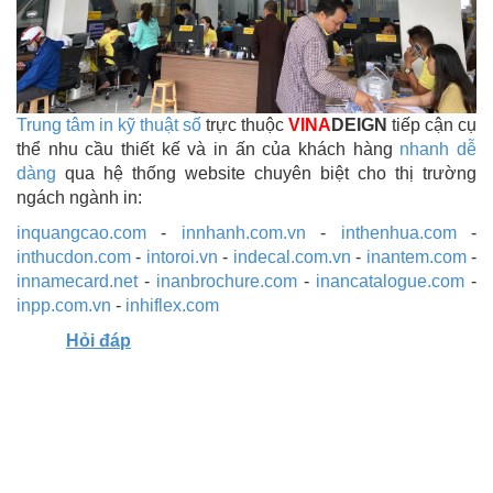
Trung tâm in kỹ thuật số
trực thuộc
VINA
DEIGN
tiếp cận cụ
thể nhu cầu thiết kế và in ấn của khách hàng
nhanh dễ
dàng
qua hệ thống website chuyên biệt cho thị trường
ngách ngành in:
inquangcao.com
-
innhanh.com.vn
-
inthenhua.com
-
inthucdon.com
-
intoroi.vn
-
indecal.com.vn
-
inantem.com
-
innamecard.net
-
inanbrochure.com
-
inancatalogue.com
-
inpp.com.vn
-
inhiflex.com
Hỏi đáp