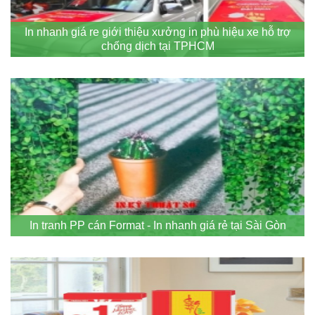
In nhanh giá re giới thiệu xưởng in phù hiệu xe hỗ trợ
chống dịch tại TPHCM
In tranh PP cán Format - In nhanh giá rẻ tại Sài Gòn