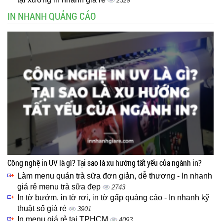
2329
IN NHANH QUẢNG CÁO
Công nghệ in UV là gì? Tại sao là xu hướng tất yếu của ngành in?
Làm menu quán trà sữa đơn giản, dễ thương - In nhanh
giá rẻ menu trà sữa đẹp
2743
In tờ bướm, in tờ rơi, in tờ gấp quảng cáo - In nhanh kỹ
thuật số giá rẻ
3901
In menu giá rẻ tại TPHCM
4093