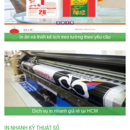
In ấn và thiết kế lịch treo tường theo yêu cầu
Dịch vụ in nhanh giá rẻ tại HCM
IN NHANH KỸ THUẬT SỐ