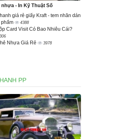
ẻ nhựa - In Kỹ Thuật Số
nhanh giá rẻ giấy Kraft - tem nhãn dán
n phẩm
4388
ộp Card Visit Có Bao Nhiêu Cái?
306
Thẻ Nhựa Giá Rẻ
3978
NHANH PP