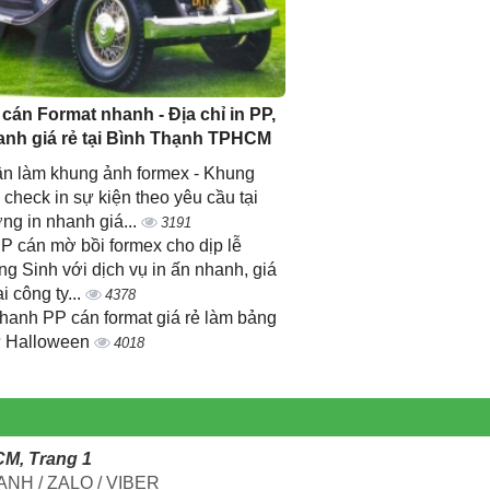
 cán Format nhanh - Địa chỉ in PP,
anh giá rẻ tại Bình Thạnh TPHCM
n làm khung ảnh formex - Khung
 check in sự kiện theo yêu cầu tại
ng in nhanh giá...
3191
PP cán mờ bồi formex cho dịp lễ
ng Sinh với dịch vụ in ấn nhanh, giá
ại công ty...
4378
nhanh PP cán format giá rẻ làm bảng
 Halloween
4018
CM, Trang 1
NH / ZALO / VIBER