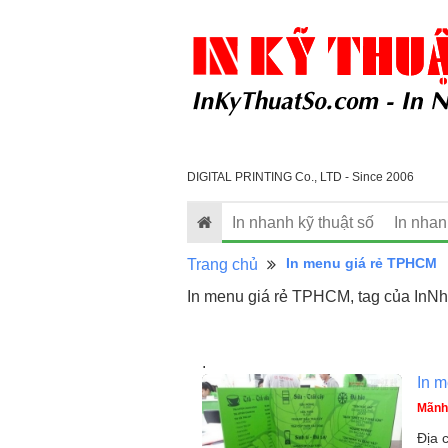
DIGITAL PRINTING Co., LTD - Since 2006
In nhanh kỹ thuật số
In nha
In menu giá rẻ TPHCM
Trang chủ
In menu giá rẻ TPHCM, tag của InN
.
In m
Mãnh
Địa 