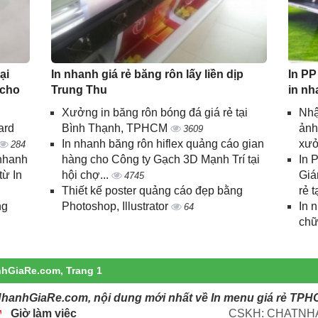
ại
In nhanh giá rẻ băng rôn lấy liền dịp
In PP
 cho
Trung Thu
in nh
Xưởng in băng rôn bóng đá giá rẻ tại
Nhậ
ard
Bình Thạnh, TPHCM
ảnh
3609
In nhanh băng rôn hiflex quảng cáo gian
xưở
284
 nhanh
hàng cho Công ty Gạch 3D Mạnh Trí tại
In 
từ In
hội chợ...
Giá
4745
Thiết kế poster quảng cáo đẹp bằng
rẻ t
ng
Photoshop, Illustrator
In 
64
chữ
nhGiaRe.com, Trang 1
NhanhGiaRe.com, nội dung mới nhất về In menu giá rẻ TPH
Giờ làm việc
CSKH: CHATNHA