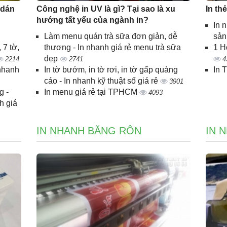
 dán
Công nghệ in UV là gì? Tại sao là xu
In th
hướng tất yếu của ngành in?
In 
Làm menu quán trà sữa đơn giản, dễ
sả
 7 tờ,
thương - In nhanh giá rẻ menu trà sữa
1 H
đẹp
2214
2741
4
 nhanh
In tờ bướm, in tờ rơi, in tờ gấp quảng
In 
cáo - In nhanh kỹ thuật số giá rẻ
3901
g -
In menu giá rẻ tại TPHCM
4093
h giá
IN NHANH BĂNG RÔN
IN 