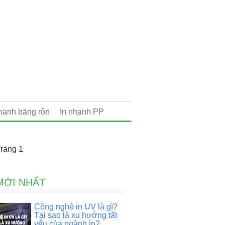
nhanh băng rôn
In nhanh PP
rang 1
MỚI NHẤT
Công nghệ in UV là gì?
Tại sao là xu hướng tất
yếu của ngành in?