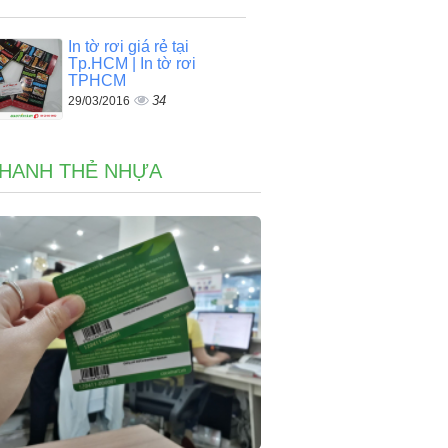
In tờ rơi giá rẻ tại
Tp.HCM | In tờ rơi
TPHCM
34
29/03/2016
NHANH THẺ NHỰA