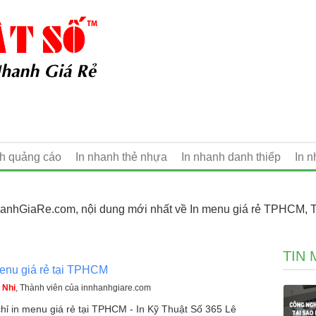
nh quảng cáo
In nhanh thẻ nhựa
In nhanh danh thiếp
In 
hanhGiaRe.com, nội dung mới nhất về In menu giá rẻ TPHCM, T
TIN 
enu giá rẻ tại TPHCM
 Nhi
, Thành viên của innhanhgiare.com
chỉ in menu giá rẻ tại TPHCM - In Kỹ Thuật Số 365 Lê