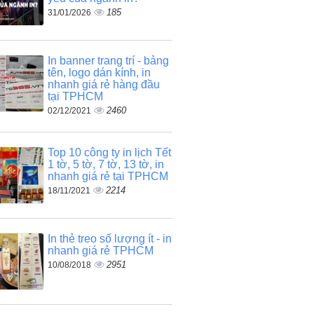
185
31/01/2026
In banner trang trí - bảng
tên, logo dán kính, in
nhanh giá rẻ hàng đầu
tại TPHCM
2460
02/12/2021
Top 10 công ty in lịch Tết
1 tờ, 5 tờ, 7 tờ, 13 tờ, in
nhanh giá rẻ tại TPHCM
2214
18/11/2021
In thẻ treo số lượng ít - in
nhanh giá rẻ TPHCM
2951
10/08/2018