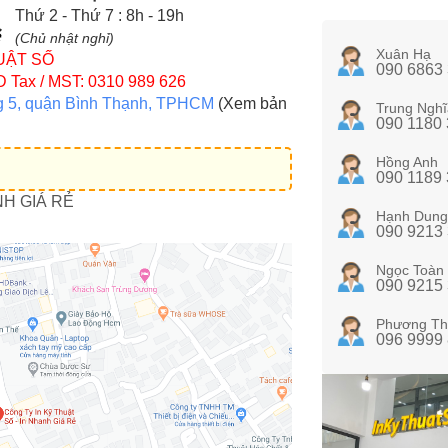
Thứ 2 - Thứ 7 : 8h - 19h
(Chủ nhật nghỉ)
Xuân Hạ
UẬT SỐ
090 6863
D
Tax / MST: 0310 989 626
g 5, quận Bình Thạnh, TPHCM
(Xem bản
Trung Nghĩ
090 1180
Hồng Anh
090 1189
NH GIÁ RẺ
Hạnh Dung
090 9213
Ngọc Toàn
090 9215
Phương Th
096 9999