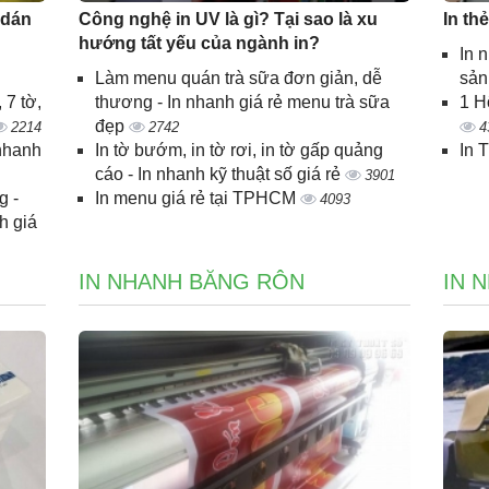
 dán
Công nghệ in UV là gì? Tại sao là xu
In th
hướng tất yếu của ngành in?
In 
Làm menu quán trà sữa đơn giản, dễ
sả
 7 tờ,
thương - In nhanh giá rẻ menu trà sữa
1 H
đẹp
2214
2742
4
 nhanh
In tờ bướm, in tờ rơi, in tờ gấp quảng
In 
cáo - In nhanh kỹ thuật số giá rẻ
3901
g -
In menu giá rẻ tại TPHCM
4093
h giá
IN NHANH BĂNG RÔN
IN 