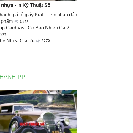
ẻ nhựa - In Kỹ Thuật Số
nhanh giá rẻ giấy Kraft - tem nhãn dán
n phẩm
4389
ộp Card Visit Có Bao Nhiêu Cái?
306
Thẻ Nhựa Giá Rẻ
3979
NHANH PP