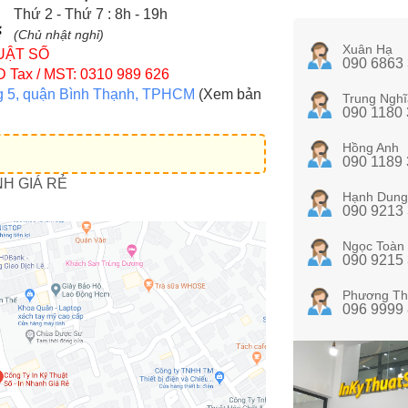
Thứ 2 - Thứ 7 : 8h - 19h
(Chủ nhật nghỉ)
Xuân Hạ
UẬT SỐ
090 6863
D
Tax / MST: 0310 989 626
g 5, quận Bình Thạnh, TPHCM
(Xem bản
Trung Nghĩ
090 1180
Hồng Anh
090 1189
NH GIÁ RẺ
Hạnh Dung
090 9213
Ngọc Toàn
090 9215
Phương Th
096 9999