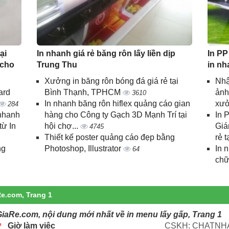
ại
In nhanh giá rẻ băng rôn lấy liền dịp
In PP
 cho
Trung Thu
in nh
Xưởng in băng rôn bóng đá giá rẻ tại
Nhậ
ard
Bình Thạnh, TPHCM
ảnh
3610
In nhanh băng rôn hiflex quảng cáo gian
xưở
284
 nhanh
hàng cho Công ty Gạch 3D Mạnh Trí tại
In 
từ In
hội chợ...
Giá
4745
Thiết kế poster quảng cáo đẹp bằng
rẻ t
ng
Photoshop, Illustrator
In 
64
chữ
Re.com, Trang 1
iaRe.com, nội dung mới nhất về in menu lấy gấp, Trang 1
Giờ làm việc
CSKH: CHATNHA