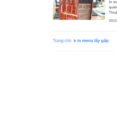
In me
quản
Thuậ
30/12
Trang chủ
in menu lấy gấp