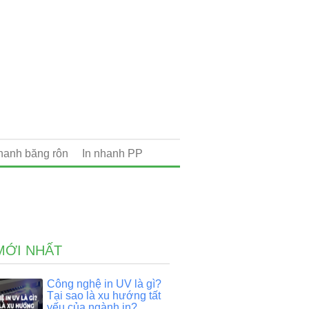
nhanh băng rôn
In nhanh PP
MỚI NHẤT
Công nghệ in UV là gì?
Tại sao là xu hướng tất
yếu của ngành in?