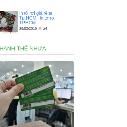
In tờ rơi giá rẻ tại
Tp.HCM | In tờ rơi
TPHCM
34
29/03/2016
NHANH THẺ NHỰA