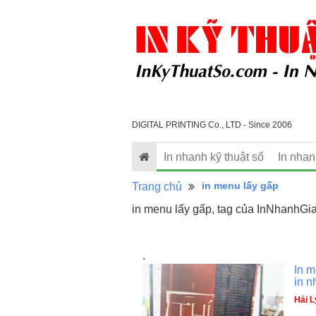
DIGITAL PRINTING Co., LTD - Since 2006
In nhanh kỹ thuật số
In nha
in menu lấy gấp
Trang chủ
in menu lấy gấp, tag của InNhanhGia
.
In m
in n
Hải L