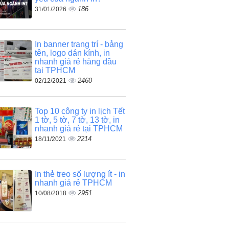
186
31/01/2026
In banner trang trí - bảng
tên, logo dán kính, in
nhanh giá rẻ hàng đầu
tại TPHCM
2460
02/12/2021
Top 10 công ty in lịch Tết
1 tờ, 5 tờ, 7 tờ, 13 tờ, in
nhanh giá rẻ tại TPHCM
2214
18/11/2021
In thẻ treo số lượng ít - in
nhanh giá rẻ TPHCM
2951
10/08/2018