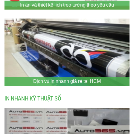
In ấn và thiết kế lịch treo tường theo yêu cầu
Dịch vụ in nhanh giá rẻ tại HCM
IN NHANH KỸ THUẬT SỐ