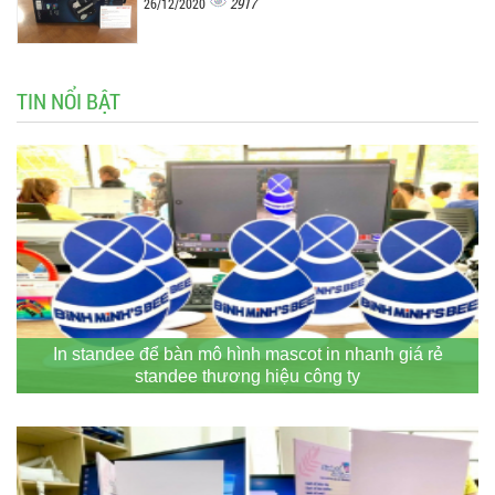
2917
26/12/2020
TIN NỔI BẬT
In standee để bàn mô hình mascot in nhanh giá rẻ
standee thương hiệu công ty