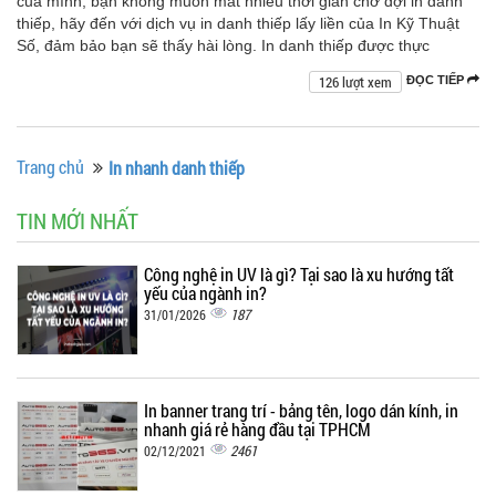
của mình, bạn không muốn mất nhiều thời gian chờ đợi in danh
thiếp, hãy đến với dịch vụ in danh thiếp lấy liền của In Kỹ Thuật
Số, đảm bảo bạn sẽ thấy hài lòng. In danh thiếp được thực
126 lượt xem
ĐỌC TIẾP
Trang chủ
In nhanh danh thiếp
TIN MỚI NHẤT
Công nghệ in UV là gì? Tại sao là xu hướng tất
yếu của ngành in?
187
31/01/2026
In banner trang trí - bảng tên, logo dán kính, in
nhanh giá rẻ hàng đầu tại TPHCM
2461
02/12/2021