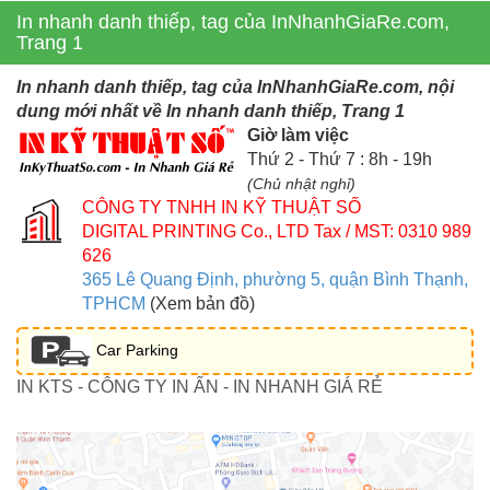
In nhanh danh thiếp, tag của InNhanhGiaRe.com,
Trang 1
In nhanh danh thiếp, tag của InNhanhGiaRe.com, nội
dung mới nhất về In nhanh danh thiếp, Trang 1
Giờ làm việc
Thứ 2 - Thứ 7 : 8h - 19h
(Chủ nhật nghỉ)
CÔNG TY TNHH IN KỸ THUẬT SỐ
DIGITAL PRINTING Co., LTD
Tax / MST: 0310 989
626
365 Lê Quang Định, phường 5, quận Bình Thạnh,
TPHCM
(Xem bản đồ)
Car Parking
IN KTS - CÔNG TY IN ẤN - IN NHANH GIÁ RẺ