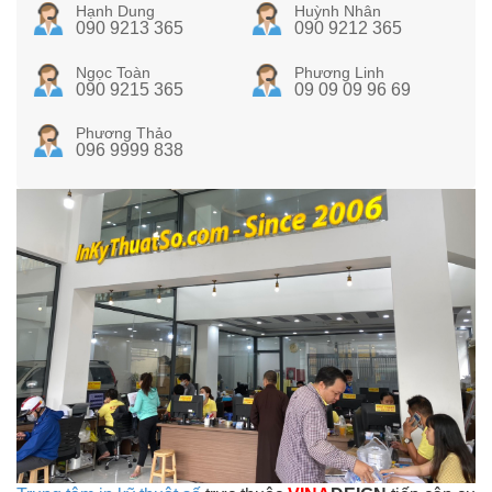
Hạnh Dung
Huỳnh Nhân
090 9213 365
090 9212 365
Ngọc Toàn
Phương Linh
090 9215 365
09 09 09 96 69
Phương Thảo
096 9999 838