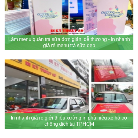
Làm menu quán trà sữa đơn giản, dễ thương - In nhanh
giá rẻ menu trà sữa đẹp
In nhanh giá re giới thiệu xưởng in phù hiệu xe hỗ trợ
chống dịch tại TPHCM