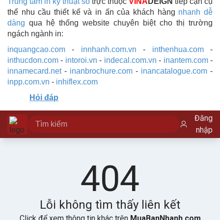
Trung tâm in kỹ thuật số
trực thuộc
VINA
DEIGN
tiếp cận cụ
thể nhu cầu thiết kế và in ấn của khách hàng
nhanh dễ
dàng
qua hệ thống website chuyên biệt cho thị trường
ngách ngành in:
inquangcao.com
-
innhanh.com.vn
-
inthenhua.com
-
inthucdon.com
-
intoroi.vn
-
indecal.com.vn
-
inantem.com
-
innamecard.net
-
inanbrochure.com
-
inancatalogue.com
-
inpp.com.vn
-
inhiflex.com
Hỏi đáp