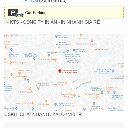
TPHCM
(Xem bản đồ)
Car Parking
IN KTS - CÔNG TY IN ẤN - IN NHANH GIÁ RẺ
CSKH: CHATNHANH / ZALO / VIBER