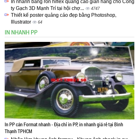
In nhanh băng rôn hiflex quảng cáo gian hàng cho Công
ty Gạch 3D Mạnh Trí tại hội chợ...
4747
Thiết kế poster quảng cáo đẹp bằng Photoshop,
Illustrator
64
IN NHANH PP
In PP cán Format nhanh - Địa chỉ in PP, in nhanh giá rẻ tại Bình
Thạnh TPHCM