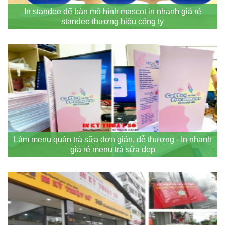
In standee để bàn mô hình mascot in nhanh giá rẻ
standee thương hiệu công ty
Làm menu quán trà sữa đơn giản, dễ thương - In nhanh
giá rẻ menu trà sữa đẹp