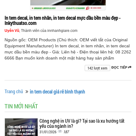
In tem decal, in tem nhãn, in tem decal mực dầu bền màu đẹp -
Inkythuatso.com
Uyên Vũ
, Thành viên của innhanhgiare.com
Nguồn gốc: OEM Products (Chú thích: OEM viết tắt của Original
Equipment Manufacturer) In tem decal, in tem nhãn, in tem decal
mực dầu bền màu đẹp - Giá: Liên hệ - Điện thoại liên hệ: 08 2262
6666 Bạn muốn kinh doanh một mặt hàng hay sản phẩm
142 lượt xem
ĐỌC TIẾP
Trang chủ
in tem decal giá rẻ bình thạnh
TIN MỚI NHẤT
Công nghệ in UV là gì? Tại sao là xu hướng tất
yếu của ngành in?
187
31/01/2026