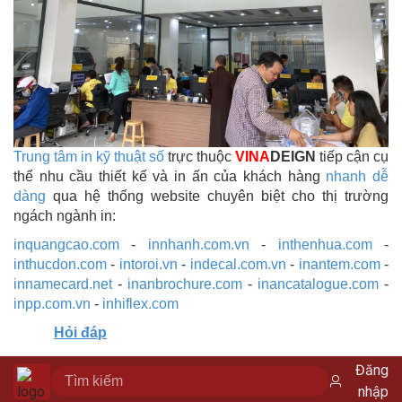
Trung tâm in kỹ thuật số
trực thuộc
VINA
DEIGN
tiếp cận cụ
thể nhu cầu thiết kế và in ấn của khách hàng
nhanh dễ
dàng
qua hệ thống website chuyên biệt cho thị trường
ngách ngành in:
inquangcao.com
-
innhanh.com.vn
-
inthenhua.com
-
inthucdon.com
-
intoroi.vn
-
indecal.com.vn
-
inantem.com
-
innamecard.net
-
inanbrochure.com
-
inancatalogue.com
-
inpp.com.vn
-
inhiflex.com
Hỏi đáp