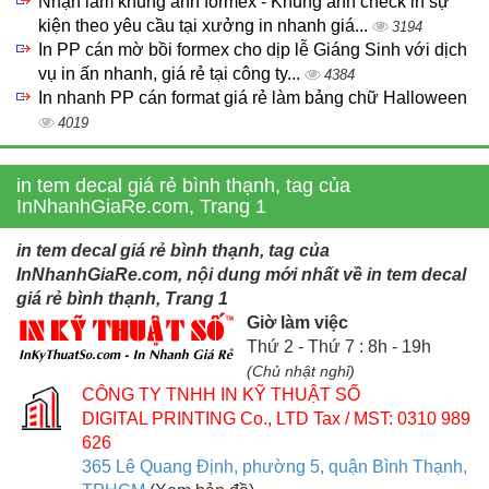
Nhận làm khung ảnh formex - Khung ảnh check in sự
kiện theo yêu cầu tại xưởng in nhanh giá...
3194
In PP cán mờ bồi formex cho dịp lễ Giáng Sinh với dịch
vụ in ấn nhanh, giá rẻ tại công ty...
4384
In nhanh PP cán format giá rẻ làm bảng chữ Halloween
4019
in tem decal giá rẻ bình thạnh, tag của
InNhanhGiaRe.com, Trang 1
in tem decal giá rẻ bình thạnh, tag của
InNhanhGiaRe.com, nội dung mới nhất về in tem decal
giá rẻ bình thạnh, Trang 1
Giờ làm việc
Thứ 2 - Thứ 7 : 8h - 19h
(Chủ nhật nghỉ)
CÔNG TY TNHH IN KỸ THUẬT SỐ
DIGITAL PRINTING Co., LTD
Tax / MST: 0310 989
626
365 Lê Quang Định, phường 5, quận Bình Thạnh,