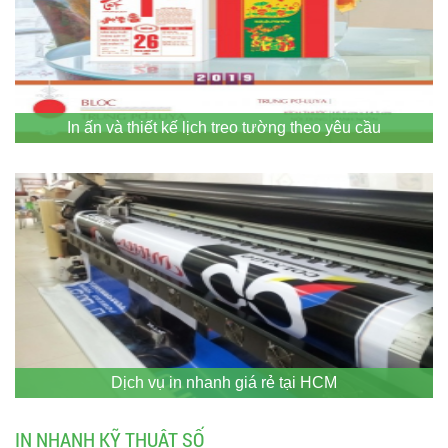
In ấn và thiết kế lịch treo tường theo yêu cầu
Dịch vụ in nhanh giá rẻ tại HCM
IN NHANH KỸ THUẬT SỐ