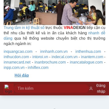
Trung tâm in kỹ thuật số
trực thuộc
VINA
DEIGN
tiếp cận cụ
thể nhu cầu thiết kế và in ấn của khách hàng
nhanh dễ
dàng
qua hệ thống website chuyên biệt cho thị trường
ngách ngành in:
inquangcao.com
-
innhanh.com.vn
-
inthenhua.com
-
inthucdon.com
-
intoroi.vn
-
indecal.com.vn
-
inantem.com
-
innamecard.net
-
inanbrochure.com
-
inancatalogue.com
-
inpp.com.vn
-
inhiflex.com
Hỏi đáp