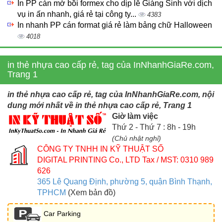
In PP cán mờ bồi formex cho dịp lễ Giáng Sinh với dịch
vụ in ấn nhanh, giá rẻ tại công ty...
4383
In nhanh PP cán format giá rẻ làm bảng chữ Halloween
4018
in thẻ nhựa cao cấp rẻ, tag của InNhanhGiaRe.com,
Trang 1
in thẻ nhựa cao cấp rẻ, tag của InNhanhGiaRe.com, nội
dung mới nhất về in thẻ nhựa cao cấp rẻ, Trang 1
Giờ làm việc
Thứ 2 - Thứ 7 : 8h - 19h
(Chủ nhật nghỉ)
CÔNG TY TNHH IN KỸ THUẬT SỐ
DIGITAL PRINTING Co., LTD
Tax / MST: 0310 989
626
365 Lê Quang Định, phường 5, quận Bình Thạnh,
TPHCM
(Xem bản đồ)
Car Parking