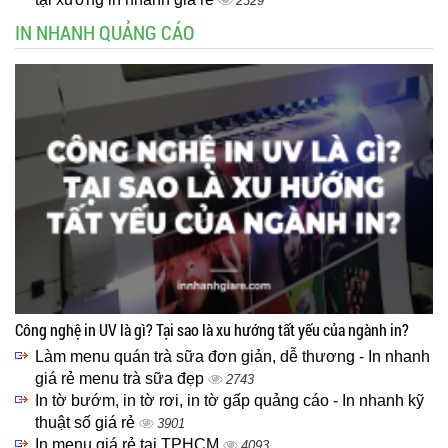
2329
IN NHANH QUẢNG CÁO
Công nghệ in UV là gì? Tại sao là xu hướng tất yếu của ngành in?
Làm menu quán trà sữa đơn giản, dễ thương - In nhanh
giá rẻ menu trà sữa đẹp
2743
In tờ bướm, in tờ rơi, in tờ gấp quảng cáo - In nhanh kỹ
thuật số giá rẻ
3901
In menu giá rẻ tại TPHCM
4093