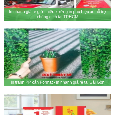
In nhanh giá re giới thiệu xưởng in phù hiệu xe hỗ trợ
chống dịch tại TPHCM
In tranh PP cán Format - In nhanh giá rẻ tại Sài Gòn