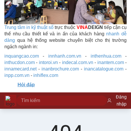
Trung tâm in kỹ thuật số
trực thuộc
VINA
DEIGN
tiếp cận cụ
thể nhu cầu thiết kế và in ấn của khách hàng
nhanh dễ
dàng
qua hệ thống website chuyên biệt cho thị trường
ngách ngành in:
inquangcao.com
-
innhanh.com.vn
-
inthenhua.com
-
inthucdon.com
-
intoroi.vn
-
indecal.com.vn
-
inantem.com
-
innamecard.net
-
inanbrochure.com
-
inancatalogue.com
-
inpp.com.vn
-
inhiflex.com
Hỏi đáp