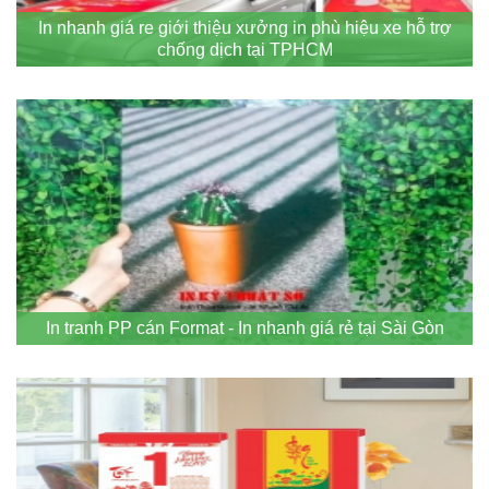
In nhanh giá re giới thiệu xưởng in phù hiệu xe hỗ trợ
chống dịch tại TPHCM
In tranh PP cán Format - In nhanh giá rẻ tại Sài Gòn