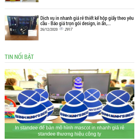
Dịch vụ in nhanh giá rẻ thiết kế hộp giấy theo yêu
cầu - Báo giá trọn gói design, in ấn,...
2917
26/12/2020
TIN NỔI BẬT
In standee để bàn mô hình mascot in nhanh giá rẻ
standee thương hiệu công ty