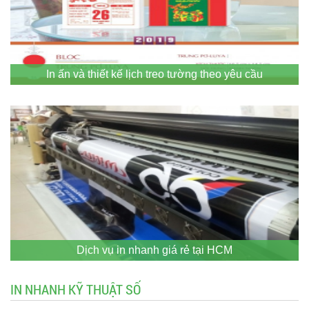
In ấn và thiết kế lịch treo tường theo yêu cầu
Dịch vụ in nhanh giá rẻ tại HCM
IN NHANH KỸ THUẬT SỐ