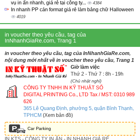
vụ in ấn nhanh, giá rẻ tại công ty...
4384
In nhanh PP cán format giá rẻ làm bảng chữ Halloween
4019
in voucher theo yêu cầu, tag của
InNhanhGiaRe.com, Trang 1
in voucher theo yêu cầu, tag của InNhanhGiaRe.com,
nội dung mới nhất về in voucher theo yêu cầu, Trang 1
Giờ làm việc
Thứ 2 - Thứ 7 : 8h - 19h
(Chủ nhật nghỉ)
CÔNG TY TNHH IN KỸ THUẬT SỐ
DIGITAL PRINTING Co., LTD
Tax / MST: 0310 989
626
365 Lê Quang Định, phường 5, quận Bình Thạnh,
TPHCM
(Xem bản đồ)
Car Parking
IN KTS - CÔNG TY IN ẤN - IN NHANH GIÁ RẺ